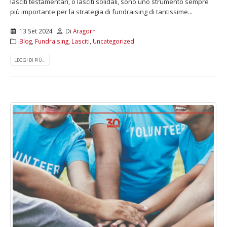
lasciti testamentari, o lasciti solidali, sono uno strumento sempre
più importante per la strategia di fundraising di tantissime...
13 Set 2024
Di
Aragorn
Blog
,
Fundraising
,
Lasciti
,
Uncategorized
LEGGI DI PIÙ...