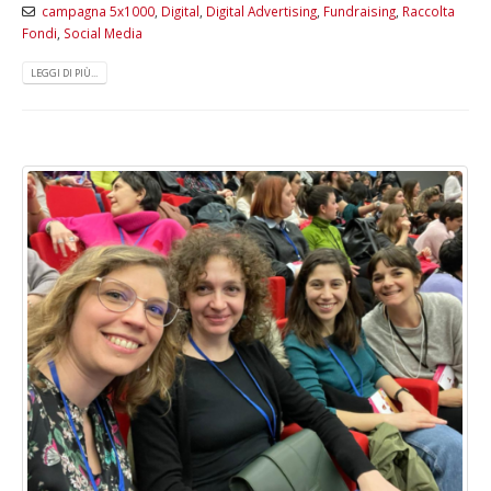
campagna 5x1000
,
Digital
,
Digital Advertising
,
Fundraising
,
Raccolta
Fondi
,
Social Media
LEGGI DI PIÙ...