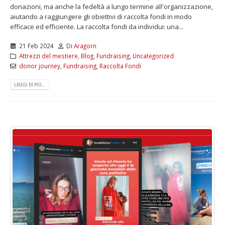
donazioni, ma anche la fedeltà a lungo termine all'organizzazione,
aiutando a raggiungere gli obiettivi di raccolta fondi in modo
efficace ed efficiente. La raccolta fondi da individui: una...
21 Feb 2024
Di
Aragorn
Attrezzi del mestiere
,
Blog
,
Fundraising
,
Uncategorized
donor journey
,
Fundraising
,
Raccolta Fondi
LEGGI DI PIÙ...