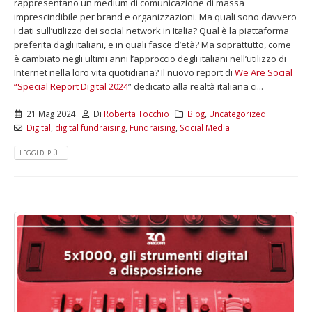
rappresentano un medium di comunicazione di massa
imprescindibile per brand e organizzazioni. Ma quali sono davvero
i dati sull’utilizzo dei social network in Italia? Qual è la piattaforma
preferita dagli italiani, e in quali fasce d’età? Ma soprattutto, come
è cambiato negli ultimi anni l’approccio degli italiani nell’utilizzo di
Internet nella loro vita quotidiana? Il nuovo report di
We Are Social
“Special Report Digital 2024
” dedicato alla realtà italiana ci...
21 Mag 2024
Di
Roberta Tocchio
Blog
,
Uncategorized
Digital
,
digital fundraising
,
Fundraising
,
Social Media
LEGGI DI PIÙ...