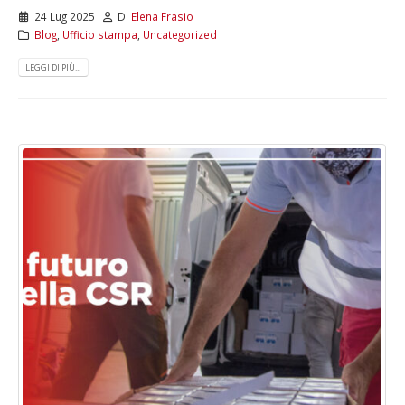
24 Lug 2025
Di
Elena Frasio
Blog
,
Ufficio stampa
,
Uncategorized
LEGGI DI PIÙ...