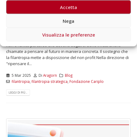
organizzazione
Accetta
Le organizzazioni del Terzo Settore e la filantropia sono
Nega
consapevoli dello scenario in cui si muovono fatto di rapide
evoluzioni e profonde incertezze, e nei rispettivi ruoli lavorano per
offrire senso e rispondere ai nuovi bisogni e alle nuove
Visualizza le preferenze
problematiche che emergono nella società. Far fronte al presente
non è l’unico percorso che devono seguire. Sono infatti anche
chiamate a pensare al futuro in maniera concreta. Il sostegno che
la filantropia mette a disposizione del non profit Nella direzione di
"ripensare il...
5 Mar 2025
Di
Aragorn
Blog
filantropia
,
filantropia strategica
,
Fondazione Cariplo
LEGGI DI PIÙ...