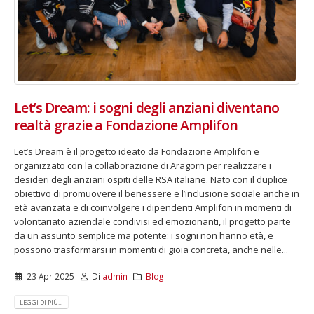
Let’s Dream: i sogni degli anziani diventano
realtà grazie a Fondazione Amplifon
Let’s Dream è il progetto ideato da Fondazione Amplifon e
organizzato con la collaborazione di Aragorn per realizzare i
desideri degli anziani ospiti delle RSA italiane. Nato con il duplice
obiettivo di promuovere il benessere e l’inclusione sociale anche in
età avanzata e di coinvolgere i dipendenti Amplifon in momenti di
volontariato aziendale condivisi ed emozionanti, il progetto parte
da un assunto semplice ma potente: i sogni non hanno età, e
possono trasformarsi in momenti di gioia concreta, anche nelle...
23 Apr 2025
Di
admin
Blog
LEGGI DI PIÙ...