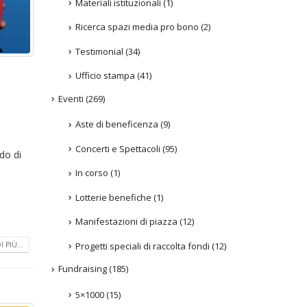
Materiali istituzionali
(1)
Ricerca spazi media pro bono
(2)
Testimonial
(34)
Ufficio stampa
(41)
Eventi
(269)
Aste di beneficenza
(9)
o
Concerti e Spettacoli
(95)
do di
In corso
(1)
Lotterie benefiche
(1)
Manifestazioni di piazza
(12)
 PIÙ...
Progetti speciali di raccolta fondi
(12)
Fundraising
(185)
5×1000
(15)