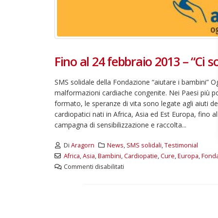
d
Maggio 28, 2026
M
3 giugno 2026 – Al Teatro
Fraschini di Pavia il concerto
inaugurale di UniON –
Fino al 24 febbraio 2013 – “Ci 
Orchestra Nazionale
Universitaria
Maggio 13, 2026
SMS solidale della Fondazione “aiutare i bambini” O
malformazioni cardiache congenite. Nei Paesi più p
Un evento di Natale per
formato, le speranze di vita sono legate agli aiuti d
Aragorn
cardiopatici nati in Africa, Asia ed Est Europa, fino
Aprile 1, 2026
campagna di sensibilizzazione e raccolta...
Di
Aragorn
News
,
SMS solidali
,
Testimonial
Africa
,
Asia
,
Bambini
,
Cardiopatie
,
Cure
,
Europa
,
Fonda
Commenti disabilitati