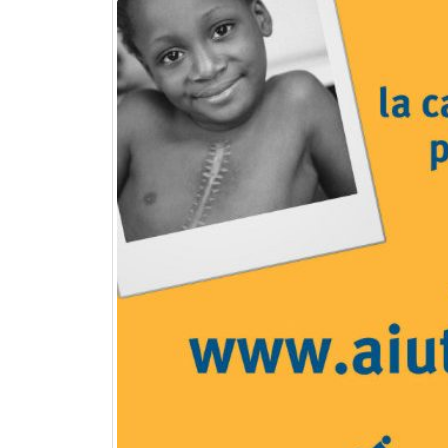
22 giugno 2026 – Terrazze del
Duomo: apertura serale
straordinaria per Fondazione
Cieli Azzurri