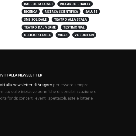
PREVENZIONE
PROVE APERTE
RACCOLTA FONDI
RICCARDO CHAILLY
RICERCA
RICERCA SCIENTIFICA
SALUTE
SMS SOLIDALE
TEATRO ALLA SCALA
TEATRO DAL VERME
TESTIMONIAL
UFFICIO STAMPA
VIDAS
VOLONTARI
RIVITI ALLA NEWSLETTER
iviti alla newsletter di Aragorn
per essere sempre
rmato sulle iniziative benefiche di sensibilizzazione e
olta fondi: concerti, eventi, spettacoli, aste e lotterie