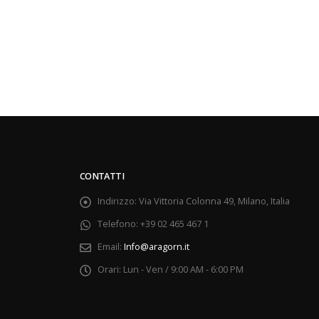
CONTATTI
Indirizzo:
Via Vittoria Colonna 49, Milano, Italia
Telefono:
+39 02 465 467 1
Email:
Info@aragorn.it
Orari:
Lun - Ven / 9:00 AM - 6:00 PM