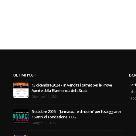
ULTIMI POST
ISC
Iscr
13 dicembre 2024 – In vendita i carnet per le Prove
Aperte della Filarmonica della Scala
info
Dicembre 14, 2024
racc
5 ottobre 2026 – “Jannacci… e dintorni” per festeggiare i
15 anni di Fondazione TOG
Giugno 15, 2026