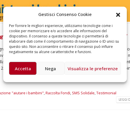
omiciliare
arzo 17, 2026
5 ottobre 2026 – “J
Gestisci Consenso Cookie
dintorni” per festeg
anni di Fondazion
Per fornire le migliori esperienze, utilizziamo tecnologie come i
Giugno 15, 2026
cookie per memorizzare e/o accedere alle informazioni del
sono messaggi che fanno battere il cuore”
dispositivo. Il consenso a queste tecnologie ci permetterà di
elaborare dati come il comportamento di navigazione o ID unici su
18 e 19 dicembre 20
questo sito. Non acconsentire o ritirare il consenso può influire
gni anno nel mondo circa 1 milione di bambini nasce affetto da cardio
Doppio gospel bene
negativamente su alcune caratteristiche e funzioni.
sostenere Opera Ca
overi dove mancano le strutture ospedaliere adeguate e il personale
Ferrari
ella solidarietà internazionale. Per salvare oltre 300 bambini gravemen
Giugno 15, 2026
 al 24 febbraio la Fondazione “aiutare i bambini” promuove “Cuore di bi
Accetta
Nega
Visualizza le preferenze
zione "aiutare i bambini"
,
Raccolta Fondi
,
SMS Solidale
,
Testimonial
LEGGI DI