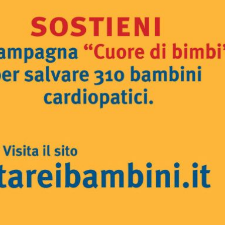
Fino al 29 marzo 2026 –
13 dicembre 2024 – 
Anziani malati e fragili, VIDAS
carnet per le Prove
lancia una campagna per
della Filarmonica de
rafforzare l’assistenza
Dicembre 14, 2024