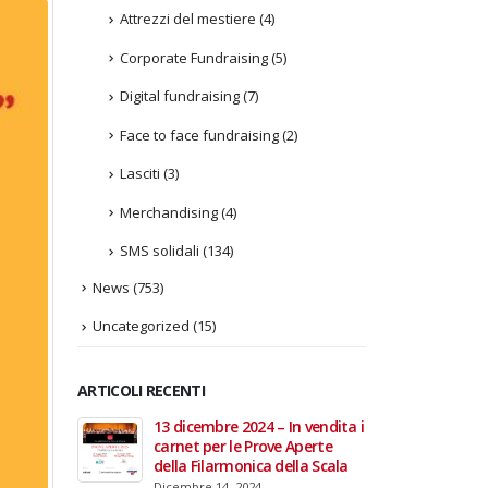
Attrezzi del mestiere
(4)
Corporate Fundraising
(5)
Digital fundraising
(7)
Face to face fundraising
(2)
Lasciti
(3)
Merchandising
(4)
SMS solidali
(134)
News
(753)
Uncategorized
(15)
ARTICOLI RECENTI
In vendita i
22 giugno 2026 – Terrazze del
Fino a
 Aperte
Duomo: apertura serale
Anzian
lla Scala
straordinaria per Fondazione
lanci
Cieli Azzurri
raffor