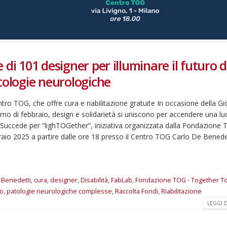
di 101 designer per illuminare il futuro d
tologie neurologiche
ntro TOG, che offre cura e riabilitazione gratuite In occasione della G
orno di febbraio, design e solidarietà si uniscono per accendere una lu
 Succede per “lighTOGether”, iniziativa organizzata dalla Fondazione 
o 2025 a partire dalle ore 18 presso il Centro TOG Carlo De Benedet
 Benedetti
,
cura
,
designer
,
Disabilità
,
FabLab
,
Fondazione TOG - Together T
io
,
patologie neurologiche complesse
,
Raccolta Fondi
,
Riabilitazione
LEGGI DI