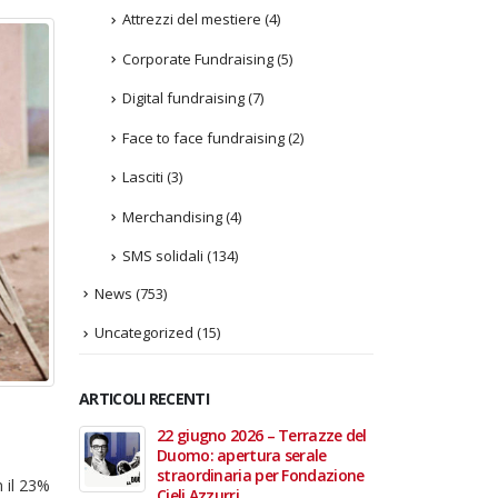
Attrezzi del mestiere
(4)
Corporate Fundraising
(5)
Digital fundraising
(7)
Face to face fundraising
(2)
Lasciti
(3)
Merchandising
(4)
SMS solidali
(134)
News
(753)
Uncategorized
(15)
ARTICOLI RECENTI
In vendita i
22 giugno 2026 – Terrazze del
Fino a
 Aperte
Duomo: apertura serale
Anzian
lla Scala
straordinaria per Fondazione
lanci
 il 23%
Cieli Azzurri
raffor