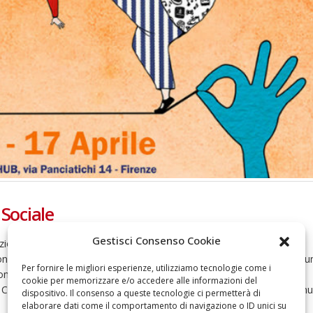
 Sociale
Gestisci Consenso Cookie
ione Paoletti Un convegno internazionale dedicato alle arti circensi
verso tipo di disabilità, fisica o mentale. Si intitola Circo sociale: un
Per fornire le migliori esperienze, utilizziamo tecnologie come i
menica 17 aprile a Firenze, dalle 9 alle 18, presso l’Impact Hub (via
cookie per memorizzare e/o accedere alle informazioni del
 Cirque du Soleil. L’iniziativa, a ingresso libero, è patrocinata dal Com
dispositivo. Il consenso a queste tecnologie ci permetterà di
elaborare dati come il comportamento di navigazione o ID unici su