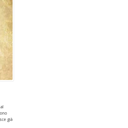
al
sono
sce già