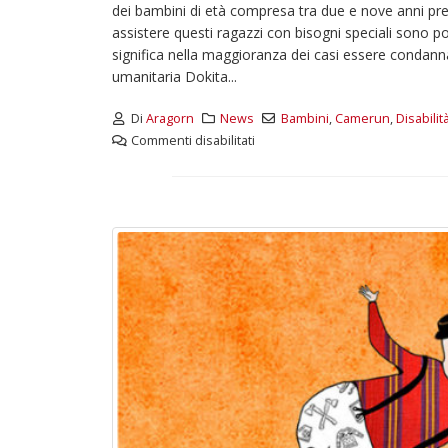
dei bambini di età compresa tra due e nove anni prese
d
Maggio 28, 2026
assistere questi ragazzi con bisogni speciali sono 
M
significa nella maggioranza dei casi essere condann
3 giugno 2026 – Al Teatro
umanitaria Dokita...
Fraschini di Pavia il concerto
inaugurale di UniON –
Di
Aragorn
News
Bambini
,
Camerun
,
Disabilit
Orchestra Nazionale
Universitaria
Commenti disabilitati
Maggio 13, 2026
Un evento di Natale per
Aragorn
Aprile 1, 2026