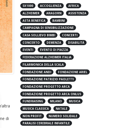
5X1000
ACCOGLIENZA
AFRICA
ALZHEIMER
ARAGORN
ASSISTENZA
ASTA BENEFICA
BAMBINI
CAMPAGNA DI SENSIBILIZZAZIONE
CASA SOLLIEVO BIMBI
CONCERTI
CONCERTO
DEMENZA
DISABILITÀ
EVENTI
EVENTO DI PIAZZA
FEDERAZIONE ALZHEIMER ITALIA
FILARMONICA DELLA SCALA
FONDAZIONE ANDI
FONDAZIONE ARIEL
FONDAZIONE PATRIZIO PAOLETTI
FONDAZIONE PROGETTO ARCA
FONDAZIONE PROGETTO ARCA ONLUS
FUNDRAISING
MILANO
MUSICA
’altra
MUSICA CLASSICA
NATALE
NON PROFIT
NUMERO SOLIDALE
une di
PARALISI CEREBRALE INFANTILE