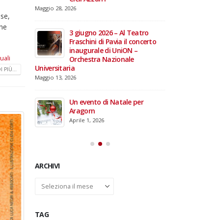
i
domiciliare
Maggio 28, 2026
ese,
Marzo 17, 2026
annacci… e
one
giare i 15
3 giugno 2026 – Al Teatro
e TOG
Fraschini di Pavia il concerto
inaugurale di UniON –
uali
Orchestra Nazionale
Universitaria
 PIÙ...
26 –
Maggio 13, 2026
fico per
rdinal
Un evento di Natale per
Aragorn
Aprile 1, 2026
ARCHIVI
Archivi
TAG