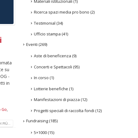
Materiali istituzionali
(1)
Ricerca spazi media pro bono
(2)
Testimonial
(34)
Ufficio stampa
(41)
i
Eventi
(269)
Aste di beneficenza
(9)
iornata
Concerti e Spettacoli
(95)
ce su
TOG -
In corso
(1)
ti in
Lotterie benefiche
(1)
Manifestazioni di piazza
(12)
o Go
,
Progetti speciali di raccolta fondi
(12)
Fundraising
(185)
 PIÙ...
5×1000
(15)