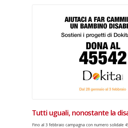
Tutti uguali, nonostante la disa
22 giugno 2026 – Terrazze del
Duomo: apertura serale
straordinaria per Fondazione
Fino al 3 febbraio campagna con numero solidale 45
Cieli Azzurri