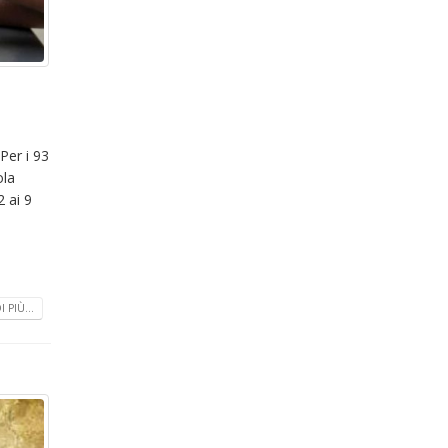
Per i 93
ola
2 ai 9
 PIÙ...