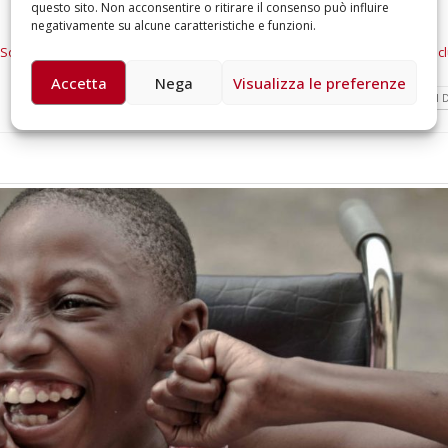
questo sito. Non acconsentire o ritirare il consenso può influire
negativamente su alcune caratteristiche e funzioni.
Soleil
,
Convegni
,
Disabilità
,
Eventi
,
Firenze
,
Fondazione Patrizio Paoletti
,
Inc
Accetta
Nega
Visualizza le preferenze
LEGGI DI