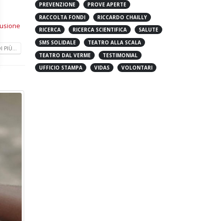
PREVENZIONE
PROVE APERTE
RACCOLTA FONDI
RICCARDO CHAILLY
lusione
RICERCA
RICERCA SCIENTIFICA
SALUTE
SMS SOLIDALE
TEATRO ALLA SCALA
 PIÙ...
TEATRO DAL VERME
TESTIMONIAL
UFFICIO STAMPA
VIDAS
VOLONTARI