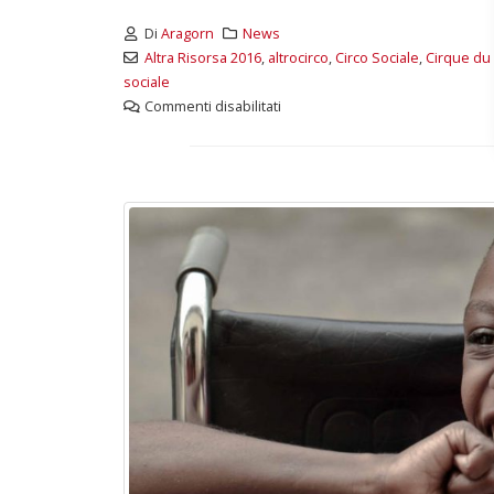
Di
Aragorn
News
Altra Risorsa 2016
,
altrocirco
,
Circo Sociale
,
Cirque du 
sociale
Commenti disabilitati