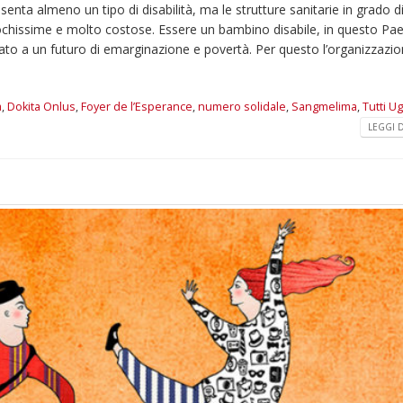
nta almeno un tipo di disabilità, ma le strutture sanitarie in grado d
omiciliare
pochissime e molto costose. Essere un bambino disabile, in questo Pa
arzo 17, 2026
5 ottobre 2026 – “J
ato a un futuro di emarginazione e povertà. Per questo l’organizzazi
dintorni” per festeg
anni di Fondazion
Giugno 15, 2026
à
,
Dokita Onlus
,
Foyer de l’Esperance
,
numero solidale
,
Sangmelima
,
Tutti Ug
LEGGI DI
18 e 19 dicembre 20
Doppio gospel bene
sostenere Opera Ca
Ferrari
Giugno 15, 2026