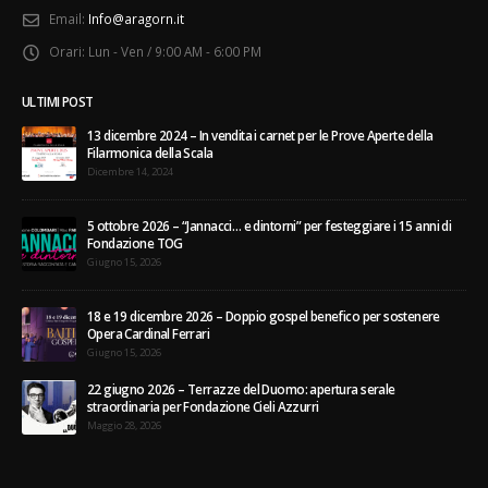
Email:
Info@aragorn.it
Orari:
Lun - Ven / 9:00 AM - 6:00 PM
ULTIMI POST
13 dicembre 2024 – In vendita i carnet per le Prove Aperte della
Filarmonica della Scala
Dicembre 14, 2024
5 ottobre 2026 – “Jannacci… e dintorni” per festeggiare i 15 anni di
Fondazione TOG
Giugno 15, 2026
18 e 19 dicembre 2026 – Doppio gospel benefico per sostenere
Opera Cardinal Ferrari
Giugno 15, 2026
22 giugno 2026 – Terrazze del Duomo: apertura serale
straordinaria per Fondazione Cieli Azzurri
Maggio 28, 2026