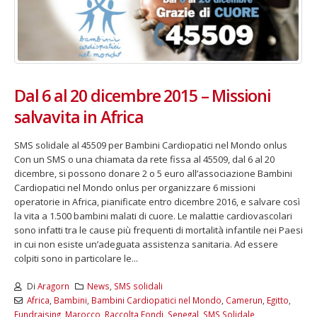
Dal 6 al 20 dicembre 2015 – Missioni
salvavita in Africa
SMS solidale al 45509 per Bambini Cardiopatici nel Mondo onlus
Con un SMS o una chiamata da rete fissa al 45509, dal 6 al 20
dicembre, si possono donare 2 o 5 euro all’associazione Bambini
Cardiopatici nel Mondo onlus per organizzare 6 missioni
operatorie in Africa, pianificate entro dicembre 2016, e salvare così
la vita a 1.500 bambini malati di cuore. Le malattie cardiovascolari
sono infatti tra le cause più frequenti di mortalità infantile nei Paesi
in cui non esiste un’adeguata assistenza sanitaria. Ad essere
colpiti sono in particolare le...
Di
Aragorn
News
,
SMS solidali
Africa
,
Bambini
,
Bambini Cardiopatici nel Mondo
,
Camerun
,
Egitto
,
Fundraising
,
Marocco
,
Raccolta Fondi
,
Senegal
,
SMS Solidale