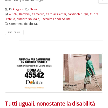
Di
Aragorn
News
45597
,
Bambini
,
Camerun
,
Cardiac Center
,
cardiochirurgia
,
Cuore
Fratello
,
numero solidale
,
Raccolta Fondi
,
Salute
Commenti disabilitati
LEGGI DI PIÙ...
Tutti uguali, nonostante la disabilità