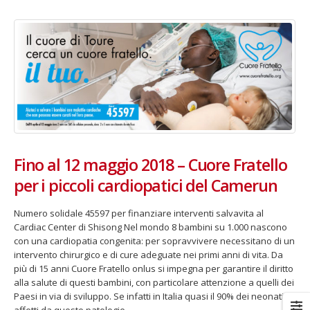
Fino al 29 marzo 2026 – Anziani
13 dicembre 2024 – In vendit
malati e fragili, VIDAS lancia
carnet per le Prove Aperte
una campagna per rafforzare
della Filarmonica della Sca
l’assistenza domiciliare
Dicembre 14, 2024
 17, 2026
5 ottobre 2026 – “Jannacci… 
Fino al 12 maggio 2018 – Cuore Fratello
dintorni” per festeggiare i 1
per i piccoli cardiopatici del Camerun
anni di Fondazione TOG
Giugno 15, 2026
Numero solidale 45597 per finanziare interventi salvavita al
Cardiac Center di Shisong Nel mondo 8 bambini su 1.000 nascono
18 e 19 dicembre 2026 – Dop
gospel benefico per sosten
con una cardiopatia congenita: per sopravvivere necessitano di un
Opera Cardinal Ferrari
intervento chirurgico e di cure adeguate nei primi anni di vita. Da
Giugno 15, 2026
più di 15 anni Cuore Fratello onlus si impegna per garantire il diritto
alla salute di questi bambini, con particolare attenzione a quelli dei
Paesi in via di sviluppo. Se infatti in Italia quasi il 90% dei neonati
affetti da queste patologie...