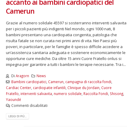
accanto ai bambini cardiopatici del
Camerun
Grazie al numero solidale 45597 si sosterranno interventi salvavita
per i piccoli pazienti più indigenti Nel mondo, ogni 1000 nati, 8
bambini presentano una cardiopatia congenita, patologia che
risulta fatale se non curata nei primi anni di vita. Nei Paesi più
poveri, in particolare, per le famiglie è spesso difficile accedere a
un’assistenza sanitaria adeguata e sostenere economicamente le
opportune cure mediche. Da oltre 15 anni Cuore Fratello onlus si
impegna per garantire a tutti i bambini le terapie necessarie. Tra i...
Di
Aragorn
News
Bambini cardiopatici
,
Camerun
,
campagna di raccolta fondi
,
Cardiac Center
,
cardiopatie infantili
,
Clinique du Jordain
,
Cuore
Fratello
,
interventi salvavita
,
numero solidale
,
Raccolta Fondi
,
Shisong
,
Yaoundé
Commenti disabilitati
LEGGI DI PIÙ...