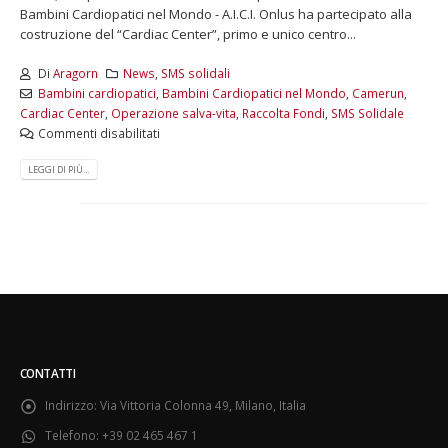
Bambini Cardiopatici nel Mondo - A.I.C.I. Onlus ha partecipato alla
costruzione del “Cardiac Center”, primo e unico centro...
Di
Aragorn
News
,
SMS solidali
Bambini cardiopatici
,
Bambini Cardiopatici nel Mondo
,
Camerun
,
Cardiac Center
,
Operazione salva-vita
,
Raccolta Fondi
,
SMS Solidale
Commenti disabilitati
LEGGI DI PIÙ...
CONTATTI
Indirizzo:
Via Vittoria Colonna 49, Milano, Italia
Telefono:
+39 02 465 467 1