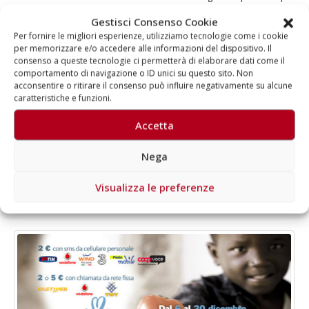
essere costretti a vivere in stato di abbandono ed emarginazione
Gestisci Consenso Cookie
sociale: le strutture sanitarie adatte all'assistenza di ragazzi con
Per fornire le migliori esperienze, utilizziamo tecnologie come i cookie
bisogni speciali sono poche e molto costose e spesso sono le
per memorizzare e/o accedere alle informazioni del dispositivo. Il
famiglie stesse ad allontanare i bambini disabili, percepiti come
consenso a queste tecnologie ci permetterà di elaborare dati come il
una “maledizione dal cielo”. Uno dei Paesi africani con la maggiore
comportamento di navigazione o ID unici su questo sito. Non
incidenza di disabilità tra i più piccoli è il Camerun, dove...
acconsentire o ritirare il consenso può influire negativamente su alcune
caratteristiche e funzioni.
Di
Aragorn
News
,
SMS solidali
bambini disabili
,
Camerun
,
Dokita Onlus
,
Foyer de l’Esperance
,
Accetta
numero solidale
,
Tutti Uguali
Commenti disabilitati
Nega
LEGGI DI PIÙ...
Visualizza le preferenze