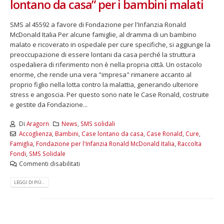
lontano da casa” per i bambini malati
SMS al 45592 a favore di Fondazione per l'Infanzia Ronald
McDonald Italia Per alcune famiglie, al dramma di un bambino
malato e ricoverato in ospedale per cure specifiche, si aggiunge la
preoccupazione di essere lontani da casa perché la struttura
ospedaliera di riferimento non è nella propria città. Un ostacolo
enorme, che rende una vera "impresa" rimanere accanto al
proprio figlio nella lotta contro la malattia, generando ulteriore
stress e angoscia. Per questo sono nate le Case Ronald, costruite
e gestite da Fondazione...
Di
Aragorn
News
,
SMS solidali
Accoglienza
,
Bambini
,
Case lontano da casa
,
Case Ronald
,
Cure
,
Famiglia
,
Fondazione per l'Infanzia Ronald McDonald Italia
,
Raccolta
Fondi
,
SMS Solidale
Commenti disabilitati
LEGGI DI PIÙ...