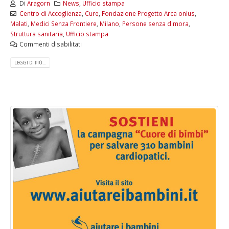
Di
Aragorn
News
,
Ufficio stampa
Centro di Accoglienza
,
Cure
,
Fondazione Progetto Arca onlus
,
Malati
,
Medici Senza Frontiere
,
Milano
,
Persone senza dimora
,
Struttura sanitaria
,
Ufficio stampa
Commenti disabilitati
LEGGI DI PIÙ...