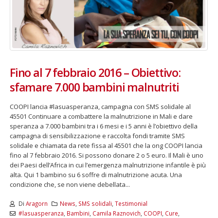
Fino al 7 febbraio 2016 – Obiettivo:
sfamare 7.000 bambini malnutriti
COOPI lancia #lasuasperanza, campagna con SMS solidale al
45501 Continuare a combattere la malnutrizione in Mali e dare
speranza a 7.000 bambini tra i 6 mesi e i 5 anni è l’obiettivo della
campagna di sensibilizzazione e raccolta fondi tramite SMS
solidale e chiamata da rete fissa al 45501 che la ong COOPI lancia
fino al 7 febbraio 2016. Si possono donare 2 o 5 euro. Il Mali è uno
dei Paesi dell’Africa in cui l’emergenza malnutrizione infantile è più
alta. Qui 1 bambino su 6 soffre di malnutrizione acuta. Una
condizione che, se non viene debellata...
Di
Aragorn
News
,
SMS solidali
,
Testimonial
#lasuasperanza
,
Bambini
,
Camila Raznovich
,
COOPI
,
Cure
,