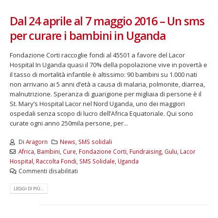
Dal 24 aprile al 7 maggio 2016 – Un sms
per curare i bambini in Uganda
Fondazione Corti raccoglie fondi al 45501 a favore del Lacor
Hospital In Uganda quasi il 70% della popolazione vive in povertà e
il tasso di mortalità infantile è altissimo: 90 bambini su 1.000 nati
non arrivano ai 5 anni d’età a causa di malaria, polmonite, diarrea,
malnutrizione. Speranza di guarigione per migliaia di persone è il
St. Mary’s Hospital Lacor nel Nord Uganda, uno dei maggiori
ospedali senza scopo di lucro dell’Africa Equatoriale. Qui sono
curate ogni anno 250mila persone, per...
Di
Aragorn
News
,
SMS solidali
Africa
,
Bambini
,
Cure
,
Fondazione Corti
,
Fundraising
,
Gulu
,
Lacor
Hospital
,
Raccolta Fondi
,
SMS Solidale
,
Uganda
Commenti disabilitati
LEGGI DI PIÙ...