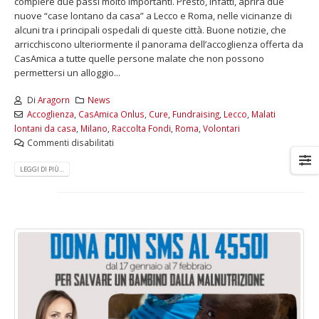
compiere due passi molto importanti. Presto, infatti, aprirà due
nuove “case lontano da casa” a Lecco e Roma, nelle vicinanze di
alcuni tra i principali ospedali di queste città. Buone notizie, che
arricchiscono ulteriormente il panorama dell’accoglienza offerta da
CasAmica a tutte quelle persone malate che non possono
permettersi un alloggio...
Di
Aragorn
News
Accoglienza
,
CasAmica Onlus
,
Cure
,
Fundraising
,
Lecco
,
Malati
lontani da casa
,
Milano
,
Raccolta Fondi
,
Roma
,
Volontari
Commenti disabilitati
LEGGI DI PIÙ...