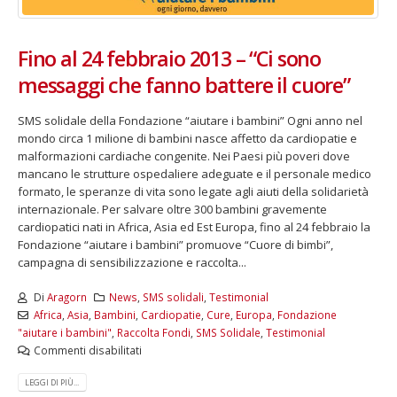
Fino al 24 febbraio 2013 – “Ci sono
messaggi che fanno battere il cuore”
SMS solidale della Fondazione “aiutare i bambini” Ogni anno nel
mondo circa 1 milione di bambini nasce affetto da cardiopatie e
malformazioni cardiache congenite. Nei Paesi più poveri dove
mancano le strutture ospedaliere adeguate e il personale medico
formato, le speranze di vita sono legate agli aiuti della solidarietà
internazionale. Per salvare oltre 300 bambini gravemente
cardiopatici nati in Africa, Asia ed Est Europa, fino al 24 febbraio la
Fondazione “aiutare i bambini” promuove “Cuore di bimbi”,
campagna di sensibilizzazione e raccolta...
Di
Aragorn
News
,
SMS solidali
,
Testimonial
Africa
,
Asia
,
Bambini
,
Cardiopatie
,
Cure
,
Europa
,
Fondazione
"aiutare i bambini"
,
Raccolta Fondi
,
SMS Solidale
,
Testimonial
Commenti disabilitati
LEGGI DI PIÙ...