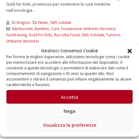
Gold for Kids, promosso per sostenere le cure mediche
nell'oncologia...
Di
Aragorn
News
,
SMS solidali
Adolescenti
,
Bambini
,
Cure
,
Fondazione Umberto Veronesi
,
Fundraising
,
Gold for Kids
,
Raccolta Fondi
,
SMS Solidale
,
Tumore
,
Umberto Veronesi
Commenti disabilitati
Gestisci Consenso Cookie
Per fornire le migliori esperienze, utilizziamo tecnologie come i cookie
LEGGI DI PIÙ...
per memorizzare e/o accedere alle informazioni del dispositivo. Il
consenso a queste tecnologie ci permetterà di elaborare dati come il
comportamento di navigazione o ID unici su questo sito. Non
acconsentire o ritirare il consenso può influire negativamente su alcune
caratteristiche e funzioni.
Accetta
Nega
Visualizza le preferenze