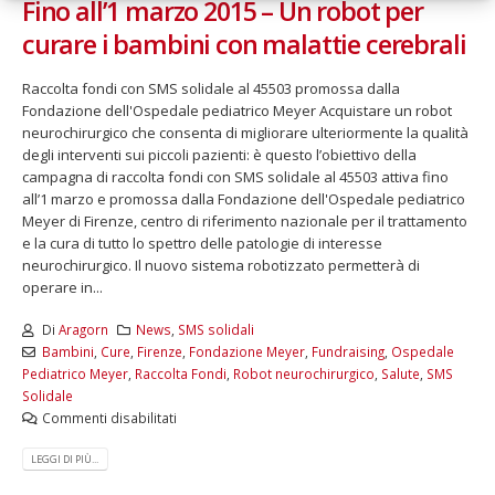
Fino all’1 marzo 2015 – Un robot per
curare i bambini con malattie cerebrali
Raccolta fondi con SMS solidale al 45503 promossa dalla
Fondazione dell'Ospedale pediatrico Meyer Acquistare un robot
neurochirurgico che consenta di migliorare ulteriormente la qualità
degli interventi sui piccoli pazienti: è questo l’obiettivo della
campagna di raccolta fondi con SMS solidale al 45503 attiva fino
all’1 marzo e promossa dalla Fondazione dell'Ospedale pediatrico
Meyer di Firenze, centro di riferimento nazionale per il trattamento
e la cura di tutto lo spettro delle patologie di interesse
neurochirurgico. Il nuovo sistema robotizzato permetterà di
operare in...
Di
Aragorn
News
,
SMS solidali
Bambini
,
Cure
,
Firenze
,
Fondazione Meyer
,
Fundraising
,
Ospedale
Pediatrico Meyer
,
Raccolta Fondi
,
Robot neurochirurgico
,
Salute
,
SMS
Solidale
Commenti disabilitati
LEGGI DI PIÙ...