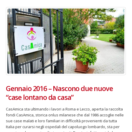
Fino al 29 marzo 2026 – Anziani
13 dicembre 2024 – In vendit
malati e fragili, VIDAS lancia
carnet per le Prove Aperte
una campagna per rafforzare
della Filarmonica della Sca
l’assistenza domiciliare
Dicembre 14, 2024
 17, 2026
5 ottobre 2026 – “Jannacci… 
dintorni” per festeggiare i 1
anni di Fondazione TOG
Giugno 15, 2026
Gennaio 2016 – Nascono due nuove
“case lontano da casa”
18 e 19 dicembre 2026 – Dop
gospel benefico per sosten
Opera Cardinal Ferrari
CasAmica sta ultimando i lavori a Roma e Lecco, aperta la raccolta
Giugno 15, 2026
fondi CasAmica, storica onlus milanese che dal 1986 accoglie nelle
sue case malati e loro familiari in difficoltà provenienti da tutta
Italia per curarsi negli ospedali del capoluogo lombardo, sta per