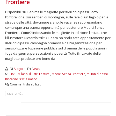
Frontiere
Disponibili su T-shirt.it le magliette per #Milionidipassi Sotto
l’ombrellone, sui sentieri di montagna, sulle rive di un lago o per le
strade delle città: dovunque siano, le vacanze rappresentano
comunque una buona opportunità per sostenere Medici Senza
Frontiere. Come? Indossando le magliette in edizione limitata che
l’illustratore Riccardo “rik” Guasco ha realizzato appositamente per
#Milionidipassi, campagna promossa dall'organizzazione per
sensibilizzare l’opinione pubblica sul dramma delle popolazioni in
fuga da guerre, persecuzioni e povertà. Tutto il ricavato delle
magliette, prodotte pro bono da
Di
Aragorn
News
BASE Milano
,
Illustri Festival
,
Medici Senza Frontiere
,
milionidipassi
,
Riccardo "rik" Guasco
Commenti disabilitati
LEGGI DI PIÙ...