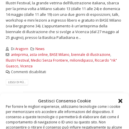
Illustri Festival, la grande vetrina dell’illustrazione italiana, sbarca
per la prima volta a Milano sabato 13 (dalle 11 alle 24) e domenica
14 maggio (dalle 11 alle 19) con una due giorni di esposizioni, talk,
workshop e mini lezioni a ingresso libero e gratuito in BASE Milano
(via Bergognone 34). L’appuntamento è un’anteprima della
biennale di illustrazione che si svolge a Vicenza (dal 27 maggio al
25 giugno), presso la Basilica Palladiana e...
Di
Aragorn
News
anteprima
,
asta online
,
BASE Milano
,
biennale di illustrazione
,
Illustri Festival
,
Medici Senza Frontiere
,
milionidipassi
,
Riccardo "rik"
Guasco
,
Vicenza
Commenti disabilitati
LEGGI DI PIÙ...
Gestisci Consenso Cookie
Per fornire le migliori esperienze, utilizziamo tecnologie come i cookie
per memorizzare e/o accedere alle informazioni del dispositivo. Il
consenso a queste tecnologie ci permetterà di elaborare dati come il
comportamento di navigazione o ID unici su questo sito. Non
acconsentire o ritirare il consenso può influire negativamente su alcune