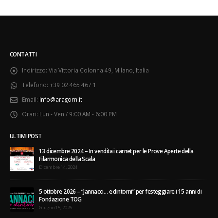
CONTATTI
Indirizzo:
Via Vittoria Colonna 49, Milano, Italia
Telefono:
+39 02 465 467 1
Email:
Info@aragorn.it
Orari:
Lun - Ven / 9:00 AM - 6:00 PM
ULTIMI POST
13 dicembre 2024 – In vendita i carnet per le Prove Aperte della
Filarmonica della Scala
Dicembre 14, 2024
5 ottobre 2026 – “Jannacci… e dintorni” per festeggiare i 15 anni di
Fondazione TOG
Giugno 15, 2026