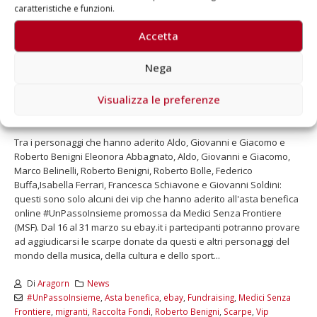
caratteristiche e funzioni.
Accetta
Nega
Dal 16 al 31 marzo 2016 – Scarpe vip
Visualizza le preferenze
all’asta per Medici Senza Frontiere
Tra i personaggi che hanno aderito Aldo, Giovanni e Giacomo e
Roberto Benigni Eleonora Abbagnato, Aldo, Giovanni e Giacomo,
Marco Belinelli, Roberto Benigni, Roberto Bolle, Federico
Buffa,Isabella Ferrari, Francesca Schiavone e Giovanni Soldini:
questi sono solo alcuni dei vip che hanno aderito all'asta benefica
online #UnPassoInsieme promossa da Medici Senza Frontiere
(MSF). Dal 16 al 31 marzo su ebay.it i partecipanti potranno provare
ad aggiudicarsi le scarpe donate da questi e altri personaggi del
mondo della musica, della cultura e dello sport...
Di
Aragorn
News
#UnPassoInsieme
,
Asta benefica
,
ebay
,
Fundraising
,
Medici Senza
Frontiere
,
migranti
,
Raccolta Fondi
,
Roberto Benigni
,
Scarpe
,
Vip