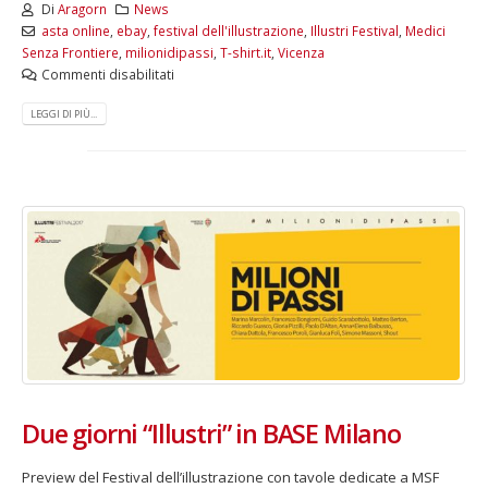
Di
Aragorn
News
asta online
,
ebay
,
festival dell'illustrazione
,
Illustri Festival
,
Medici
Senza Frontiere
,
milionidipassi
,
T-shirt.it
,
Vicenza
Commenti disabilitati
LEGGI DI PIÙ...
Due giorni “Illustri” in BASE Milano
Preview del Festival dell’illustrazione con tavole dedicate a MSF