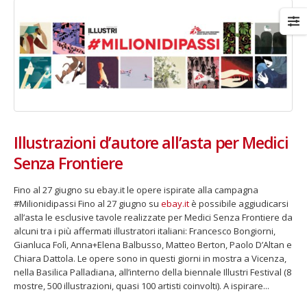
Fino al 29 marzo 2026 – Anziani
13 dicembre 2024 – In vendit
malati e fragili, VIDAS lancia
carnet per le Prove Aperte
una campagna per rafforzare
della Filarmonica della Sca
l’assistenza domiciliare
Dicembre 14, 2024
 17, 2026
Illustrazioni d’autore all’asta per Medici
Senza Frontiere
5 ottobre 2026 – “Jannacci… 
dintorni” per festeggiare i 1
anni di Fondazione TOG
Fino al 27 giugno su ebay.it le opere ispirate alla campagna
Giugno 15, 2026
#Milionidipassi Fino al 27 giugno su
ebay.it
è possibile aggiudicarsi
all’asta le esclusive tavole realizzate per Medici Senza Frontiere da
18 e 19 dicembre 2026 – Dop
alcuni tra i più affermati illustratori italiani: Francesco Bongiorni,
gospel benefico per sosten
Gianluca Folì, Anna+Elena Balbusso, Matteo Berton, Paolo D’Altan e
Opera Cardinal Ferrari
Chiara Dattola. Le opere sono in questi giorni in mostra a Vicenza,
Giugno 15, 2026
nella Basilica Palladiana, all’interno della biennale Illustri Festival (8
mostre, 500 illustrazioni, quasi 100 artisti coinvolti). A ispirare...