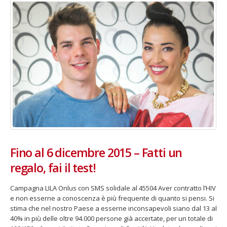
Fino al 29 marzo 2026 – Anziani
13 dicembre 2024 – In vendit
malati e fragili, VIDAS lancia
carnet per le Prove Aperte
una campagna per rafforzare
della Filarmonica della Sca
l’assistenza domiciliare
Dicembre 14, 2024
 17, 2026
5 ottobre 2026 – “Jannacci… 
dintorni” per festeggiare i 1
anni di Fondazione TOG
Giugno 15, 2026
Fino al 6 dicembre 2015 – Fatti un
regalo, fai il test!
18 e 19 dicembre 2026 – Dop
gospel benefico per sosten
Opera Cardinal Ferrari
Campagna LILA Onlus con SMS solidale al 45504 Aver contratto l’HIV
Giugno 15, 2026
e non esserne a conoscenza è più frequente di quanto si pensi. Si
stima che nel nostro Paese a esserne inconsapevoli siano dal 13 al
40% in più delle oltre 94.000 persone già accertate, per un totale di