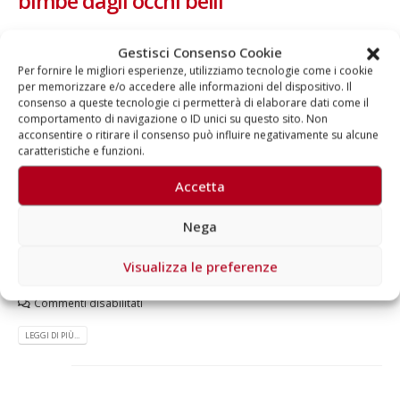
bimbe dagli occhi belli
Raccolta fondi con SMS solidale al 45594 per l'Associazione Italiana
Gestisci Consenso Cookie
Sindrome di Rett Onlus Le chiamano “bambine dagli occhi belli”
Per fornire le migliori esperienze, utilizziamo tecnologie come i cookie
perché riescono a comunicare solo con lo sguardo. Sono le bimbe
per memorizzare e/o accedere alle informazioni del dispositivo. Il
affette dalla Sindrome di Rett, una patologia progressiva dello
consenso a queste tecnologie ci permetterà di elaborare dati come il
sviluppo neurologico che colpisce quasi esclusivamente le
comportamento di navigazione o ID unici su questo sito. Non
femmine durante i primi anni di vita privandole, poco a poco, anche
acconsentire o ritirare il consenso può influire negativamente su alcune
delle abilità già acquisite come la parola, l’uso delle mani e delle
caratteristiche e funzioni.
gambe, il controllo dei movimenti. Per sostenere la ricerca genetica
e clinico-riabilitativa...
Accetta
Di
Aragorn
News
,
SMS solidali
,
Testimonial
Nega
AIRETT
,
Bambine dagli occhi belli
,
Fundraising
,
Nicola Savino
,
Raccolta Fondi
,
Ricerca scientifica
,
Sindrome di Rett
,
SMS Solidale
,
Visualizza le preferenze
Testimonial
,
Utilizzo di nuovi farmaci per sconfiggere i difetti neuronali
della Sindrome di Rett
Commenti disabilitati
LEGGI DI PIÙ...