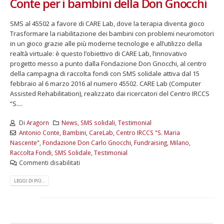
Conte per i bambini della Don Gnocchi
SMS al 45502 a favore di CARE Lab, dove la terapia diventa gioco
Trasformare la riabilitazione dei bambini con problemi neuromotori
in un gioco grazie alle più moderne tecnologie e all’utilizzo della
realtà virtuale: è questo l’obiettivo di CARE Lab, l’innovativo
progetto messo a punto dalla Fondazione Don Gnocchi, al centro
della campagna di raccolta fondi con SMS solidale attiva dal 15
febbraio al 6 marzo 2016 al numero 45502. CARE Lab (Computer
Assisted Rehabilitation), realizzato dai ricercatori del Centro IRCCS
“S....
Di
Aragorn
News
,
SMS solidali
,
Testimonial
Antonio Conte
,
Bambini
,
CareLab
,
Centro IRCCS "S. Maria
Nascente"
,
Fondazione Don Carlo Gnocchi
,
Fundraising
,
Milano
,
Raccolta Fondi
,
SMS Solidale
,
Testimonial
Commenti disabilitati
LEGGI DI PIÙ...