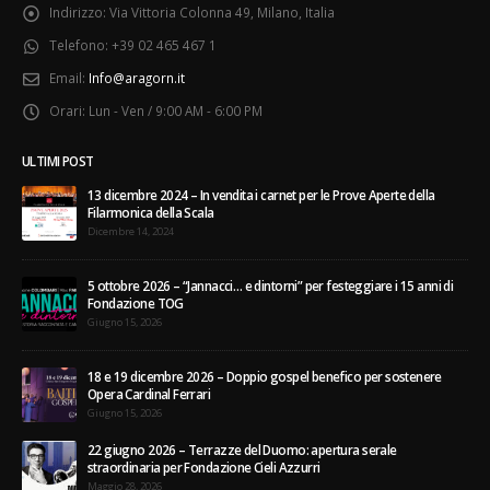
Indirizzo:
Via Vittoria Colonna 49, Milano, Italia
Telefono:
+39 02 465 467 1
Email:
Info@aragorn.it
Orari:
Lun - Ven / 9:00 AM - 6:00 PM
ULTIMI POST
13 dicembre 2024 – In vendita i carnet per le Prove Aperte della
Filarmonica della Scala
Dicembre 14, 2024
5 ottobre 2026 – “Jannacci… e dintorni” per festeggiare i 15 anni di
Fondazione TOG
Giugno 15, 2026
18 e 19 dicembre 2026 – Doppio gospel benefico per sostenere
Opera Cardinal Ferrari
Giugno 15, 2026
22 giugno 2026 – Terrazze del Duomo: apertura serale
straordinaria per Fondazione Cieli Azzurri
Maggio 28, 2026