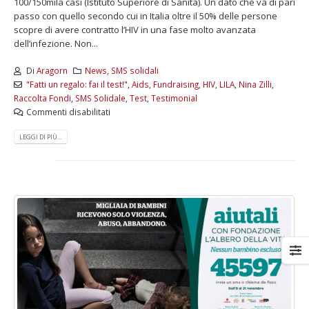
100/150mila casi (Istituto Superiore di Sanità). Un dato che va di pari
passo con quello secondo cui in Italia oltre il 50% delle persone
scopre di avere contratto l’HIV in una fase molto avanzata
dell’infezione. Non...
Di
Aragorn
News
,
SMS solidali
"Fatti un regalo: fai il test!"
,
Aids
,
Fundraising
,
HIV
,
LILA
,
Nina Zilli
,
Raccolta Fondi
,
SMS Solidale
,
Test
,
Testimonial
Commenti disabilitati
LEGGI DI PIÙ...