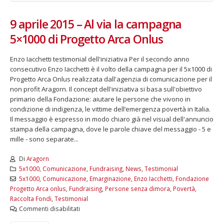
9 aprile 2015 – Al via la campagna
5×1000 di Progetto Arca Onlus
Enzo Iacchetti testimonial dell'iniziativa Per il secondo anno
consecutivo Enzo Iacchetti è il volto della campagna per il 5x1000 di
Progetto Arca Onlus realizzata dall'agenzia di comunicazione per il
non profit Aragorn. Il concept dell'iniziativa si basa sull'obiettivo
primario della Fondazione: aiutare le persone che vivono in
condizione di indigenza, le vittime dell’emergenza povertà in Italia.
Il messaggio è espresso in modo chiaro già nel visual dell'annuncio
stampa della campagna, dove le parole chiave del messaggio - 5 e
mille - sono separate...
Di
Aragorn
5x1000
,
Comunicazione
,
Fundraising
,
News
,
Testimonial
5x1000
,
Comunicazione
,
Emarginazione
,
Enzo Iacchetti
,
Fondazione
Progetto Arca onlus
,
Fundraising
,
Persone senza dimora
,
Povertà
,
Raccolta Fondi
,
Testimonial
Commenti disabilitati