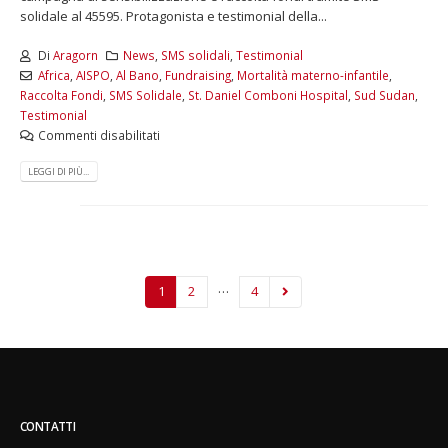
solidale al 45595. Protagonista e testimonial della...
Di
Aragorn
News
,
SMS solidali
,
Testimonial
Africa
,
AISPO
,
Al Bano
,
Fundraising
,
Mortalità materno-infantile
,
Raccolta Fondi
,
SMS Solidale
,
St. Daniel Comboni Hospital
,
Sud Sudan
,
Testimonial
Commenti disabilitati
LEGGI DI PIÙ...
…
1
2
4
CONTATTI