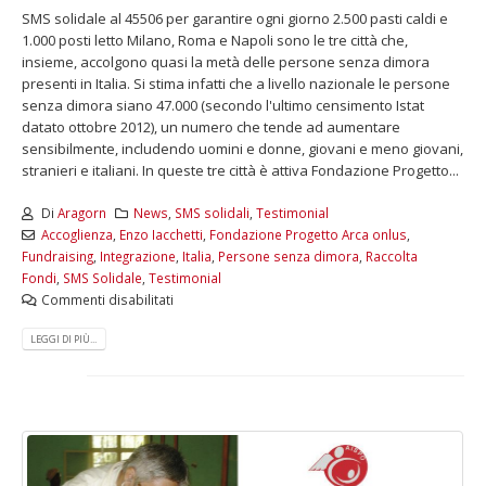
SMS solidale al 45506 per garantire ogni giorno 2.500 pasti caldi e
1.000 posti letto Milano, Roma e Napoli sono le tre città che,
insieme, accolgono quasi la metà delle persone senza dimora
presenti in Italia. Si stima infatti che a livello nazionale le persone
senza dimora siano 47.000 (secondo l'ultimo censimento Istat
datato ottobre 2012), un numero che tende ad aumentare
sensibilmente, includendo uomini e donne, giovani e meno giovani,
stranieri e italiani. In queste tre città è attiva Fondazione Progetto...
Di
Aragorn
News
,
SMS solidali
,
Testimonial
Accoglienza
,
Enzo Iacchetti
,
Fondazione Progetto Arca onlus
,
Fundraising
,
Integrazione
,
Italia
,
Persone senza dimora
,
Raccolta
Fondi
,
SMS Solidale
,
Testimonial
Commenti disabilitati
LEGGI DI PIÙ...