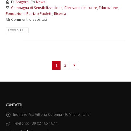
Di
Aragorn
News
Campagna di Sensibilizzazione
,
Carovana del cuore
,
Educazione
,
Fondazione Patrizio Paoletti
,
Ricerca
Commenti disabilitati
LEGGI DI PIÙ...
1
2
CONTATTI
Indirizzo:
Via Vittoria Colonna 49, Milano, Italia
Telefono:
+39 02 465 467 1