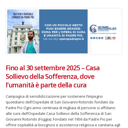
Fino al 29 marzo 2026 – Anziani
13 dicembre 2024 – In vendit
malati e fragili, VIDAS lancia
carnet per le Prove Aperte
una campagna per rafforzare
della Filarmonica della Sca
l’assistenza domiciliare
Dicembre 14, 2024
 17, 2026
Fino al 30 settembre 2025 – Casa
5 ottobre 2026 – “Jannacci… 
dintorni” per festeggiare i 1
Sollievo della Sofferenza, dove
anni di Fondazione TOG
Giugno 15, 2026
l’umanità è parte della cura
18 e 19 dicembre 2026 – Dop
Campagna di sensibilizzazione per sostenere l’impegno
gospel benefico per sosten
quotidiano dell’Ospedale di San Giovanni Rotondo fondato da
Opera Cardinal Ferrari
Padre Pio Ogni anno centinaia di migliaia di persone si affidano
Giugno 15, 2026
alle cure dell’Ospedale Casa Sollievo della Sofferenza di San
Giovanni Rotondo (Foggia). Fondato nel 1956 da Padre Pio per
offrire ospitalità ai bisognosi e assistenza religiosa e sanitaria agli