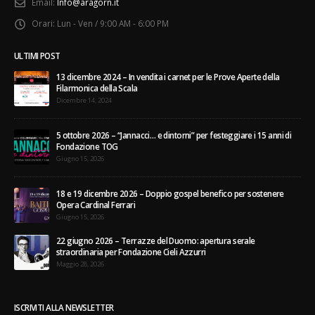
Email:
Info@aragorn.it
Orari:
Lun - Ven / 9:00 AM - 6:00 PM
ULTIMI POST
13 dicembre 2024 – In vendita i carnet per le Prove Aperte della
Filarmonica della Scala
Dicembre 14, 2024
5 ottobre 2026 – “Jannacci… e dintorni” per festeggiare i 15 anni di
Fondazione TOG
Giugno 15, 2026
18 e 19 dicembre 2026 – Doppio gospel benefico per sostenere
Opera Cardinal Ferrari
Giugno 15, 2026
22 giugno 2026 – Terrazze del Duomo: apertura serale
straordinaria per Fondazione Cieli Azzurri
Maggio 28, 2026
ISCRIVITI ALLA NEWSLETTER