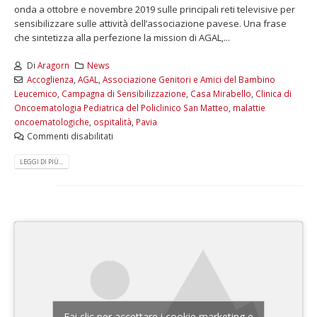
onda a ottobre e novembre 2019 sulle principali reti televisive per
sensibilizzare sulle attività dell’associazione pavese. Una frase
che sintetizza alla perfezione la mission di AGAL,...
Di
Aragorn
News
Accoglienza
,
AGAL
,
Associazione Genitori e Amici del Bambino
Leucemico
,
Campagna di Sensibilizzazione
,
Casa Mirabello
,
Clinica di
Oncoematologia Pediatrica del Policlinico San Matteo
,
malattie
oncoematologiche
,
ospitalità
,
Pavia
Commenti disabilitati
LEGGI DI PIÙ...
Fai clic per accettare i cookie marketing e