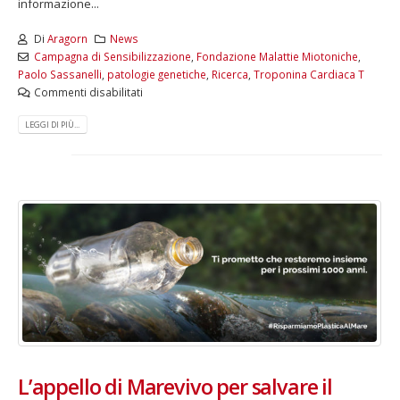
informazione...
Di
Aragorn
News
Campagna di Sensibilizzazione
,
Fondazione Malattie Miotoniche
,
Paolo Sassanelli
,
patologie genetiche
,
Ricerca
,
Troponina Cardiaca T
Commenti disabilitati
LEGGI DI PIÙ...
L’appello di Marevivo per salvare il