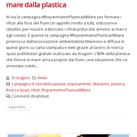
mare dalla plastica
Al via la campagna #RisparmiamoPlasticaAlMare per fermare i
rifiuti alla foce dei fiumi Un appello rivolto a tutti, istituzioni e
cittadini, per riuscire a bloccare i rifiuti prima che arrivino ai mari e
agli oceani. È questa la campagna #RisparmiamoPlasticaAlMare
promossa dall’associazione ambientalista Marevivo e diffusa in
questi giorni su carta stampata e web grazie al lavoro di ricerca
spazi pubblicitari gratuiti realizzato da Aragorn. L’80% della plastica
che finisce in mare arriva proprio dai fiumi, una situazione che va
arrestata subito...
Di
Aragorn
News
Campagna di Sensibilizzazione
,
inquinamento
,
Marevivo
,
plastica
,
Ricerca Spazi
,
rifiuti
,
RisparmiamoPlasticaAlMare
Commenti disabilitati
LEGGI DI PIÙ...