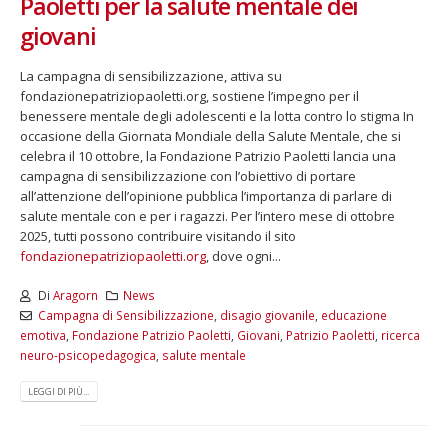
Paoletti per la salute mentale dei
giovani
La campagna di sensibilizzazione, attiva su
fondazionepatriziopaoletti.org, sostiene l’impegno per il
benessere mentale degli adolescenti e la lotta contro lo stigma In
occasione della Giornata Mondiale della Salute Mentale, che si
celebra il 10 ottobre, la Fondazione Patrizio Paoletti lancia una
campagna di sensibilizzazione con l’obiettivo di portare
all’attenzione dell’opinione pubblica l’importanza di parlare di
salute mentale con e per i ragazzi. Per l’intero mese di ottobre
2025, tutti possono contribuire visitando il sito
fondazionepatriziopaoletti.org
, dove ogni...
Di
Aragorn
News
Campagna di Sensibilizzazione
,
disagio giovanile
,
educazione
emotiva
,
Fondazione Patrizio Paoletti
,
Giovani
,
Patrizio Paoletti
,
ricerca
neuro-psicopedagogica
,
salute mentale
LEGGI DI PIÙ...