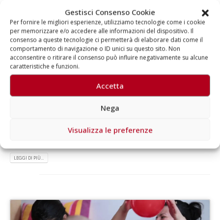
On air la campagna di sensibilizzazione dell’associazione che offre
Gestisci Consenso Cookie
accoglienza gratuita ai piccoli in cura al Policlinico San Matteo di
Per fornire le migliori esperienze, utilizziamo tecnologie come i cookie
Pavia Per i bambini colpiti da tumore, l’accoglienza è parte della
per memorizzare e/o accedere alle informazioni del dispositivo. Il
cura. Per questo dal 1982 AGAL – Associazione Genitori e Amici del
consenso a queste tecnologie ci permetterà di elaborare dati come il
Bambino Leucemico offre un aiuto concreto ai bambini
comportamento di navigazione o ID unici su questo sito. Non
oncoematologici e alle loro famiglie. Lo fa in particolare garantendo
acconsentire o ritirare il consenso può influire negativamente su alcune
nelle sue strutture alloggio completamente gratuito ai piccoli che
caratteristiche e funzioni.
con i loro cari arrivano da lontano per sottoporsi a cure...
Accetta
Di
Aragorn
News
Accoglienza
,
AGAL – Associazione Genitori e Amici del Bambino
Nega
Leucemico
,
Aragorn
,
Bambini
,
Campagna di Sensibilizzazione
,
Casa
Mirabello
,
Clinica di Oncoematologia Pediatrica
,
cura
,
Visualizza le preferenze
Oncoematologia Pediatrica
,
ospitalità
,
Pavia
,
Policlinico San Matteo
Commenti disabilitati
LEGGI DI PIÙ...