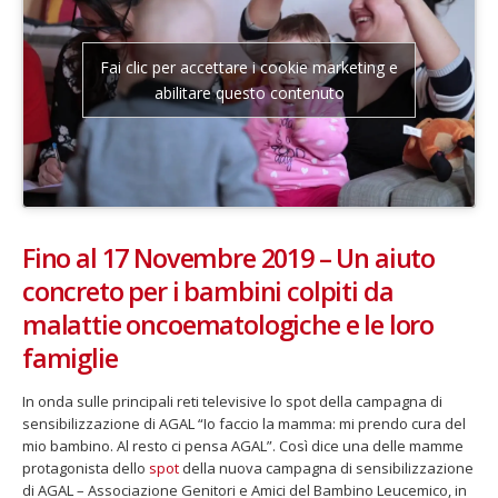
Fai clic per accettare i cookie marketing e
abilitare questo contenuto
Fino al 17 Novembre 2019 – Un aiuto
concreto per i bambini colpiti da
malattie oncoematologiche e le loro
famiglie
In onda sulle principali reti televisive lo spot della campagna di
sensibilizzazione di AGAL “Io faccio la mamma: mi prendo cura del
mio bambino. Al resto ci pensa AGAL”. Così dice una delle mamme
protagonista dello
spot
della nuova campagna di sensibilizzazione
di AGAL – Associazione Genitori e Amici del Bambino Leucemico, in