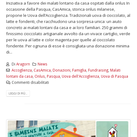
Iniziativa a favore dei malati lontano da casa ospitati dalla onlus In
occasione della Pasqua, CasAmica, storica onlus milanese,
propone le Uova dell’Accoglienza. Tradizionali uova di cioccolato, al
latte e fondenti, che racchiudono una sorpresa unica: un aiuto
concreto ai malati lontani da casa e ai loro familiari. 250 grammi di
finissimo cioccolato artigianale avvolto da un vivace cartiglio, verde
per le uova al latte e color magenta per quelle al cioccolato
fondente. Per ognuna di esse è consigliata una donazione minima
di...
Di
Aragorn
News
Accoglienza
,
CasAmica
,
Donazioni
,
Famiglia
,
Fundraising
,
Malati
lontani da casa
,
Onlus
,
Pasqua
,
Uova dell'Accoglienza
,
Uova di Pasqua
Commenti disabilitati
LEGGI DI PIÙ...