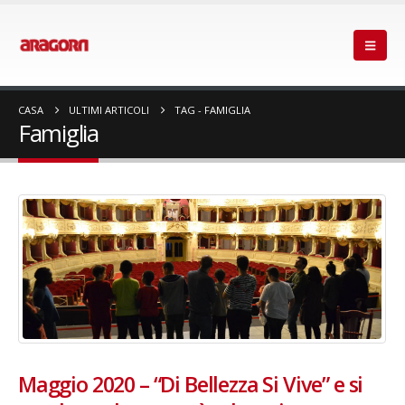
CASA
ULTIMI ARTICOLI
TAG -
FAMIGLIA
Famiglia
Maggio 2020 – “Di Bellezza Si Vive” e si