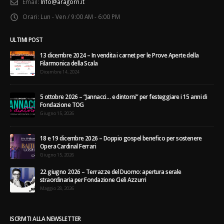
Email:
Info@aragorn.it
Orari:
Lun - Ven / 9:00 AM - 6:00 PM
ULTIMI POST
13 dicembre 2024 – In vendita i carnet per le Prove Aperte della
Filarmonica della Scala
Dicembre 14, 2024
5 ottobre 2026 – “Jannacci… e dintorni” per festeggiare i 15 anni di
Fondazione TOG
Giugno 15, 2026
18 e 19 dicembre 2026 – Doppio gospel benefico per sostenere
Opera Cardinal Ferrari
Giugno 15, 2026
22 giugno 2026 – Terrazze del Duomo: apertura serale
straordinaria per Fondazione Cieli Azzurri
Maggio 28, 2026
ISCRIVITI ALLA NEWSLETTER