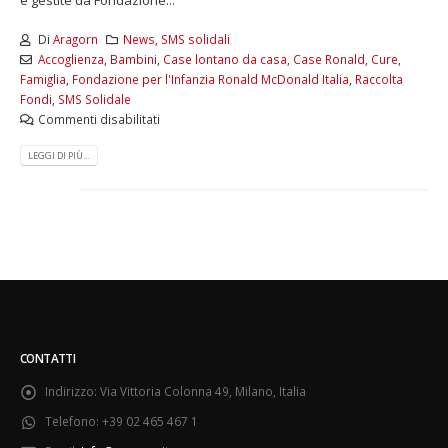
Di
Aragorn
News
,
SMS solidali
Accoglienza
,
Bambini
,
Case lontano da casa
,
Case Ronald
,
Cure
,
Famiglia
,
Fondazione per l'Infanzia Ronald McDonald Italia
,
Raccolta
Fondi
,
SMS Solidale
Commenti disabilitati
LEGGI DI PIÙ...
CONTATTI
Indirizzo:
Via Vittoria Colonna 49, Milano, Italia
Telefono:
+39 02 465 467 1