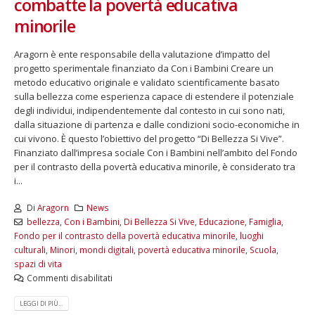
combatte la povertà educativa
minorile
Aragorn è ente responsabile della valutazione d’impatto del
progetto sperimentale finanziato da Con i Bambini Creare un
metodo educativo originale e validato scientificamente basato
sulla bellezza come esperienza capace di estendere il potenziale
degli individui, indipendentemente dal contesto in cui sono nati,
dalla situazione di partenza e dalle condizioni socio-economiche in
cui vivono. È questo l’obiettivo del progetto “Di Bellezza Si Vive”.
Finanziato dall’impresa sociale Con i Bambini nell’ambito del Fondo
per il contrasto della povertà educativa minorile, è considerato tra
i...
Di
Aragorn
News
bellezza
,
Con i Bambini
,
Di Bellezza Si Vive
,
Educazione
,
Famiglia
,
Fondo per il contrasto della povertà educativa minorile
,
luoghi
culturali
,
Minori
,
mondi digitali
,
povertà educativa minorile
,
Scuola
,
spazi di vita
Commenti disabilitati
LEGGI DI PIÙ...