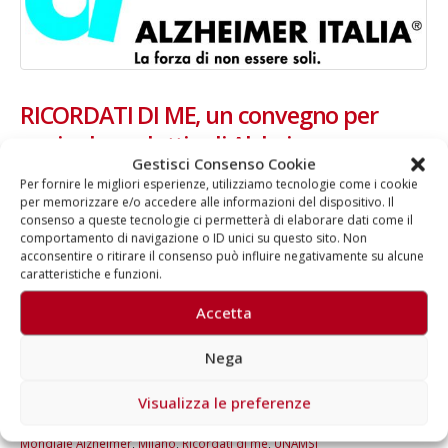
RICORDATI DI ME, un convegno per
capire la malattia di Alzheimer
Gestisci Consenso Cookie
Per fornire le migliori esperienze, utilizziamo tecnologie come i cookie
A Milano un incontro aperto a tutti organizzato dalla Federazione
per memorizzare e/o accedere alle informazioni del dispositivo. Il
Alzheimer Italia In occasione della XXII Giornata Mondiale
consenso a queste tecnologie ci permetterà di elaborare dati come il
Alzheimer, la Federazione Alzheimer Italia, in collaborazione con
comportamento di navigazione o ID unici su questo sito. Non
UNAMSI (Unione Nazionale Medico Scientifica di Informazione) e
acconsentire o ritirare il consenso può influire negativamente su alcune
Fondazione Golgi Cenci, organizza mercoledì 16 settembre, dalle
caratteristiche e funzioni.
ore 9 alle ore 13, a Milano presso la Sala Alessi di Palazzo Marino
(piazza della Scala 2), il convegno scientifico in chiave divulgativa
Accetta
RICORDATI DI ME - Gli ultimi dati della ricerca scientifica alla luce
della Dementia-friendly Community....
Nega
Di
Aragorn
News
Visualizza le preferenze
ADI
,
Alzheimer
,
Convegni
,
Dementia friendly Community
,
Federazione Alzheimer Italia
,
Fondazione Golgi Cenci
,
Giornata
Mondiale Alzheimer
,
Milano
,
Ricordati di me
,
UNAMSI