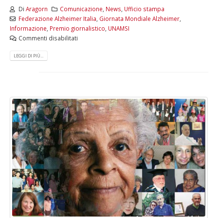
Di
Aragorn
Comunicazione
,
News
,
Ufficio stampa
Federazione Alzheimer Italia
,
Giornata Mondiale Alzheimer
,
Informazione
,
Premio giornalistico
,
UNAMSI
Commenti disabilitati
LEGGI DI PIÙ...