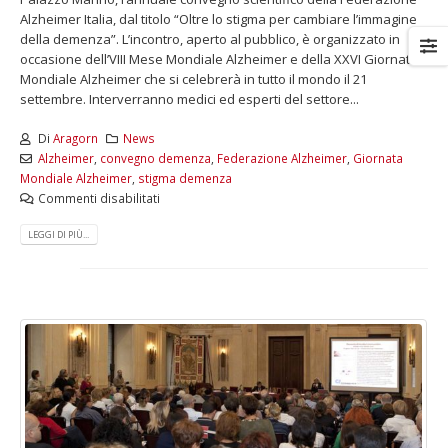
Alzheimer Italia, dal titolo “Oltre lo stigma per cambiare l’immagine
della demenza”. L’incontro, aperto al pubblico, è organizzato in
occasione dell’VIII Mese Mondiale Alzheimer e della XXVI Giornata
Mondiale Alzheimer che si celebrerà in tutto il mondo il 21
settembre. Interverranno medici ed esperti del settore...
Di
Aragorn
News
Alzheimer
,
convegno demenza
,
Federazione Alzheimer
,
Giornata
Mondiale Alzheimer
,
stigma demenza
Commenti disabilitati
LEGGI DI PIÙ...