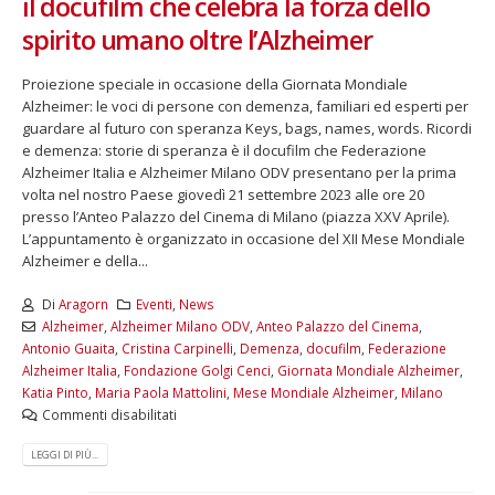
il docufilm che celebra la forza dello
spirito umano oltre l’Alzheimer
Proiezione speciale in occasione della Giornata Mondiale
Alzheimer: le voci di persone con demenza, familiari ed esperti per
guardare al futuro con speranza Keys, bags, names, words. Ricordi
e demenza: storie di speranza è il docufilm che Federazione
Alzheimer Italia e Alzheimer Milano ODV presentano per la prima
volta nel nostro Paese giovedì 21 settembre 2023 alle ore 20
presso l’Anteo Palazzo del Cinema di Milano (piazza XXV Aprile).
L’appuntamento è organizzato in occasione del XII Mese Mondiale
Alzheimer e della...
Di
Aragorn
Eventi
,
News
Alzheimer
,
Alzheimer Milano ODV
,
Anteo Palazzo del Cinema
,
Antonio Guaita
,
Cristina Carpinelli
,
Demenza
,
docufilm
,
Federazione
Alzheimer Italia
,
Fondazione Golgi Cenci
,
Giornata Mondiale Alzheimer
,
Katia Pinto
,
Maria Paola Mattolini
,
Mese Mondiale Alzheimer
,
Milano
Commenti disabilitati
LEGGI DI PIÙ...