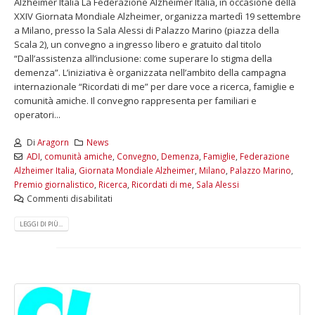
Alzheimer Italia La Federazione Alzheimer Italia, in occasione della
XXIV Giornata Mondiale Alzheimer, organizza martedì 19 settembre
a Milano, presso la Sala Alessi di Palazzo Marino (piazza della
Scala 2), un convegno a ingresso libero e gratuito dal titolo
“Dall’assistenza all’inclusione: come superare lo stigma della
demenza”. L’iniziativa è organizzata nell’ambito della campagna
internazionale “Ricordati di me” per dare voce a ricerca, famiglie e
comunità amiche. Il convegno rappresenta per familiari e
operatori...
Di
Aragorn
News
ADI
,
comunità amiche
,
Convegno
,
Demenza
,
Famiglie
,
Federazione
Alzheimer Italia
,
Giornata Mondiale Alzheimer
,
Milano
,
Palazzo Marino
,
Premio giornalistico
,
Ricerca
,
Ricordati di me
,
Sala Alessi
Commenti disabilitati
LEGGI DI PIÙ...