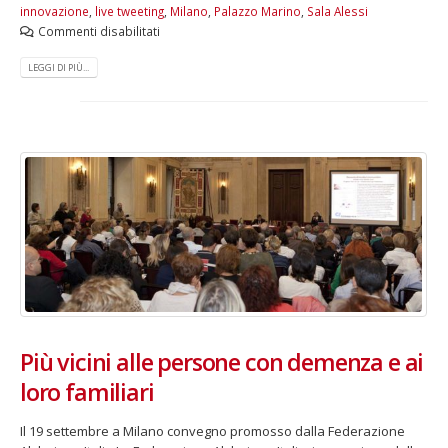
innovazione
,
live tweeting
,
Milano
,
Palazzo Marino
,
Sala Alessi
Commenti disabilitati
LEGGI DI PIÙ...
Più vicini alle persone con demenza e ai
loro familiari
Il 19 settembre a Milano convegno promosso dalla Federazione