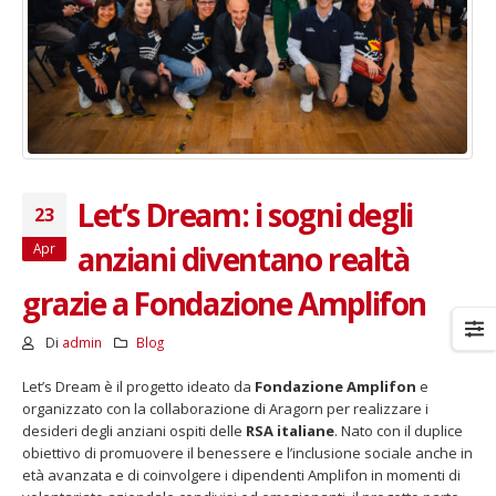
Let’s Dream: i sogni degli
23
anziani diventano realtà
Apr
grazie a Fondazione Amplifon
Di
admin
Blog
Let’s Dream è il progetto ideato da
Fondazione Amplifon
e
organizzato con la collaborazione di Aragorn per realizzare i
desideri degli anziani ospiti delle
RSA italiane
. Nato con il duplice
obiettivo di promuovere il benessere e l’inclusione sociale anche in
età avanzata e di coinvolgere i dipendenti Amplifon in momenti di