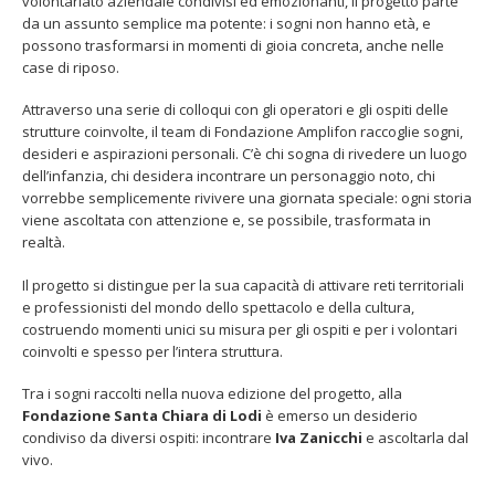
volontariato aziendale condivisi ed emozionanti, il progetto parte
da un assunto semplice ma potente: i sogni non hanno età, e
possono trasformarsi in momenti di gioia concreta, anche nelle
case di riposo.
Attraverso una serie di colloqui con gli operatori e gli ospiti delle
strutture coinvolte, il team di Fondazione Amplifon raccoglie sogni,
Fino al 29 marzo 2026 – Anziani
13 dicembre 2024 – In vendit
desideri e aspirazioni personali. C’è chi sogna di rivedere un luogo
malati e fragili, VIDAS lancia
carnet per le Prove Aperte
dell’infanzia, chi desidera incontrare un personaggio noto, chi
una campagna per rafforzare
della Filarmonica della Sca
vorrebbe semplicemente rivivere una giornata speciale: ogni storia
l’assistenza domiciliare
Dicembre 14, 2024
viene ascoltata con attenzione e, se possibile, trasformata in
 17, 2026
realtà.
5 ottobre 2026 – “Jannacci… 
dintorni” per festeggiare i 1
Il progetto si distingue per la sua capacità di attivare reti territoriali
anni di Fondazione TOG
e professionisti del mondo dello spettacolo e della cultura,
Giugno 15, 2026
costruendo momenti unici su misura per gli ospiti e per i volontari
coinvolti e spesso per l’intera struttura.
18 e 19 dicembre 2026 – Dop
gospel benefico per sosten
Tra i sogni raccolti nella nuova edizione del progetto, alla
Opera Cardinal Ferrari
Fondazione Santa Chiara di Lodi
è emerso un desiderio
Giugno 15, 2026
condiviso da diversi ospiti: incontrare
Iva Zanicchi
e ascoltarla dal
vivo.