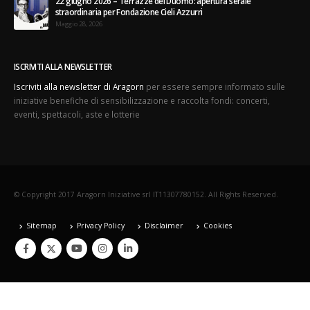
22 giugno 2026 – Terrazze del Duomo: apertura serale
straordinaria per Fondazione Cieli Azzurri
Maggio 28, 2026
ISCRIVITI ALLA NEWSLETTER
Iscriviti alla newsletter di Aragorn
per essere sempre informato sulle
iniziative benefiche di sensibilizzazione e raccolta fondi: concerti,
eventi, spettacoli, aste e lotterie
© Copyright 2017 Aragorn Iniziative srl IT11307780152. All Rights Reserved.
Sitemap
Privacy Policy
Disclaimer
Cookies