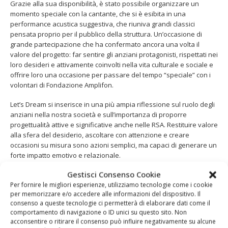
Grazie alla sua disponibilità, è stato possibile organizzare un
momento speciale con la cantante, che si è esibita in una
performance acustica suggestiva, che riuniva grandi classici
pensata proprio per il pubblico della struttura. Un’occasione di
grande partecipazione che ha confermato ancora una volta il
valore del progetto: far sentire gli anziani protagonisti, rispettati nei
loro desideri e attivamente coinvolti nella vita culturale e sociale e
offrire loro una occasione per passare del tempo “speciale” con i
volontari di Fondazione Amplifon.
Let’s Dream si inserisce in una più ampia riflessione sul ruolo degli
anziani nella nostra società e sull’importanza di proporre
progettualità attive e significative anche nelle RSA. Restituire valore
alla sfera del desiderio, ascoltare con attenzione e creare
occasioni su misura sono azioni semplici, ma capaci di generare un
forte impatto emotivo e relazionale.
Gestisci Consenso Cookie
L’esperienza maturata in questi anni ha dimostrato che realizzare
Per fornire le migliori esperienze, utilizziamo tecnologie come i cookie
un sogno, anche piccolo, ha ricadute positive sul benessere
per memorizzare e/o accedere alle informazioni del dispositivo. Il
psicologico, sulla socializzazione e sul senso di fiducia degli ospiti
consenso a queste tecnologie ci permetterà di elaborare dati come il
coinvolti.
comportamento di navigazione o ID unici su questo sito. Non
acconsentire o ritirare il consenso può influire negativamente su alcune
Aragorn accompagna
Fondazione Amplifon
nella identificazione