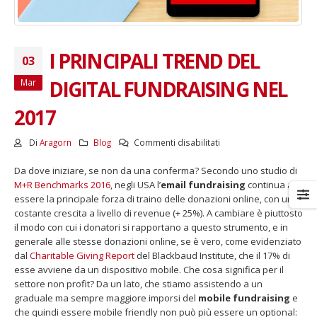
I PRINCIPALI TREND DEL
03
DIGITAL FUNDRAISING NEL
Mar
2017
su
Di
Aragorn
Blog
Commenti disabilitati
I
Da dove iniziare, se non da una conferma? Secondo uno studio di
PRINCIPALI
M+R Benchmarks 2016
, negli USA l’
email fundraising
TREND
continua a
essere la principale forza di traino delle donazioni online, con una
DEL
costante crescita a livello di revenue (+ 25%). A cambiare è piuttosto
DIGITAL
il modo con cui i donatori si rapportano a questo strumento, e in
FUNDRAISING
generale alle stesse donazioni online, se è vero, come evidenziato
NEL
dal
Charitable Giving Report
del Blackbaud Institute, che il 17% di
2017
esse avviene da un dispositivo mobile. Che cosa significa per il
settore non profit? Da un lato, che stiamo assistendo a un
graduale ma sempre maggiore imporsi del
mobile fundraising
e
che quindi essere mobile friendly non può più essere un optional: