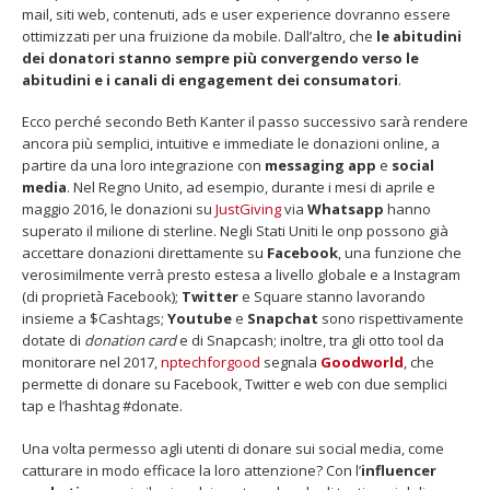
mail, siti web, contenuti, ads e user experience dovranno essere
ottimizzati per una fruizione da mobile. Dall’altro, che
le abitudini
dei donatori stanno sempre più convergendo verso le
abitudini e i canali di engagement dei consumatori
.
Ecco perché secondo Beth Kanter il passo successivo sarà rendere
ancora più semplici, intuitive e immediate le donazioni online, a
Fino al 29 marzo 2026 – Anziani
13 dicembre 2024 – In vendit
malati e fragili, VIDAS lancia
carnet per le Prove Aperte
partire da una loro integrazione con
messaging app
e
social
una campagna per rafforzare
della Filarmonica della Sca
media
. Nel Regno Unito, ad esempio, durante i mesi di aprile e
l’assistenza domiciliare
Dicembre 14, 2024
maggio 2016, le donazioni su
JustGiving
via
Whatsapp
hanno
 17, 2026
superato il milione di sterline. Negli Stati Uniti le onp possono già
5 ottobre 2026 – “Jannacci… 
accettare donazioni direttamente su
Facebook
, una funzione che
dintorni” per festeggiare i 1
verosimilmente verrà presto estesa a livello globale e a Instagram
anni di Fondazione TOG
(di proprietà Facebook);
Twitter
e Square stanno lavorando
Giugno 15, 2026
insieme a $Cashtags;
Youtube
e
Snapchat
sono rispettivamente
dotate di
donation card
e di Snapcash; inoltre, tra gli otto tool da
18 e 19 dicembre 2026 – Dop
monitorare nel 2017,
nptechforgood
segnala
Goodworld
, che
gospel benefico per sosten
permette di donare su Facebook, Twitter e web con due semplici
Opera Cardinal Ferrari
tap e l’hashtag #donate.
Giugno 15, 2026
Una volta permesso agli utenti di donare sui social media, come
catturare in modo efficace la loro attenzione? Con l’
influencer