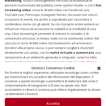
marketing
, ossia il coinvolgimento nel ruolo di testimonial di
persone riconosciute dal pubblico come opinion leader, e con il
live
streaming video
, ossia le dirette video con Facebook Live,
YouTube Live, Periscope, Instagram Stories, da usare non solo in
occasione di eventi, ma anche e soprattutto per raccontare e
condividere storie con gli utenti. Se con il proprio endorsement un
influencer riesce ad accrescere la visibilità e la credibilità di una
onp, il live streaming le permette di entrare in contatto, e di
comunicare emozioni, in tempo reale con la community online. Nel
caso poi in cui le dirette video non bastassero ad avvicinare i
donatori alla propria causa, si può sempre scegliere di portarli
direttamente sul campo, con la
realtà virtuale o aumentata
, una
simulazione di un ambiente generata a computer, come ha fatto
Amnesty International UK con la campagna
Virtual reality Aleppo
.
Gestisci Consenso Cookie
Come direbbe Mark Renton, il protagonista di
Trainspotting 2
(
it
–
Per fornire le migliori esperienze, utilizziamo tecnologie come i cookie
en
), nel 2017 «scegli Facebook, Twitter, Instagram». Con una –
per memorizzare e/o accedere alle informazioni del dispositivo. Il
fondamentale – differenza: usali per fare in modo che a qualcuno,
consenso a queste tecnologie ci permetterà di elaborare dati come il
in qualche luogo, importi davvero della tua onp.
comportamento di navigazione o ID unici su questo sito. Non
acconsentire o ritirare il consenso può influire negativamente su alcune
caratteristiche e funzioni.
Fonti
firespring
Accetta
nptechforgood