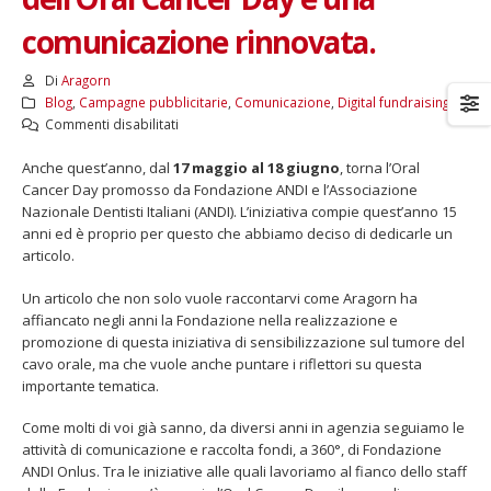
comunicazione rinnovata.
Di
Aragorn
Blog
,
Campagne pubblicitarie
,
Comunicazione
,
Digital fundraising
su
Commenti disabilitati
Fino al 29 marzo 2026 – Anziani
13 dicembre 2024 – In vendit
Al
malati e fragili, VIDAS lancia
carnet per le Prove Aperte
Anche quest’anno, dal
17 maggio al 18 giugno
fianco
, torna l’Oral
una campagna per rafforzare
della Filarmonica della Sca
Cancer Day promosso da Fondazione ANDI e l’Associazione
di
l’assistenza domiciliare
Dicembre 14, 2024
Nazionale Dentisti Italiani (ANDI). L’iniziativa compie quest’anno 15
Fondazione
 17, 2026
anni ed è proprio per questo che abbiamo deciso di dedicarle un
ANDI
5 ottobre 2026 – “Jannacci… 
articolo.
per
dintorni” per festeggiare i 1
il
anni di Fondazione TOG
Un articolo che non solo vuole raccontarvi come Aragorn ha
15°
Giugno 15, 2026
affiancato negli anni la Fondazione nella realizzazione e
anniversario
promozione di questa iniziativa di sensibilizzazione sul tumore del
dell’Oral
18 e 19 dicembre 2026 – Dop
cavo orale, ma che vuole anche puntare i riflettori su questa
Cancer
gospel benefico per sosten
importante tematica.
Day
Opera Cardinal Ferrari
e
Giugno 15, 2026
Come molti di voi già sanno, da diversi anni in agenzia seguiamo le
una
attività di comunicazione e raccolta fondi, a 360°, di Fondazione
comunicazione
ANDI Onlus. Tra le iniziative alle quali lavoriamo al fianco dello staff
rinnovata.