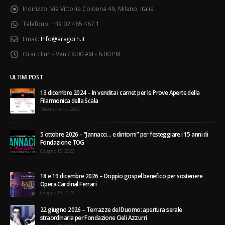
Indirizzo:
Via Vittoria Colonna 49, Milano, Italia
Telefono:
+39 02 465 467 1
Email:
Info@aragorn.it
Orari:
Lun - Ven / 9:00 AM - 6:00 PM
ULTIMI POST
13 dicembre 2024 – In vendita i carnet per le Prove Aperte della
Filarmonica della Scala
Dicembre 14, 2024
5 ottobre 2026 – “Jannacci… e dintorni” per festeggiare i 15 anni di
Fondazione TOG
Giugno 15, 2026
18 e 19 dicembre 2026 – Doppio gospel benefico per sostenere
Opera Cardinal Ferrari
Giugno 15, 2026
22 giugno 2026 – Terrazze del Duomo: apertura serale
straordinaria per Fondazione Cieli Azzurri