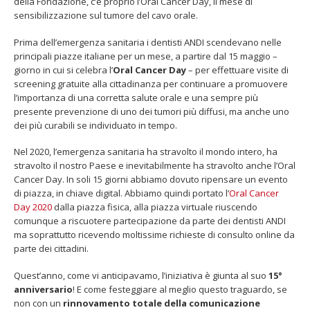
della Fondazione, c’è proprio l’Oral Cancer Day, il mese di
sensibilizzazione sul tumore del cavo orale.
Prima dell’emergenza sanitaria i dentisti ANDI scendevano nelle
principali piazze italiane per un mese, a partire dal 15 maggio –
giorno in cui si celebra l’
Oral Cancer Day
– per effettuare visite di
screening gratuite alla cittadinanza per continuare a promuovere
l’importanza di una corretta salute orale e una sempre più
presente prevenzione di uno dei tumori più diffusi, ma anche uno
dei più curabili se individuato in tempo.
Nel 2020, l’emergenza sanitaria ha stravolto il mondo intero, ha
stravolto il nostro Paese e inevitabilmente ha stravolto anche l’Oral
Cancer Day. In soli 15 giorni abbiamo dovuto ripensare un evento
di piazza, in chiave digital. Abbiamo quindi portato l’
Oral Cancer
Day 2020
dalla piazza fisica, alla piazza virtuale riuscendo
comunque a riscuotere partecipazione da parte dei dentisti ANDI
ma soprattutto ricevendo moltissime richieste di consulto online da
parte dei cittadini.
Quest’anno, come vi anticipavamo, l’iniziativa è giunta al suo
15°
anniversario
! E come festeggiare al meglio questo traguardo, se
non con un
rinnovamento totale della comunicazione