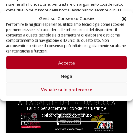
insieme alla Fondazione, per trattare un argomento così delicato,
come quello del tumore della bocca, avvicinando sempre di più i
cittadini alla tematica. Per questo nuovo capitolo della storia
Gestisci Consenso Cookie
dell’Oral Cancer Day,
abbiamo attivato le menti creative e
Per fornire le migliori esperienze, utilizziamo tecnologie come i cookie
strategiche dei nostri consulenti
interni del digital, della
per memorizzare e/o accedere alle informazioni del dispositivo. Il
comunicazione e della grafica e dei nostri
partner esterni.
consenso a queste tecnologie ci permetterà di elaborare dati come il
comportamento di navigazione o ID unici su questo sito. Non
Guest star? Mr Piccolino e Lady Wanda, i personaggi di
Jacopo
acconsentire o ritirare il consenso può influire negativamente su alcune
caratteristiche e funzioni.
Tealdi
– l’artista simbolo dell’
arte fatta con il cuore e con le
mani
– protagonisti del nuovo spot e della nuova creatività
Accetta
dell’Oral Cancer Day, che diventano così i
personaggi simbolo
della
nuova comunicazione
.
Nega
Visualizza le preferenze
Fai clic per accettare i cookie marketing e
abilitare questo contenuto