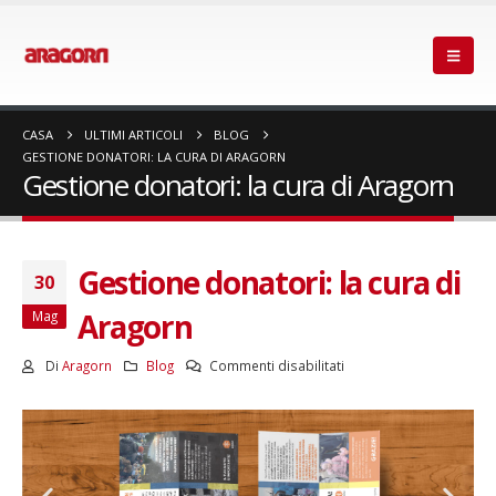
CASA
ULTIMI ARTICOLI
BLOG
GESTIONE DONATORI: LA CURA DI ARAGORN
Gestione donatori: la cura di Aragorn
Gestione donatori: la cura di
30
Aragorn
Mag
Di
Aragorn
Blog
Commenti disabilitati