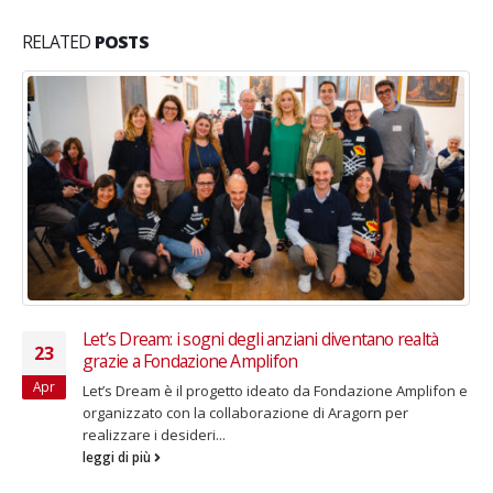
RELATED
POSTS
Alert Bando Bando Cariplo “Per il libro e la lettura”
12
Ti segnaliamo il bando “Per il libro e la lettura”,
Ott
un'iniziativa di Fondazione Cariplo in scadenza il 16
dicembre. Il Bando ha...
leggi di più