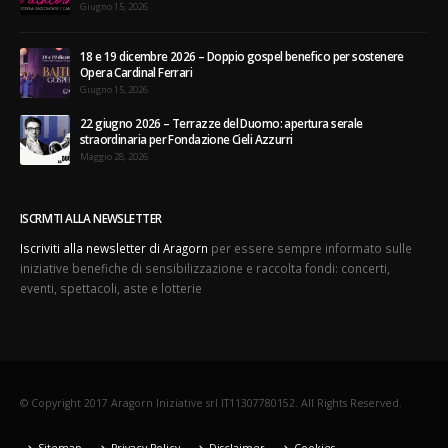
18 e 19 dicembre 2026 – Doppio gospel benefico per sostenere
Opera Cardinal Ferrari
Giugno 15, 2026
22 giugno 2026 – Terrazze del Duomo: apertura serale
straordinaria per Fondazione Cieli Azzurri
Maggio 28, 2026
ISCRIVITI ALLA NEWSLETTER
Iscriviti alla newsletter di Aragorn
per essere sempre informato sulle
iniziative benefiche di sensibilizzazione e raccolta fondi: concerti,
eventi, spettacoli, aste e lotterie
© Copyright 2017 Aragorn Iniziative srl IT11307780152. All Rights Reserved.
Sitemap
Privacy Policy
Disclaimer
Cookies