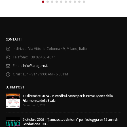
CONTATTI
Indirizzo:
Via Vittoria Colonna 49, Milano, Italia
Telefono:
+39 02 465 467 1
Email:
Info@aragorn.it
Orari:
Lun - Ven / 9:00 AM - 6:00 PM
ULTIMI POST
13 dicembre 2024 – In vendita i carnet per le Prove Aperte della
Filarmonica della Scala
Dicembre 14, 2024
5 ottobre 2026 – “Jannacci… e dintorni” per festeggiare i 15 anni di
Fondazione TOG
Giugno 15, 2026