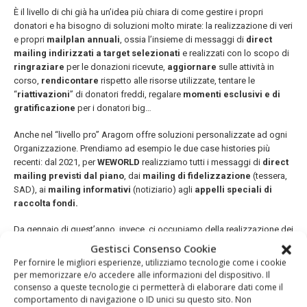
È il livello di chi già ha un’idea più chiara di come gestire i propri
donatori e ha bisogno di soluzioni molto mirate: la realizzazione di veri
e propri
mailplan annuali
, ossia l’insieme di messaggi di
direct
mailing
indirizzati a target selezionati
e realizzati con lo scopo di
ringraziare
per le donazioni ricevute,
aggiornare
sulle attività in
corso,
rendicontare
rispetto alle risorse utilizzate, tentare le
“
riattivazioni
” di donatori freddi, regalare
momenti esclusivi e di
gratificazione
per i donatori big…
Anche nel “livello pro” Aragorn offre soluzioni personalizzate ad ogni
Organizzazione. Prendiamo ad esempio le due case histories più
recenti: dal 2021, per
WEWORLD
realizziamo tutti i messaggi di
direct
mailing previsti dal piano
, dai
mailing di fidelizzazione
(tessera,
SAD), ai
mailing informativi
(notiziario) agli
appelli speciali di
raccolta fondi.
Da gennaio di quest’anno, invece, ci occupiamo della realizzazione dei
mailing relazionali
e dei
ringraziamenti e welcome annuali
di
Gestisci Consenso Cookie
CESVI.
A differenza degli appelli, per questa tipologia di mailing non
Per fornire le migliori esperienze, utilizziamo tecnologie come i cookie
c’è una richiesta specifica sul progetto. Il
focus è sul donatore e
per memorizzare e/o accedere alle informazioni del dispositivo. Il
sulla sua capacità di fare la differenza
nella vita dei bambini e dei
consenso a queste tecnologie ci permetterà di elaborare dati come il
soggetti più vulnerabili aiutati dall’organizzazione, sul rapporto
comportamento di navigazione o ID unici su questo sito. Non