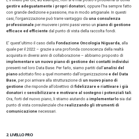
gestire adeguatamente i propri donatori
, oppure l’ha sempre fatto
con grande dedizione e passione, ma in modo artigianale. In questi
casi, l’organizzazione può trarre vantaggio da
una consulenza
professionale
per muovere i primi passi verso un
piano di gestione
efficace ed efficiente
dal punto di vista della raccolta fondi.
Fino al 29 marzo 2026 – Anziani
13 dicembre 2024 – In vendit
E’ quest’ultimo il caso della
Fondazione Oncologia Niguarda
, alla
malati e fragili, VIDAS lancia
carnet per le Prove Aperte
quale per il 2022 – grazie a una profonda conoscenza della realtà
una campagna per rafforzare
della Filarmonica della Sca
l’assistenza domiciliare
acquisita in diversi anni di collaborazione – abbiamo proposto di
Dicembre 14, 2024
 17, 2026
implementare un nuovo piano di gestione dei contatti individui
presenti nel loro Data Base. Per farlo, siamo partiti dall’
analisi del
5 ottobre 2026 – “Jannacci… 
piano
adottato fino a quel momento dall’organizzazione
e del Data
dintorni” per festeggiare i 1
Base
, per poi arrivare alla strutturazione di
un nuovo piano di
anni di Fondazione TOG
gestione
che risponde all’obiettivo di
fidelizzare e riattivare i già
Giugno 15, 2026
donatori
e
sensibilizzare e motivare al sostegno i potenziali tali
.
Ora, forti del nuovo piano, li stiamo aiutando a
implementarlo
sia dal
18 e 19 dicembre 2026 – Dop
punto di vista consulenziale che
realizzando gli strumenti di
gospel benefico per sosten
comunicazione
necessari.
Opera Cardinal Ferrari
Giugno 15, 2026
2. LIVELLO PRO