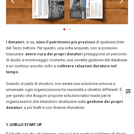
I donatori
, si sa,
sono
il patrimonio
più prezioso
di qualsiasi Ente
del Terzo Settore. Per questo, una volta acquisiti, non si possono
trascurare:
avere cura dei propri donatori
presuppone un percorso
di studio e monitoraggio costante, una corretta gestione del database
e un continuo ascolto volto a
coltivare relazioni durature nel
tempo.
Quando si parla di donatori, non esiste una soluzione univoca e
universale: ogni organizzazione ha necessità e obiettivi differenti. È
per questo che Aragorn propone soluzioni tailor-made per le
organizzazioni che intendono strutturarsi sulla
gestione dei propri
donatori
, a più livelli e con diverse sfumature:
1. LIVELLO START UP
È il livello per chi, ad esempio, non si è mai posto il problema di dover