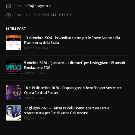
Telefono:
+39 02 465 467 1
Email:
Info@aragorn.it
Orari:
Lun - Ven / 9:00 AM - 6:00 PM
ULTIMI POST
13 dicembre 2024 – In vendita i carnet per le Prove Aperte della
Filarmonica della Scala
Dicembre 14, 2024
5 ottobre 2026 – “Jannacci… e dintorni” per festeggiare i 15 anni di
Fondazione TOG
Giugno 15, 2026
18 e 19 dicembre 2026 – Doppio gospel benefico per sostenere
Opera Cardinal Ferrari
Giugno 15, 2026
22 giugno 2026 – Terrazze del Duomo: apertura serale
straordinaria per Fondazione Cieli Azzurri
Maggio 28, 2026