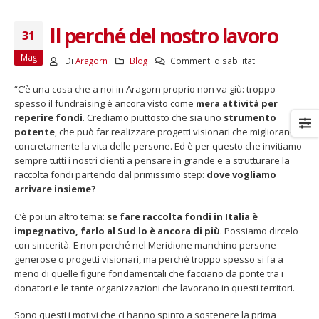
Il perché del nostro lavoro
31
Mag
su
Di
Aragorn
Blog
Commenti disabilitati
Il
“C’è una cosa che a noi in Aragorn proprio non va giù: troppo
perché
spesso il fundraising è ancora visto come
mera attività per
del
reperire fondi
. Crediamo piuttosto che sia uno
strumento
nostro
potente
, che può far realizzare progetti visionari che migliorano
lavoro
concretamente la vita delle persone. Ed è per questo che invitiamo
sempre tutti i nostri clienti a pensare in grande e a strutturare la
raccolta fondi partendo dal primissimo step:
dove vogliamo
arrivare insieme?
C’è poi un altro tema:
se fare raccolta fondi in Italia è
impegnativo, farlo al Sud lo è ancora di più
. Possiamo dircelo
con sincerità. E non perché nel Meridione manchino persone
generose o progetti visionari, ma perché troppo spesso si fa a
meno di quelle figure fondamentali che facciano da ponte tra i
donatori e le tante organizzazioni che lavorano in questi territori.
Sono questi i motivi che ci hanno spinto a sostenere la prima