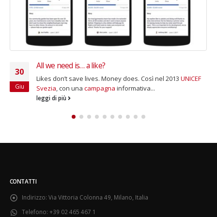
Gestione donatori: la cura di Aragorn
30
Precedente Successivo I donatori, si sa, sono il patrimonio
Mag
più prezioso di qualsiasi Ente del Terzo Settore. Per
questo, una volta acquisiti,...
leggi di più
CONTATTI
Indirizzo:
Via Vittoria Colonna 49, Milano, Italia