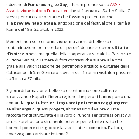
edizione di
Fundraising to Say
, il forum promosso da
ASSIF –
Associazione Italiana Fundraiser
, che si è tenuto al Sud in Sicilia. Gli
stessi per cui era importante che fossimo presenti anche
alla
preview napoletana
, anticipazione del festival che si terrà a
Roma dal 19 al 22 ottobre 2023.
Fino al 29 marzo 2026 – Anziani
13 dicembre 2024 – In vendit
Momenti non solo di formazione, ma anche di bellezza e
malati e fragili, VIDAS lancia
carnet per le Prove Aperte
contaminazione per ricordarci il perché del nostro lavoro.
Storie
una campagna per rafforzare
della Filarmonica della Sca
d’ispirazione
come quella della cooperativa sociale La Paranza e
l’assistenza domiciliare
Dicembre 14, 2024
di Rione Sanità, quartiere di forti contrasti che si apre alla città
 17, 2026
grazie alla valorizzazione del patrimonio artistico e culturale delle
5 ottobre 2026 – “Jannacci… 
Catacombe di San Gennaro, dove in soli 15 anni i visitatori passano
dintorni” per festeggiare i 1
da 5 mila a 87 mila.
anni di Fondazione TOG
Giugno 15, 2026
2 giorni di formazione, bellezza e contaminazione culturale,
valorizzando Napoli e l’intera regione che però ci hanno posto una
18 e 19 dicembre 2026 – Dop
domanda:
quali ulteriori traguardi potremmo raggiungere
gospel benefico per sosten
se all’energia di questi progetti, abbinassimo il valore di una
Opera Cardinal Ferrari
raccolta fondi strutturata e il lavoro di fundraiser professionisti? Di
Giugno 15, 2026
sicuro sarebbe uno strumento potente per le tante realtà che
hanno il potere di migliorare la vita di intere comunità. E allora,
dove vogliamo arrivare insieme?”