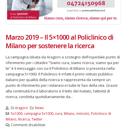
Marzo 2019 – Il 5×1000 al Policlinico di
Milano per sostenere la ricerca
La campagna ideata da Aragorn a sostegno dell’ospedale punto di
riferimento per i cittadini “Siamo cura, siamo ricerca, siamo qui per
te” è il messaggio con cui il Policlinico di Milano si presenta nella
campagna 5×1000. Il Policlinico è infatti il primo istituto pubblico
italiano per qualità della ricerca e rappresenta da sempre un
punto di riferimento per i milanesi in tutte le fasi della vita. Grazie
alla continuità tra il laboratorio e il letto del malato, l’attività di
ricerca, condotta quotidianamente da...
Di
Aragorn
News
5x1000
,
campagna 5x1000
,
cura
,
Milano
,
minisito
,
Policlinico di
Milano
,
Ricerca
,
Twitter
Commenti disabilitati