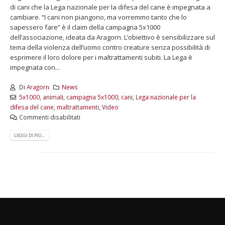
di cani che la Lega nazionale per la difesa del cane è impegnata a
cambiare. “I cani non piangono, ma vorremmo tanto che lo
sapessero fare” è il claim della campagna 5x1000
dell’associazione, ideata da Aragorn. L’obiettivo è sensibilizzare sul
tema della violenza dell’uomo contro creature senza possibilità di
esprimere il loro dolore per i maltrattamenti subiti. La Lega è
impegnata con...
Di
Aragorn
News
5x1000
,
animali
,
campagna 5x1000
,
cani
,
Lega nazionale per la
difesa del cane
,
maltrattamenti
,
Video
Commenti disabilitati
LEGGI DI PIÙ...