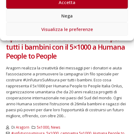
Accetta
Nega
Visualizza le preferenze
Aprile 2019 – #UnFuturoSuMisura per
tutti i bambini con il 5×1000 a Humana
People to People
Aragorn realizza la creatività dei messaggi per i donatori e aiuta
l’associazione a promuovere la campagna Un filo speciale per
costruire #UnFuturoSuMisura per tutti i bambini. Ecco cosa
rappresenta il 5x1000 per Humana People to People Italia Onlus,
organizzazione umanitaria che da 20 anni realizza progetti di
cooperazione internazionale nei paesi del Sud del mondo. Ogni
anno Humana sostiene l’istruzione di 26mila bambini e ragazzi dei
paesi più poveri per dare loro l’opportunità di costruirsi un futuro
migliore, offrendo, con oltre 200...
Di
Aragorn
5x1000
,
News
#unfuturosumisura
,
5x1000
,
campagna 5x1000
,
Humana People to