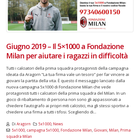
Fino al 29 marzo 2026 – Anziani
13 dicembre 2024 – In vendit
Giugno 2019 – Il 5×1000 a Fondazione
malati e fragili, VIDAS lancia
carnet per le Prove Aperte
una campagna per rafforzare
della Filarmonica della Sca
Milan per aiutare i ragazzi in difficoltà
l’assistenza domiciliare
Dicembre 14, 2024
 17, 2026
Tutti i calciatori della prima squadra protagonisti della campagna
5 ottobre 2026 – “Jannacci… 
ideata da Aragorn “La tua firma vale un tesoro” per far vincere ai
dintorni” per festeggiare i 1
giovani la partita della vita. È questo il messaggio lanciato dalla
anni di Fondazione TOG
nuova campagna 5x1000 di Fondazione Milan che vede
Giugno 15, 2026
protagonisti tutti i calciatori della prima squadra del Milan. In un
gioco di ribaltamento di persona non sono gli appassionati a
18 e 19 dicembre 2026 – Dop
chiedere l’autografo ai propri miti calcistici, ma gli stessi sportivi a
gospel benefico per sosten
chiedere una firma a tutti i tifosi. Scegliendo di...
Opera Cardinal Ferrari
Giugno 15, 2026
Di
Aragorn
5x1000
,
News
5x1000
,
campagna 5x1000
,
Fondazione Milan
,
Giovani
,
Milan
,
Prima
squadra Milan