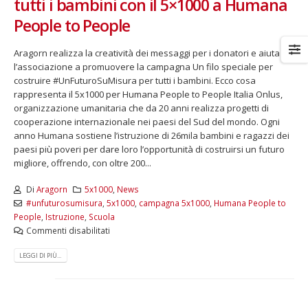
tutti i bambini con il 5×1000 a Humana
People to People
Aragorn realizza la creatività dei messaggi per i donatori e aiuta
l’associazione a promuovere la campagna Un filo speciale per
costruire #UnFuturoSuMisura per tutti i bambini. Ecco cosa
rappresenta il 5x1000 per Humana People to People Italia Onlus,
organizzazione umanitaria che da 20 anni realizza progetti di
cooperazione internazionale nei paesi del Sud del mondo. Ogni
anno Humana sostiene l’istruzione di 26mila bambini e ragazzi dei
paesi più poveri per dare loro l’opportunità di costruirsi un futuro
migliore, offrendo, con oltre 200...
Di
Aragorn
5x1000
,
News
#unfuturosumisura
,
5x1000
,
campagna 5x1000
,
Humana People to
People
,
Istruzione
,
Scuola
Commenti disabilitati
LEGGI DI PIÙ...