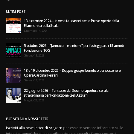
ULTIMI POST
13 dicembre 2024 – In vendita i carnet per le Prove Aperte della
Filarmonica della Scala
Dicembre 14, 2024
5 ottobre 2026 – “Jannacci… e dintorni” per festeggiare i 15 anni di
Fondazione TOG
Giugno 15, 2026
18 e 19 dicembre 2026 – Doppio gospel benefico per sostenere
Opera Cardinal Ferrari
Giugno 15, 2026
22 giugno 2026 – Terrazze del Duomo: apertura serale
straordinaria per Fondazione Cieli Azzurri
Maggio 28, 2026
ISCRIVITI ALLA NEWSLETTER
Iscriviti alla newsletter di Aragorn
per essere sempre informato sulle
iniziative benefiche di sensibilizzazione e raccolta fondi: concerti,