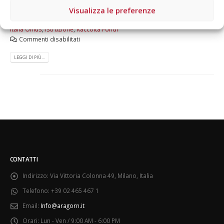
Visualizza le preferenze
Di
Aragorn
News
#unfuturosumisura
,
5x1000
,
Bambini
,
HUMANA People to People
Italia Onlus
,
Istruzione
,
Raccolta Fondi
Commenti disabilitati
LEGGI DI PIÙ...
CONTATTI
Indirizzo:
Via Vittoria Colonna 49, Milano, Italia
Telefono:
+39 02 465 467 1
Email:
Info@aragorn.it
Orari:
Lun - Ven / 9:00 AM - 6:00 PM