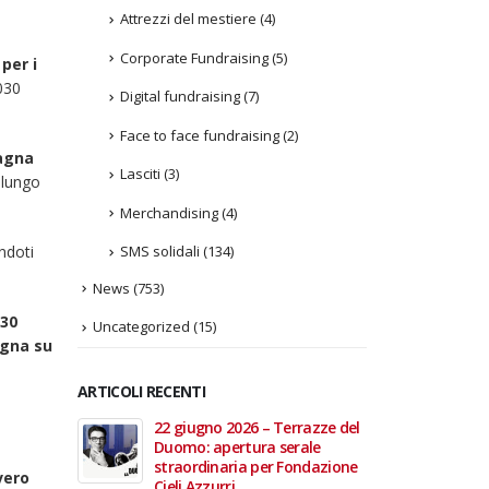
Attrezzi del mestiere
(4)
Corporate Fundraising
(5)
per i
030
Digital fundraising
(7)
Face to face fundraising
(2)
agna
Lasciti
(3)
-lungo
Merchandising
(4)
SMS solidali
(134)
ndoti
News
(753)
 30
Uncategorized
(15)
agna su
ARTICOLI RECENTI
In vendita i
22 giugno 2026 – Terrazze del
Fino a
 Aperte
Duomo: apertura serale
Anzian
lla Scala
straordinaria per Fondazione
lanci
vero
Cieli Azzurri
raffor