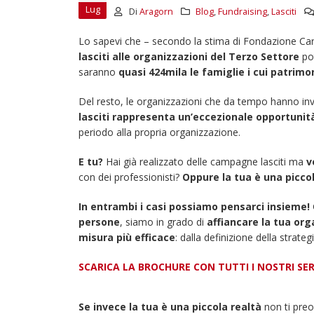
Lug
Di
Aragorn
Blog
,
Fundraising
,
Lasciti
Lo sapevi che – secondo la stima di Fondazione Car
lasciti alle organizzazioni del Terzo Settore
po
saranno
quasi 424mila le famiglie i cui patrim
Del resto, le organizzazioni che da tempo hanno inv
lasciti rappresenta
un’eccezionale opportunità
periodo alla propria organizzazione.
E tu?
Hai già realizzato delle campagne lasciti ma
v
con dei professionisti?
Oppure la tua è una picc
In entrambi i casi possiamo pensarci insieme!
persone
, siamo in grado di
affiancare la tua or
misura più efficace
: dalla definizione della strate
SCARICA LA BROCHURE CON TUTTI I NOSTRI SER
22 giugno 2026 – Terrazze del
Duomo: apertura serale
straordinaria per Fondazione
Se invece la tua è una piccola realtà
non ti pre
Cieli Azzurri