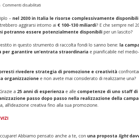
su
Commenti disabilitati
Sai
iplo –
nel 2030 in Italia le risorse complessivamente disponibili 
quanto
trebbero aggirarsi intorno ai
€ 100-130 miliardi
? E che sempre nel 2
vale
oni potranno essere potenzialmente disponibili
per un lascito?
il
mercato
estito in questo strumento di raccolta fondi lo sanno bene:
la camp
dei
 per garantire un’entrata straordinaria
e pianificabile nel medio
lasciti
in
Italia?
orresti rivedere strategia di promozione e creatività
confronta
ola organizzazione
e non avete mai considerato di realizzarne una?
Grazie a
25 anni di esperienza
e alle
competenze di uno staff di
ganizzazione passo dopo passo
nella realizzazione della camp
gia, all’ideazione creativa fino alla sua promozione.
VIZI
Fino al 29 marzo 2026 –
13 dicembre 2024 – 
Anziani malati e fragili, VIDAS
carnet per le Prove
lancia una campagna per
della Filarmonica de
occupare! Abbiamo pensato anche a te, con
una proposta
light
dav
rafforzare l’assistenza
Dicembre 14, 2024