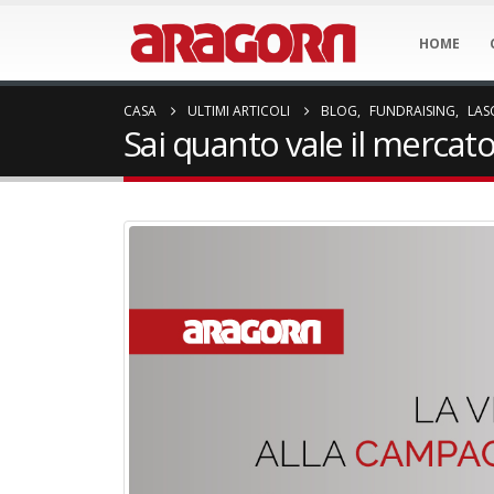
HOME
CASA
ULTIMI ARTICOLI
BLOG
,
FUNDRAISING
,
LASC
Sai quanto vale il mercato d