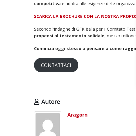
competitiva
e adatta alle esigenze delle organizzaz
d
Maggio 28, 2026
M
SCARICA LA BROCHURE CON LA NOSTRA PROPO
3 giugno 2026 – Al Teatro
Fraschini di Pavia il concerto
Secondo l’indagine di GFK Italia per il Comitato Tes
inaugurale di UniON –
propensi al testamento solidale
, mezzo milione 
Orchestra Nazionale
Universitaria
Maggio 13, 2026
Comincia oggi stesso a pensare a come raggiun
Un evento di Natale per
CONTATTACI
Aragorn
Aprile 1, 2026
Autore
Aragorn