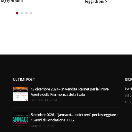
leggi di più
leggi di più
ULTIMI POST
ISC
Iscr
13 dicembre 2024 – In vendita i carnet per le Prove
Aperte della Filarmonica della Scala
info
Dicembre 14, 2024
racc
5 ottobre 2026 – “Jannacci… e dintorni” per festeggiare i
15 anni di Fondazione TOG
Giugno 15, 2026