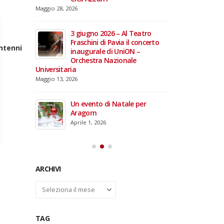
domiciliare
Maggio 28, 2026
Marzo 17, 2026
annacci… e
giare i 15
3 giugno 2026 – Al Teatro
e TOG
Fraschini di Pavia il concerto
antenni
inaugurale di UniON –
Orchestra Nazionale
Universitaria
26 –
Maggio 13, 2026
fico per
rdinal
Un evento di Natale per
Aragorn
Aprile 1, 2026
ARCHIVI
Archivi
TAG