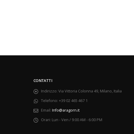
CONTATTI
Indirizzo:
Via Vittoria Colonna 49, Milano, Italia
Telefono:
+39 02 465 467 1
Email:
Info@aragorn.it
Orari:
Lun - Ven / 9:00 AM - 6:00 PM