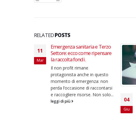
RELATED
POSTS
Emergenza sanitaria e Terzo
11
Settore: ecco come ripensare
la raccolta fondi.
Mar
Il non profit rimane
protagonista anche in questo
momento di emergenza: non
perda l’occasione di raccontarsi
e raccogliere risorse. Non solo...
voro è
04
leggi di più
Giu
quanto il
ire, alla Baia
goroso verso
va da colonna