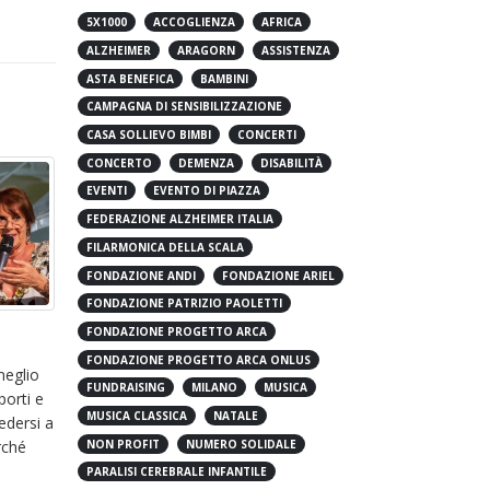
5X1000
ACCOGLIENZA
AFRICA
ALZHEIMER
ARAGORN
ASSISTENZA
ASTA BENEFICA
BAMBINI
CAMPAGNA DI SENSIBILIZZAZIONE
CASA SOLLIEVO BIMBI
CONCERTI
CONCERTO
DEMENZA
DISABILITÀ
Come
22
nel 
EVENTI
EVENTO DI PIAZZA
Set
FEDERAZIONE ALZHEIMER ITALIA
Quest
pubbl
FILARMONICA DELLA SCALA
risult
FONDAZIONE ANDI
FONDAZIONE ARIEL
del t
FONDAZIONE PATRIZIO PAOLETTI
finalm
FONDAZIONE PROGETTO ARCA
La Crazy Week 2025, accanto
leggi 
14
FONDAZIONE PROGETTO ARCA ONLUS
a iSemprevivi per parlare di
meglio
salute mentale
FUNDRAISING
MILANO
MUSICA
Mag
porti e
MUSICA CLASSICA
NATALE
La nuova edizione della Crazy
edersi a
Week, l’evento de iSemprevivi
NON PROFIT
NUMERO SOLIDALE
rché
dedicato alla salute mentale, è
PARALISI CEREBRALE INFANTILE