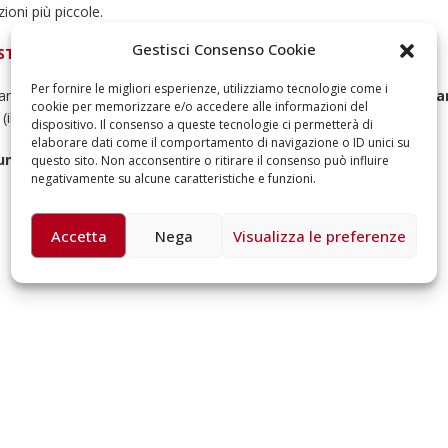
ioni più piccole.
omiciliare
arzo 17, 2026
5 ottobre 2026 – “J
Gestisci Consenso Cookie
STA LIGHT
dintorni” per festeg
anni di Fondazion
Per fornire le migliori esperienze, utilizziamo tecnologie come i
tamento Solidale, là fuori ci sono
3,3 milioni di Italiani ultra cinqu
Giugno 15, 2026
cookie per memorizzare e/o accedere alle informazioni del
(il 15%) in più rispetto al 2016.
dispositivo. Il consenso a queste tecnologie ci permetterà di
elaborare dati come il comportamento di navigazione o ID unici su
18 e 19 dicembre 20
gerli. Insieme a noi.
questo sito. Non acconsentire o ritirare il consenso può influire
Doppio gospel bene
negativamente su alcune caratteristiche e funzioni.
sostenere Opera Ca
Ferrari
Giugno 15, 2026
Accetta
Nega
Visualizza le preferenze