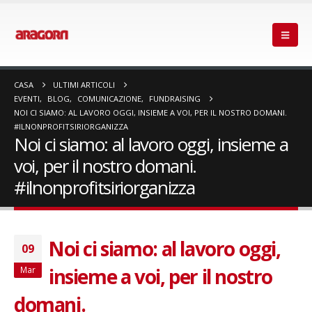
CASA
ULTIMI ARTICOLI
EVENTI
,
BLOG
,
COMUNICAZIONE
,
FUNDRAISING
NOI CI SIAMO: AL LAVORO OGGI, INSIEME A VOI, PER IL NOSTRO DOMANI.
#ILNONPROFITSIRIORGANIZZA
Noi ci siamo: al lavoro oggi, insieme a
voi, per il nostro domani.
#ilnonprofitsiriorganizza
Noi ci siamo: al lavoro oggi,
09
insieme a voi, per il nostro
Mar
domani.