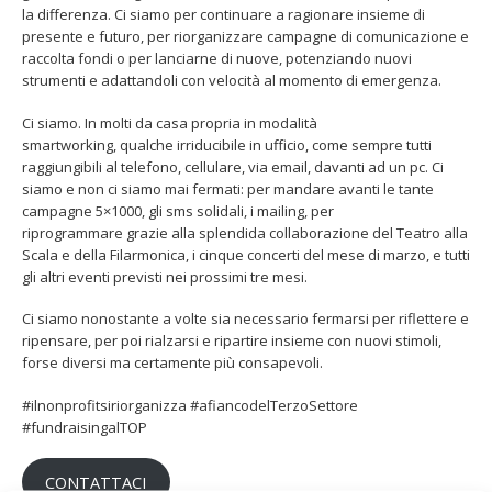
la differenza. Ci siamo per continuare a ragionare insieme di
presente e futuro, per riorganizzare campagne di comunicazione e
raccolta fondi o per lanciarne di nuove, potenziando nuovi
strumenti e adattandoli con velocità al momento di emergenza.
Ci siamo. In molti da casa propria in modalità
Fino al 29 marzo 2026 – Anziani
13 dicembre 2024 – In vendit
smartworking, qualche irriducibile in ufficio, come sempre tutti
malati e fragili, VIDAS lancia
carnet per le Prove Aperte
raggiungibili al telefono, cellulare, via email, davanti ad un pc. Ci
una campagna per rafforzare
della Filarmonica della Sca
siamo e non ci siamo mai fermati: per mandare avanti le tante
l’assistenza domiciliare
Dicembre 14, 2024
campagne 5×1000, gli sms solidali, i mailing, per
 17, 2026
riprogrammare grazie alla splendida collaborazione del Teatro alla
5 ottobre 2026 – “Jannacci… 
Scala e della Filarmonica, i cinque concerti del mese di marzo, e tutti
dintorni” per festeggiare i 1
gli altri eventi previsti nei prossimi tre mesi.
anni di Fondazione TOG
Giugno 15, 2026
Ci siamo nonostante a volte sia necessario fermarsi per riflettere e
ripensare, per poi rialzarsi e ripartire insieme con nuovi stimoli,
18 e 19 dicembre 2026 – Dop
forse diversi ma certamente più consapevoli.
gospel benefico per sosten
Opera Cardinal Ferrari
#ilnonprofitsiriorganizza #afiancodelTerzoSettore
Giugno 15, 2026
#fundraisingalTOP
CONTATTACI