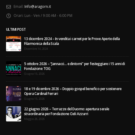
Email:
Info@aragorn.it
Orari:
Lun - Ven / 9:00 AM - 6:00 PM
ULTIMI POST
13 dicembre 2024 – In vendita i carnet per le Prove Aperte della
Filarmonica della Scala
Dicembre 14, 2024
5 ottobre 2026 – “Jannacci… e dintorni” per festeggiare i 15 anni di
Fondazione TOG
Giugno 15, 2026
18 e 19 dicembre 2026 – Doppio gospel benefico per sostenere
Opera Cardinal Ferrari
Giugno 15, 2026
22 giugno 2026 – Terrazze del Duomo: apertura serale
straordinaria per Fondazione Cieli Azzurri
Maggio 28, 2026