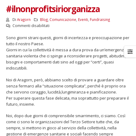
#ilnonprofitsiriorganizza
Di
Aragorn
Blog
,
Comunicazione
,
Eventi
,
Fundraising
su
Commenti disabilitati
Noi
Sono giorni strani questi, giorni di incertezza e preoccupazione per
ci
tutto il nostro Paese.
siamo:
Giorni in cui la collettività è messa a dura prova da un’emergenza
al
sanitaria violenta che ci spinge a riconsiderare progetti, abitudini,
lavoro
bisogni e comportamenti dati sino ad oggi per “certi”, quasi
oggi,
indiscutibili.
insieme
a
Noi di Aragorn, però, abbiamo scelto di provare a guardare oltre
voi,
senza fermarci alla “situazione complicata”, perché è proprio ora
per
che servono coraggio, lucidità,lungimiranza e pianificazione.
il
Per superare questa fase delicata, ma soprattutto per preparare il
nostro
futuro, insieme.
domani.
#ilnonprofitsiriorganizza
Noi, dopo due giorni di comprensibile smarrimento, ci siamo. Così
come ci sono le organizzazioni del Terzo Settore tutte che, da
sempre, si mettono in gioco al servizio della collettività, nella
gestione di emergenze sanitarie e sociali facendo sempre