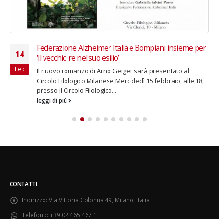
Federazione Alzheimer Italia e Bompiani insieme per
14
‘Il vecchio re nel suo esilio’
Feb
Il nuovo romanzo di Arno Geiger sarà presentato al
Circolo Filologico Milanese Mercoledì 15 febbraio, alle 18,
presso il Circolo Filologico...
leggi di più
CONTATTI
Indirizzo:
Via Vittoria Colonna 49, Milano, Italia
Telefono:
+39 02 465 467 1