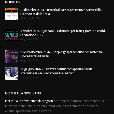
Orari:
Lun - Ven / 9:00 AM - 6:00 PM
ULTIMI POST
13 dicembre 2024 – In vendita i carnet per le Prove Aperte della
Filarmonica della Scala
Dicembre 14, 2024
5 ottobre 2026 – “Jannacci… e dintorni” per festeggiare i 15 anni di
Fondazione TOG
Giugno 15, 2026
18 e 19 dicembre 2026 – Doppio gospel benefico per sostenere
Opera Cardinal Ferrari
Giugno 15, 2026
22 giugno 2026 – Terrazze del Duomo: apertura serale
straordinaria per Fondazione Cieli Azzurri
Maggio 28, 2026
ISCRIVITI ALLA NEWSLETTER
Iscriviti alla newsletter di Aragorn
per essere sempre informato sulle