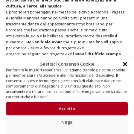
cultura, all’arte, alla musica
.
E proprio ieri pomeriggio, nel mezzo della tavola rotonda, i ragazzi
e Fiorella Mannoia hanno coinvolto tutti i presenti in una
trascinante danza dall’appassionante ritmo brasiliano, per
ricordare che l’educazione passa anche, e prima di tutto,
attraverso la gioia e la bellezza. Ricordato inoltre da Fiorella il
numero di
SMS solidale 45502
che si può inviare fino all’8 aprile
per donare 2 euro a favore di Progetto Axé.
Aragorn ha seguito per Progetto Axé l’attività di
ufficio stampa
durante tutti gli eventi organizzati nelle varie città italiane e le
Gestisci Consenso Cookie
attività di comunicazione per la campagna SMS
.
Per fornire le migliori esperienze, utilizziamo tecnologie come i cookie
per memorizzare e/o accedere alle informazioni del dispositivo. Il
consenso a queste tecnologie ci permetterà di elaborare dati come il
Informazioni
comportamento di navigazione o ID unici su questo sito. Non
acconsentire o ritirare il consenso può influire negativamente su alcune
Servizio del Tg3 Lombardia (Raitre, 2 aprile 2012)
:
clicca
caratteristiche e funzioni.
qui
Accetta
Nega