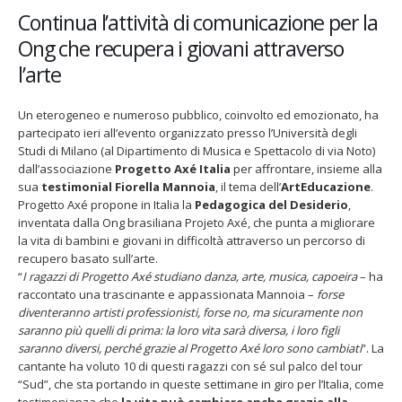
Continua l’attività di comunicazione per la
Axé
e
Ong che recupera i giovani attraverso
Fiorella
l’arte
Mannoia
raccontano
l’ArtEducazione
Un eterogeneo e numeroso pubblico, coinvolto ed emozionato, ha
Fino al 29 marzo 2026 – Anziani
13 dicembre 2024 – In vendit
a
partecipato ieri all’evento organizzato presso l’Università degli
malati e fragili, VIDAS lancia
carnet per le Prove Aperte
ritmo
una campagna per rafforzare
della Filarmonica della Sca
Studi di Milano (al Dipartimento di Musica e Spettacolo di via Noto)
l’assistenza domiciliare
di
Dicembre 14, 2024
dall’associazione
Progetto Axé Italia
per affrontare, insieme alla
 17, 2026
capoeira
sua
testimonial Fiorella Mannoia
, il tema dell’
ArtEducazione
.
Progetto Axé propone in Italia la
Pedagogica del Desiderio
,
5 ottobre 2026 – “Jannacci… 
dintorni” per festeggiare i 1
inventata dalla Ong brasiliana Projeto Axé, che punta a migliorare
anni di Fondazione TOG
la vita di bambini e giovani in difficoltà attraverso un percorso di
Giugno 15, 2026
recupero basato sull’arte.
“
I ragazzi di Progetto Axé studiano danza, arte, musica, capoeira
– ha
raccontato una trascinante e appassionata Mannoia –
forse
18 e 19 dicembre 2026 – Dop
gospel benefico per sosten
diventeranno artisti professionisti, forse no, ma sicuramente non
Opera Cardinal Ferrari
saranno più quelli di prima: la loro vita sarà diversa, i loro figli
Giugno 15, 2026
saranno diversi, perché grazie al Progetto Axé loro sono cambiati
”. La
cantante ha voluto 10 di questi ragazzi con sé sul palco del tour
“Sud”, che sta portando in queste settimane in giro per l’Italia, come
testimonianza che
la vita può cambiare anche grazie alla