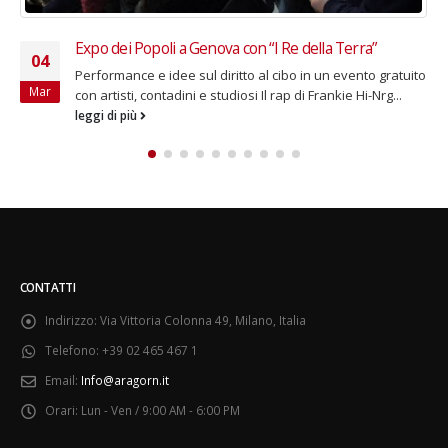
Marzo/ottobre 2015 – Filarmonica della Scala
15
Discovery al Teatro degli Arcimboldi
Dic
Apre la biglietteria per il ciclo di eventi speciali inseriti nel
calendario Expoincittà Cinque concerti straordinari, sotto
la guida di alcuni...
leggi di più
CONTATTI
Indirizzo:
Via Vittoria Colonna 49, Milano, Italia
Telefono:
+39 02 465 467 1
Email:
Info@aragorn.it