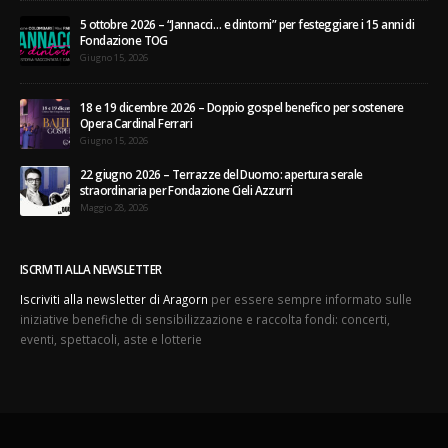
5 ottobre 2026 – “Jannacci… e dintorni” per festeggiare i 15 anni di
Fondazione TOG
Giugno 15, 2026
18 e 19 dicembre 2026 – Doppio gospel benefico per sostenere
Opera Cardinal Ferrari
Giugno 15, 2026
22 giugno 2026 – Terrazze del Duomo: apertura serale
straordinaria per Fondazione Cieli Azzurri
Maggio 28, 2026
ISCRIVITI ALLA NEWSLETTER
Iscriviti alla newsletter di Aragorn
per essere sempre informato sulle
iniziative benefiche di sensibilizzazione e raccolta fondi: concerti,
eventi, spettacoli, aste e lotterie
© Copyright 2017 Aragorn Iniziative srl IT11307780152. All Rights Reserved.