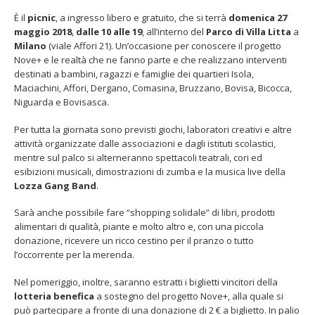
Nove+
È il
picnic
, a ingresso libero e gratuito, che si terrà
domenica 27
maggio 2018
,
dalle 10 alle 19
, all’interno del
Parco di Villa Litta
a
Milano
(viale Affori 21). Un’occasione per conoscere il progetto
Nove+ e le realtà che ne fanno parte e che realizzano interventi
destinati a bambini, ragazzi e famiglie dei quartieri Isola,
Maciachini, Affori, Dergano, Comasina, Bruzzano, Bovisa, Bicocca,
Fino al 29 marzo 2026 – Anziani
13 dicembre 2024 – In vendit
Niguarda e Bovisasca.
malati e fragili, VIDAS lancia
carnet per le Prove Aperte
una campagna per rafforzare
della Filarmonica della Sca
l’assistenza domiciliare
Per tutta la giornata sono previsti giochi, laboratori creativi e altre
Dicembre 14, 2024
 17, 2026
attività organizzate dalle associazioni e dagli istituti scolastici,
mentre sul palco si alterneranno spettacoli teatrali, cori ed
5 ottobre 2026 – “Jannacci… 
esibizioni musicali, dimostrazioni di zumba e la musica live della
dintorni” per festeggiare i 1
anni di Fondazione TOG
Lozza Gang Band
.
Giugno 15, 2026
Sarà anche possibile fare “shopping solidale” di libri, prodotti
alimentari di qualità, piante e molto altro e, con una piccola
18 e 19 dicembre 2026 – Dop
donazione, ricevere un ricco cestino per il pranzo o tutto
gospel benefico per sosten
Opera Cardinal Ferrari
l’occorrente per la merenda.
Giugno 15, 2026
Nel pomeriggio, inoltre, saranno estratti i biglietti vincitori della
lotteria benefica
a sostegno del progetto Nove+, alla quale si
può partecipare a fronte di una donazione di 2 € a biglietto. In palio