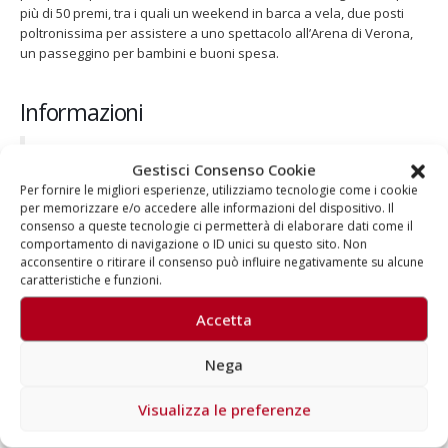
più di 50 premi, tra i quali un weekend in barca a vela, due posti
poltronissima per assistere a uno spettacolo all’Arena di Verona,
un passeggino per bambini e buoni spesa.
Informazioni
Aragorn
: 02 46546742
Gestisci Consenso Cookie
Misson Bambini
:
clicca qui
Per fornire le migliori esperienze, utilizziamo tecnologie come i cookie
Nove+
: clicca qui
per memorizzare e/o accedere alle informazioni del dispositivo. Il
consenso a queste tecnologie ci permetterà di elaborare dati come il
comportamento di navigazione o ID unici su questo sito. Non
acconsentire o ritirare il consenso può influire negativamente su alcune
caratteristiche e funzioni.
Accetta
Autore
Nega
Aragorn
Visualizza le preferenze