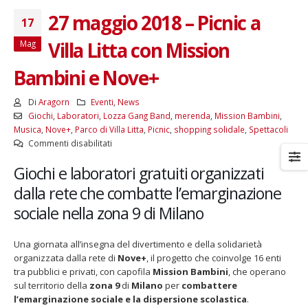
27 maggio 2018 – Picnic a
17
Villa Litta con Mission
Mag
Bambini e Nove+
Di
Aragorn
Eventi
,
News
Giochi
,
Laboratori
,
Lozza Gang Band
,
merenda
,
Mission Bambini
,
Musica
,
Nove+
,
Parco di Villa Litta
,
Picnic
,
shopping solidale
,
Spettacoli
su
Commenti disabilitati
27
Giochi e laboratori gratuiti organizzati
maggio
2018
dalla rete che combatte l’emarginazione
–
sociale nella zona 9 di Milano
Picnic
a
Villa
Una giornata all’insegna del divertimento e della solidarietà
Litta
organizzata dalla rete di
Nove+
, il progetto che coinvolge 16 enti
con
tra pubblici e privati, con capofila
Mission Bambini
, che operano
Mission
sul territorio della
zona 9
di
Milano
per
combattere
Bambini
l’emarginazione sociale e la dispersione scolastica
.
e