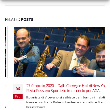
RELATED
POSTS
27 febbraio 2020 – Dalla Carnegie Hall di New York a
06
Pavia: Rossano Sportiello in concerto per AGAL
Feb
Il pianista di Vigevano si esibisce per i bambini malati di
tumore con Frank Roberscheuten al clarinetto e Martin
Breinschmid...