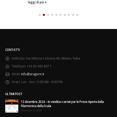
leggi di più
CONTATTI
Indirizzo:
Via Vittoria Colonna 49, Milano, Italia
Telefono:
+39 02 465 467 1
Email:
Info@aragorn.it
Orari:
Lun - Ven / 9:00 AM - 6:00 PM
ULTIMI POST
13 dicembre 2024 – In vendita i carnet per le Prove Aperte della
Filarmonica della Scala
Dicembre 14, 2024