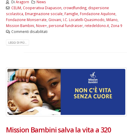
Di
Aragorn
News
CELIM
,
Cooperativa Diapason
,
crowdfunding
,
dispersione
scolastica
,
Emarginazione sociale
,
Famiglie
,
Fondazione Aquilone
,
Fondazione Monserrate
,
Giovani
,
I.C. Locatelli-Quasimodo
,
Milano
,
Mission Bambini
,
Nove+
,
personal fundraiser
,
retedeldono.it
,
Zona 9
Commenti disabilitati
LEGGI DI PIÙ...
Mission Bambini salva la vita a 320