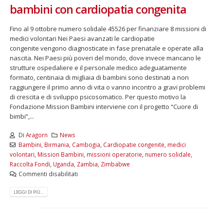
bambini con cardiopatia congenita
Fino al 9 ottobre numero solidale 45526 per finanziare 8 missioni di
medici volontari Nei Paesi avanzati le cardiopatie
congenite vengono diagnosticate in fase prenatale e operate alla
nascita. Nei Paesi più poveri del mondo, dove invece mancano le
strutture ospedaliere e il personale medico adeguatamente
formato, centinaia di migliaia di bambini sono destinati a non
raggiungere il primo anno di vita o vanno incontro a gravi problemi
di crescita e di sviluppo psicosomatico. Per questo motivo la
Fondazione Mission Bambini interviene con il progetto “Cuore di
bimbi”,...
Di
Aragorn
News
Bambini
,
Birmania
,
Cambogia
,
Cardiopatie congenite
,
medici
volontari
,
Mission Bambini
,
missioni operatorie
,
numero solidale
,
Raccolta Fondi
,
Uganda
,
Zambia
,
Zimbabwe
Commenti disabilitati
LEGGI DI PIÙ...