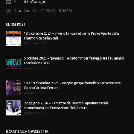
Email:
Info@aragorn.it
Orari:
Lun - Ven / 9:00 AM - 6:00 PM
ULTIMI POST
13 dicembre 2024 – In vendita i carnet per le Prove Aperte della
Filarmonica della Scala
Dicembre 14, 2024
5 ottobre 2026 – “Jannacci… e dintorni” per festeggiare i 15 anni di
Fondazione TOG
Giugno 15, 2026
18 e 19 dicembre 2026 – Doppio gospel benefico per sostenere
Opera Cardinal Ferrari
Giugno 15, 2026
22 giugno 2026 – Terrazze del Duomo: apertura serale
straordinaria per Fondazione Cieli Azzurri
Maggio 28, 2026
ISCRIVITI ALLA NEWSLETTER