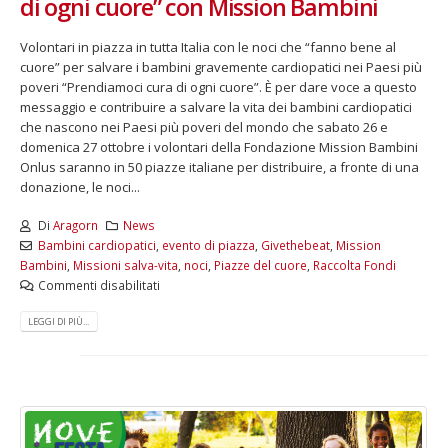
di ogni cuore” con Mission Bambini
Volontari in piazza in tutta Italia con le noci che “fanno bene al
cuore” per salvare i bambini gravemente cardiopatici nei Paesi più
poveri “Prendiamoci cura di ogni cuore”. È per dare voce a questo
messaggio e contribuire a salvare la vita dei bambini cardiopatici
che nascono nei Paesi più poveri del mondo che sabato 26 e
domenica 27 ottobre i volontari della Fondazione Mission Bambini
Onlus saranno in 50 piazze italiane per distribuire, a fronte di una
donazione, le noci...
Di
Aragorn
News
Bambini cardiopatici
,
evento di piazza
,
Givethebeat
,
Mission
Bambini
,
Missioni salva-vita
,
noci
,
Piazze del cuore
,
Raccolta Fondi
Commenti disabilitati
LEGGI DI PIÙ...