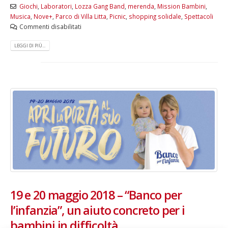
Giochi
,
Laboratori
,
Lozza Gang Band
,
merenda
,
Mission Bambini
,
Musica
,
Nove+
,
Parco di Villa Litta
,
Picnic
,
shopping solidale
,
Spettacoli
Commenti disabilitati
LEGGI DI PIÙ...
19 e 20 maggio 2018 – “Banco per
l’infanzia”, un aiuto concreto per i
bambini in difficoltà