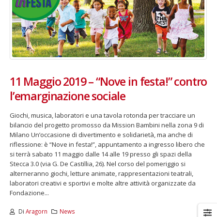
Fino al 29 marzo 2026 – Anziani
13 dicembre 2024 – In vendit
malati e fragili, VIDAS lancia
carnet per le Prove Aperte
11 Maggio 2019 – “Nove in festa!” contro
una campagna per rafforzare
della Filarmonica della Sca
l’assistenza domiciliare
Dicembre 14, 2024
l’emarginazione sociale
 17, 2026
5 ottobre 2026 – “Jannacci… 
Giochi, musica, laboratori e una tavola rotonda per tracciare un
dintorni” per festeggiare i 1
bilancio del progetto promosso da Mission Bambini nella zona 9 di
anni di Fondazione TOG
Milano Un’occasione di divertimento e solidarietà, ma anche di
Giugno 15, 2026
riflessione: è “Nove in festa!”, appuntamento a ingresso libero che
si terrà sabato 11 maggio dalle 14 alle 19 presso gli spazi della
18 e 19 dicembre 2026 – Dop
Stecca 3.0 (via G. De Castillia, 26). Nel corso del pomeriggio si
gospel benefico per sosten
alterneranno giochi, letture animate, rappresentazioni teatrali,
Opera Cardinal Ferrari
laboratori creativi e sportivi e molte altre attività organizzate da
Giugno 15, 2026
Fondazione...
Di
Aragorn
News