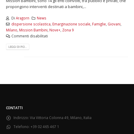
Mission Bambini, sono 14 gli enti coinvolti, tra pubblici e privati, che
propongono interventi destinati a bambini,...
Di
Aragorn
News
dispersione scolastica
,
Emarginazione sociale
,
Famiglie
,
Giovani
,
Milano
,
Mission Bambini
,
Nove+
,
Zona 9
Commenti disabilitati
LEGGI DI PIÙ...
CONTATTI
Indirizzo:
Via Vittoria Colonna 49, Milano, Italia
Telefono:
+39 02 465 467 1