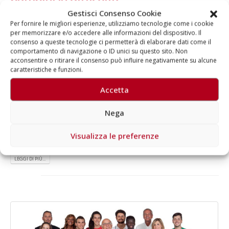
Gestisci Consenso Cookie
Iniziativa promossa in tutta Italia da Mission Bambini per donare
Per fornire le migliori esperienze, utilizziamo tecnologie come i cookie
prodotti di prima necessità Sabato 19 e domenica 20 maggio si
per memorizzare e/o accedere alle informazioni del dispositivo. Il
svolgerà in tutta Italia la quinta edizione di “Banco per l’infanzia”,
consenso a queste tecnologie ci permetterà di elaborare dati come il
iniziativa promossa da Mission Bambini che permette di donare
comportamento di navigazione o ID unici su questo sito. Non
prodotti di prima necessità come pannolini, biberon o tutine. In
acconsentire o ritirare il consenso può influire negativamente su alcune
questi due giorni, i beni acquistati nei punti vendita Prénatal e
caratteristiche e funzioni.
Bimbostore si potranno consegnare ai volontari della fondazione
Accetta
presenti in negozio e saranno poi distribuiti a oltre 150 enti...
Di
Aragorn
News
Nega
Banco per l'infanzia
,
Bimbostore
,
Ellen Hidding
,
fattiGrande
,
Mission Bambini
,
Prénatal
,
prodotti di prima necessità
Visualizza le preferenze
Commenti disabilitati
LEGGI DI PIÙ...