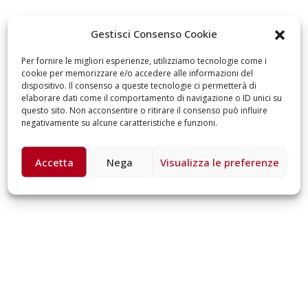
omiciliare
arzo 17, 2026
5 ottobre 2026 – “J
Gestisci Consenso Cookie
dintorni” per festeg
anni di Fondazion
Per fornire le migliori esperienze, utilizziamo tecnologie come i
Giugno 15, 2026
cookie per memorizzare e/o accedere alle informazioni del
dispositivo. Il consenso a queste tecnologie ci permetterà di
elaborare dati come il comportamento di navigazione o ID unici su
18 e 19 dicembre 20
questo sito. Non acconsentire o ritirare il consenso può influire
Doppio gospel bene
negativamente su alcune caratteristiche e funzioni.
sostenere Opera Ca
Ferrari
Giugno 15, 2026
Accetta
Nega
Visualizza le preferenze