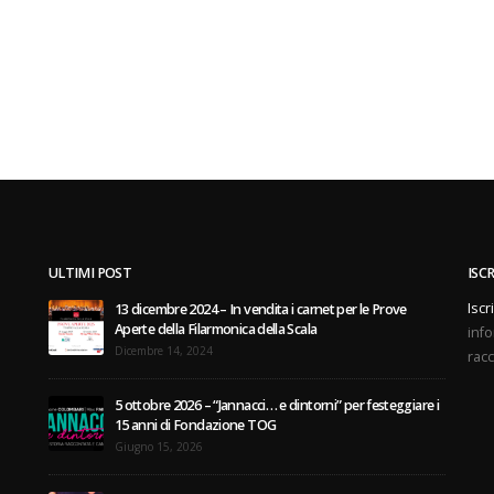
ULTIMI POST
ISC
Iscr
13 dicembre 2024 – In vendita i carnet per le Prove
Aperte della Filarmonica della Scala
info
Dicembre 14, 2024
racc
5 ottobre 2026 – “Jannacci… e dintorni” per festeggiare i
15 anni di Fondazione TOG
Giugno 15, 2026