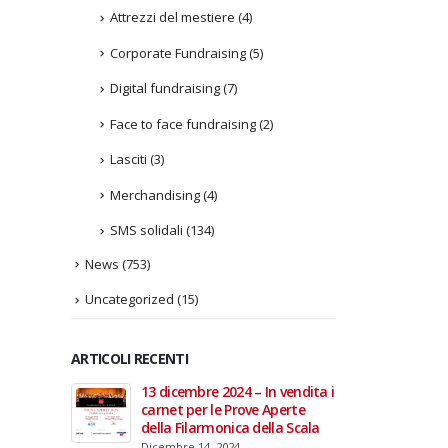
Attrezzi del mestiere
(4)
Corporate Fundraising
(5)
Digital fundraising
(7)
Face to face fundraising
(2)
Lasciti
(3)
Merchandising
(4)
SMS solidali
(134)
News
(753)
Uncategorized
(15)
ARTICOLI RECENTI
In vendita i
22 giugno 2026 – Terrazze del
Fino a
 Aperte
Duomo: apertura serale
Anzian
lla Scala
straordinaria per Fondazione
lanci
Cieli Azzurri
raffor