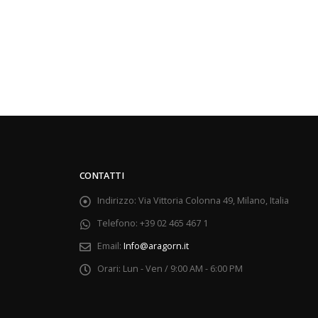
CONTATTI
Indirizzo:
Via Vittoria Colonna 49, Milano, Italia
Telefono:
+39 02 465 467 1
Email:
Info@aragorn.it
Orari:
Lun - Ven / 9:00 AM - 6:00 PM