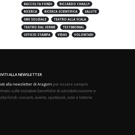
PREVENZIONE
PROVE APERTE
RACCOLTA FONDI
RICCARDO CHAILLY
RICERCA
RICERCA SCIENTIFICA
SALUTE
SMS SOLIDALE
TEATRO ALLA SCALA
TEATRO DAL VERME
TESTIMONIAL
UFFICIO STAMPA
VIDAS
VOLONTARI
RIVITI ALLA NEWSLETTER
iviti alla newsletter di Aragorn
per essere sempre
rmato sulle iniziative benefiche di sensibilizzazione e
olta fondi: concerti, eventi, spettacoli, aste e lotterie