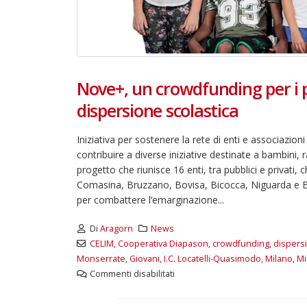
Nove+, un crowdfunding per i p
dispersione scolastica
Iniziativa per sostenere la rete di enti e associazi
contribuire a diverse iniziative destinate a bambini
progetto che riunisce 16 enti, tra pubblici e privati,
Comasina, Bruzzano, Bovisa, Bicocca, Niguarda e Bov
per combattere l’emarginazione...
Di
Aragorn
News
CELIM
,
Cooperativa Diapason
,
crowdfunding
,
dispersi
Monserrate
,
Giovani
,
I.C. Locatelli-Quasimodo
,
Milano
,
Mi
Commenti disabilitati