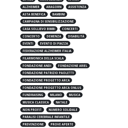
5X1000
ACCOGLIENZA
AFRICA
ALZHEIMER
ARAGORN
ASSISTENZA
ASTA BENEFICA
BAMBINI
CAMPAGNA DI SENSIBILIZZAZIONE
CASA SOLLIEVO BIMBI
CONCERTI
CONCERTO
DEMENZA
DISABILITÀ
EVENTI
EVENTO DI PIAZZA
FEDERAZIONE ALZHEIMER ITALIA
FILARMONICA DELLA SCALA
FONDAZIONE ANDI
FONDAZIONE ARIEL
FONDAZIONE PATRIZIO PAOLETTI
FONDAZIONE PROGETTO ARCA
FONDAZIONE PROGETTO ARCA ONLUS
FUNDRAISING
MILANO
MUSICA
MUSICA CLASSICA
NATALE
NON PROFIT
NUMERO SOLIDALE
PARALISI CEREBRALE INFANTILE