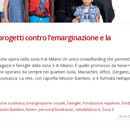
rogetti contro l’emarginazione e la
oni che opera nella zona 9 di Milano Un unico crowdfunding che permett
, ragazzi e famiglie della zona 9 di Milano. È quello promosso da Nove+
 che operano da sempre nei quartieri Isola, Maciachini, Affori, Dergano,
isasca. La rete, con capofila Mission Bambini, si è formata nell’apr
one scolastica
,
Emarginazione sociale
,
Famiglie
,
Fondazione Aquilone
,
Fond
ssion Bambini
,
Nove+
,
personal fundraiser
,
retedeldono.it
,
Zona 9
LEGGI DI