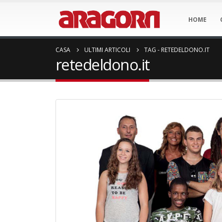
HOME
CASA
ULTIMI ARTICOLI
TAG -
RETEDELDONO.IT
retedeldono.it