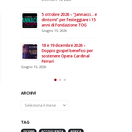
domiciliare
Maggio 28, 2026
Marzo 17, 2026
annacci… e
giare i 15
3 giugno 2026 – Al Teatro
e TOG
Fraschini di Pavia il concerto
inaugurale di UniON –
Orchestra Nazionale
Universitaria
26 –
Maggio 13, 2026
fico per
rdinal
Un evento di Natale per
Aragorn
Aprile 1, 2026
ARCHIVI
Archivi
TAG