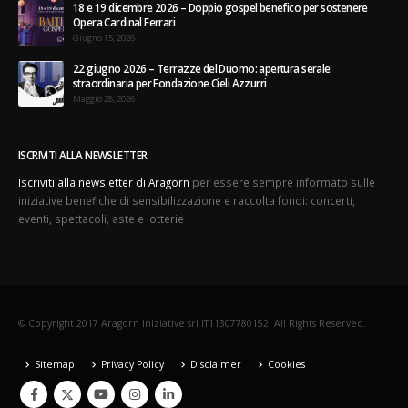
18 e 19 dicembre 2026 – Doppio gospel benefico per sostenere
Opera Cardinal Ferrari
Giugno 15, 2026
22 giugno 2026 – Terrazze del Duomo: apertura serale
straordinaria per Fondazione Cieli Azzurri
Maggio 28, 2026
ISCRIVITI ALLA NEWSLETTER
Iscriviti alla newsletter di Aragorn
per essere sempre informato sulle
iniziative benefiche di sensibilizzazione e raccolta fondi: concerti,
eventi, spettacoli, aste e lotterie
© Copyright 2017 Aragorn Iniziative srl IT11307780152. All Rights Reserved.
Sitemap
Privacy Policy
Disclaimer
Cookies