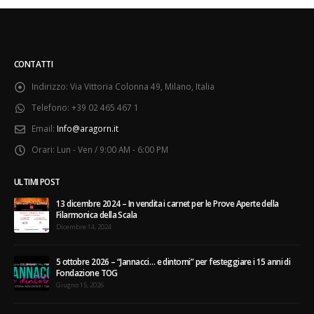
CONTATTI
Indirizzo:
Via Vittoria Colonna 49, Milano, Italia
Telefono:
+39 02 465 467 1
Email:
Info@aragorn.it
Orari:
Lun - Ven / 9:00 AM - 6:00 PM
ULTIMI POST
13 dicembre 2024 – In vendita i carnet per le Prove Aperte della
Filarmonica della Scala
Dicembre 14, 2024
5 ottobre 2026 – “Jannacci… e dintorni” per festeggiare i 15 anni di
Fondazione TOG
Giugno 15, 2026