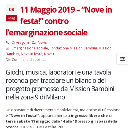
11 Maggio 2019 – “Nove in
08
festa!” contro
Mag
l’emarginazione sociale
Di
Aragorn
News
Emarginazione sociale
,
Fondazione Mission Bambini
,
Mission
Bambini
,
Nove in festa
,
Nove+
su
Commenti disabilitati
11
Giochi, musica, laboratori e una tavola
Maggio
2019
rotonda per tracciare un bilancio del
–
progetto promosso da Mission Bambini
“Nove
in
nella zona 9 di Milano
festa!”
contro
Un’occasione di divertimento e solidarietà, ma anche di riflessione:
l’emarginazione
è
“Nove in festa!”
, appuntamento a
ingresso libero che si
sociale
terrà sabato 11 maggio
dalle
14
alle
19
presso
gli spazi della
Stecca 3.0
(via G. De Castillia, 26).