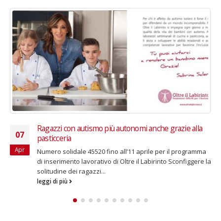
 alla
23 marzo 2020 – Al Teatro alla Scala un concerto p
11
180 anni dell’Istituto dei Ciechi di Milano
Dic
ogramma
Ivan Fischer dirige la Budapest Festival Orchestra in 
iggere la
serata benefica a favore dei bambini ciechi e ipovede
di Milano Si...
leggi di più