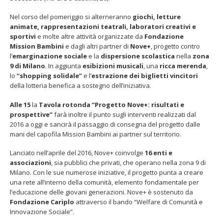
Nel corso del pomeriggio si alterneranno
giochi, letture
animate, rappresentazioni teatrali, laboratori creativi e
sportivi
e molte altre attività organizzate da
Fondazione
Mission Bambini
e dagli altri partner di
Nove+
, progetto contro
l’
emarginazione sociale
e la
dispersione scolastica
nella
zona
zze del
Fino al 29 marzo 2026 – Anziani
13 dicembre 20
9 di Milano
. In aggiunta
esibizioni musicali
, una
ricca merenda
,
e
malati e fragili, VIDAS lancia
carnet per le
lo
“shopping solidale”
e l’
estrazione dei biglietti vincitori
dazione
una campagna per rafforzare
della Filarmon
della lotteria benefica a sostegno dell’iniziativa.
l’assistenza domiciliare
Dicembre 14, 2
Marzo 17, 2026
Alle 15
la
Tavola rotonda “Progetto Nove+: risultati e
5 ottobre 2026
prospettive”
farà inoltre il punto sugli interventi realizzati dal
ro
dintorni” per 
2016 a oggi e sancirà il passaggio di consegna del progetto dalle
ncerto
anni di Fond
mani del capofila Mission Bambini ai partner sul territorio.
Giugno 15, 202
Lanciato nell’aprile del 2016, Nove+ coinvolge
16 enti e
18 e 19 dicem
associazioni
, sia pubblici che privati, che operano nella zona 9 di
gospel benefi
Milano. Con le sue numerose iniziative, il progetto punta a creare
Opera Cardina
una rete all’interno della comunità, elemento fondamentale per
r
Giugno 15, 202
l’educazione delle giovani generazioni. Nove+ è sostenuto da
Fondazione Cariplo
attraverso il bando “Welfare di Comunità e
Innovazione Sociale”.