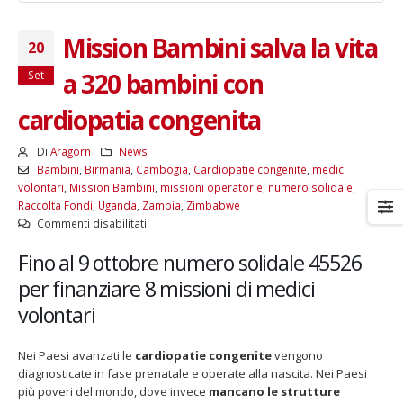
Mission Bambini salva la vita
20
a 320 bambini con
Set
cardiopatia congenita
Di
Aragorn
News
Bambini
,
Birmania
,
Cambogia
,
Cardiopatie congenite
,
medici
volontari
,
Mission Bambini
,
missioni operatorie
,
numero solidale
,
Raccolta Fondi
,
Uganda
,
Zambia
,
Zimbabwe
su
Commenti disabilitati
Mission
Fino al 9 ottobre numero solidale 45526
Bambini
salva
per finanziare 8 missioni di medici
la
volontari
vita
a
320
Nei Paesi avanzati le
cardiopatie congenite
vengono
bambini
diagnosticate in fase prenatale e operate alla nascita. Nei Paesi
con
più poveri del mondo, dove invece
mancano le strutture
cardiopatia