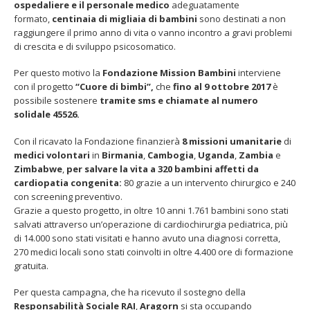
ospedaliere e il personale medico
adeguatamente
congenita
formato,
centinaia di migliaia di bambini
sono destinati a non
raggiungere il primo anno di vita o vanno incontro a gravi problemi
di crescita e di sviluppo psicosomatico.
Per questo motivo la
Fondazione Mission Bambini
interviene
con il progetto
“Cuore di bimbi”,
che
fino al 9 ottobre 2017
è
Fino al 29 marzo 2026 – Anziani
13 dicembre 2024 – In vendit
possibile sostenere
tramite sms e chiamate al numero
malati e fragili, VIDAS lancia
carnet per le Prove Aperte
una campagna per rafforzare
della Filarmonica della Sca
solidale 45526.
l’assistenza domiciliare
Dicembre 14, 2024
 17, 2026
Con il ricavato la Fondazione finanzierà
8 missioni umanitarie
di
medici volontari
in
Birmania
,
Cambogia
,
Uganda
,
Zambia
e
5 ottobre 2026 – “Jannacci… 
Zimbabwe
,
per salvare la vita a 320 bambini affetti da
dintorni” per festeggiare i 1
anni di Fondazione TOG
cardiopatia congenita:
80 grazie a un intervento chirurgico e 240
Giugno 15, 2026
con screening preventivo.
Grazie a questo progetto, in oltre 10 anni 1.761 bambini sono stati
salvati attraverso un’operazione di cardiochirurgia pediatrica, più
18 e 19 dicembre 2026 – Dop
di 14.000 sono stati visitati e hanno avuto una diagnosi corretta,
gospel benefico per sosten
Opera Cardinal Ferrari
270 medici locali sono stati coinvolti in oltre 4.400 ore di formazione
Giugno 15, 2026
gratuita.
Per questa campagna, che ha ricevuto il sostegno della
Responsabilità Sociale RAI
,
Aragorn
si sta occupando