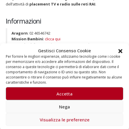
dell’attività di
placement TV e radio sulle reti RAI
.
Informazioni
Aragorn
: 02 46546742
Mission Bambini
:
clicca qui
Donazioni
: fino 9 ottobre 2017 si possono donare 2 euro per
Gestisci Consenso Cookie
ogni SMS inviato al numero solidale 45526 da cellulare
personale Wind Tre, TIM, Vodafone, PosteMobile, Coop Voce
Per fornire le migliori esperienze, utilizziamo tecnologie come i cookie
per memorizzare e/o accedere alle informazioni del dispositivo. Il
e Tiscali. Il valore della donazione è di 5 euro per ciascuna
consenso a queste tecnologie ci permetterà di elaborare dati come il
chiamata da rete fissa Vodafone, TWT, Convergenze e
comportamento di navigazione o ID unici su questo sito. Non
PosteMobile e di 2 o 5 euro per ciascuna chiamata da rete
acconsentire o ritirare il consenso può influire negativamente su alcune
fissa TIM, Wind Tre, Fastweb e Tiscali.
caratteristiche e funzioni.
Accetta
Nega
Autore
Visualizza le preferenze