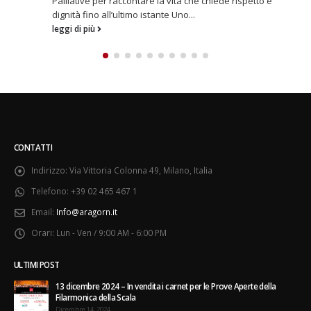
Al Conservatorio di Milano evento a ingresso libero con
Feb
prenotazione In occasione del 60esimo anniversario della
morte di don Gnocchi, la...
leggi di più
CONTATTI
Indirizzo:
Via Vittoria Colonna 49, Milano, Italia
Telefono:
+39 02 465 467 1
Email:
Info@aragorn.it
Orari:
Lun - Ven / 9:00 AM - 6:00 PM
ULTIMI POST
13 dicembre 2024 – In vendita i carnet per le Prove Aperte della