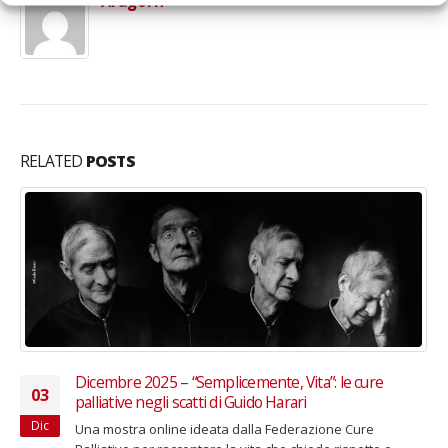
Aragorn
RELATED
POSTS
Alpini in concerto per il Beato don Gnocchi
22