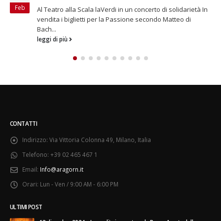
Dic
 In
Il primo giorno dell'anno è uno dei pochi tra i 365 in cui non
si trovano i quotidiani in edicola. Questo...
leggi di più
CONTATTI
Indirizzo:
Via Vittoria Colonna 49, Milano, Italia
Telefono:
+39 02 465 467 1
Email:
Info@aragorn.it
Orari:
Lun - Ven / 9:00 AM - 6:00 PM
ULTIMI POST
13 dicembre 2024 – In vendita i carnet per le Prove Aperte della