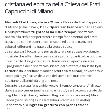
ha
cristiana ed ebraica nella Chiesa dei Frati
il
Cappuccini di Milano
suo
tempo”
a
Martedì 22 ottobre
, alle
ore 21
, nella Chiesa dei Frati Cappuccini
favore
di Milano (viale Piave 2)
OSF – Opera San Francesco per i Poveri
di
Onlus
promuove
“Ogni cosa ha il suo tempo”
, spettacolo
del
Fino al 29 marzo 2026 – Anziani
13 dicembre 2024 –
Opera
malati e fragili, VIDAS lancia
carnet per le Pro
aperto alla città per ripercorrere i tempi fondamentali della vita
one
una campagna per rafforzare
della Filarmonica
San
attraverso canti e suoni arabi, cristiani ed ebraici: tradizioni
l’assistenza domiciliare
Dicembre 14, 2024
Francesco
culturali differenti ma nate dalla stessa radice.
Marzo 17, 2026
per
La serata sarà l’occasione per assistere a un suggestivo viaggio
i
5 ottobre 2026 – “
musicale che affiancherà testi sacri e profani, canti colti e popolari
Poveri
dintorni” per fest
in un inedito dialogo tra culture, tradizioni ed epoche diverse.
to
anni di Fondazio
Onlus
Il programma dello spettacolo, ideato dal direttore e flautista
Eyal
Giugno 15, 2026
Lerner
e dallo scrittore milanese
Stefano Molinari
, rievocherà le
tappe più significative della vita dell’uomo con musiche che
18 e 19 dicembre 
spaziano dall’antichità ai giorni nostri.
gospel benefico p
Durante la serata l’ensemble vocale “Il tempo concertato”, diretto
Opera Cardinal Fe
dallo stesso Lerner (anche canto e flauto), sarà accompagnato da
Giugno 15, 2026
Luigi Maione (chitarra), Federico Bagnasco (contrabbasso), Marco
Fadda (percussioni) e Ghazi Makhoul (canto e liuto arabo).
Lo spettacolo, a
ingresso gratuito con prenotazione