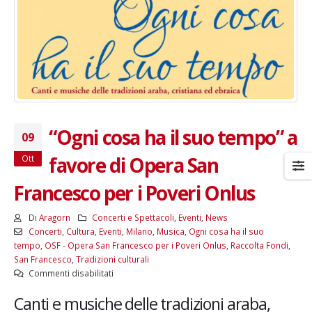
“Ogni cosa ha il suo tempo” a
09
favore di Opera San
Ott
Francesco per i Poveri Onlus
Di
Aragorn
Concerti e Spettacoli
,
Eventi
,
News
Concerti
,
Cultura
,
Eventi
,
Milano
,
Musica
,
Ogni cosa ha il suo
tempo
,
OSF - Opera San Francesco per i Poveri Onlus
,
Raccolta Fondi
,
San Francesco
,
Tradizioni culturali
su
Commenti disabilitati
“Ogni
Canti e musiche delle tradizioni araba,
cosa