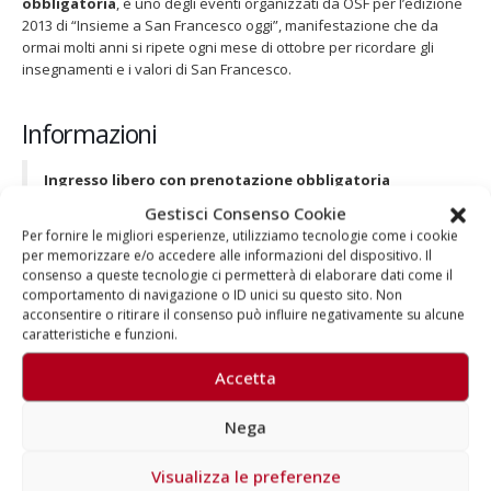
obbligatoria
, è uno degli eventi organizzati da OSF per l’edizione
2013 di “Insieme a San Francesco oggi”, manifestazione che da
ormai molti anni si ripete ogni mese di ottobre per ricordare gli
insegnamenti e i valori di San Francesco.
Informazioni
Ingresso libero con prenotazione obbligatoria
Prenotazioni
: 02 465467467 | lunedì-venerdì | orari 10.00-
Gestisci Consenso Cookie
13.00 / 14.00-17.00
Per fornire le migliori esperienze, utilizziamo tecnologie come i cookie
Ulteriori informazioni
:
biglietteria@aragorn.it
per memorizzare e/o accedere alle informazioni del dispositivo. Il
Fondazione Opera San Francesco per i Poveri
consenso a queste tecnologie ci permetterà di elaborare dati come il
Onlus
:
clicca qui
comportamento di navigazione o ID unici su questo sito. Non
acconsentire o ritirare il consenso può influire negativamente su alcune
caratteristiche e funzioni.
Accetta
Nega
Autore
Visualizza le preferenze
Aragorn