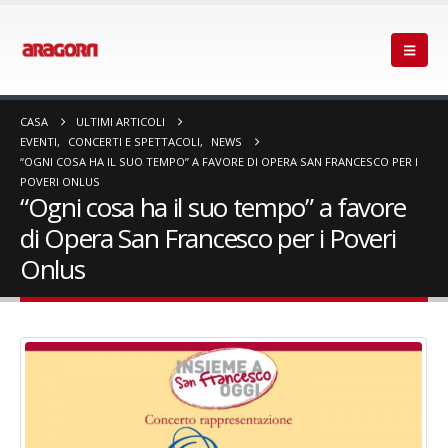
CASA
ULTIMI ARTICOLI
EVENTI
,
CONCERTI E SPETTACOLI
,
NEWS
“OGNI COSA HA IL SUO TEMPO” A FAVORE DI OPERA SAN FRANCESCO PER I
POVERI ONLUS
“Ogni cosa ha il suo tempo” a favore
di Opera San Francesco per i Poveri
Onlus