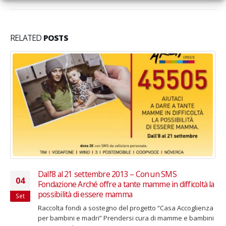
RELATED
POSTS
Giugno 2025 – Adolescenti in difficoltà: al via la raccolta
05
fondi di Omnes
Giu
L’obiettivo del Centro di psicoterapia sociale è offrire
percorsi terapeutici a ragazzi che stanno vivendo
momenti difficili Sono tanti oggi gli...