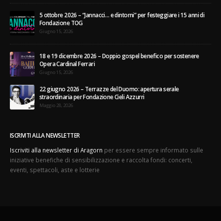
5 ottobre 2026 – “Jannacci… e dintorni” per festeggiare i 15 anni di
Fondazione TOG
Giugno 15, 2026
18 e 19 dicembre 2026 – Doppio gospel benefico per sostenere
Opera Cardinal Ferrari
Giugno 15, 2026
22 giugno 2026 – Terrazze del Duomo: apertura serale
straordinaria per Fondazione Cieli Azzurri
Maggio 28, 2026
ISCRIVITI ALLA NEWSLETTER
Iscriviti alla newsletter di Aragorn
per essere sempre informato sulle
iniziative benefiche di sensibilizzazione e raccolta fondi: concerti,
eventi, spettacoli, aste e lotterie
© Copyright 2017 Aragorn Iniziative srl IT11307780152. All Rights Reserved.