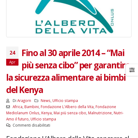
Fino al 30 aprile 2014 – “Mai
24
più senza cibo” per garantire
Apr
la sicurezza alimentare ai bimbi
del Kenya
Di
Aragorn
News
,
Ufficio stampa
Africa
,
Bambini
,
Fondazione L'Albero della Vita
,
Fondazione
Mediolanum Onlus
,
Kenya
,
Mai più senza cibo
,
Malnutrizione
,
Nutri-
Amo il futuro
,
Ufficio stampa
su
Commenti disabilitati
Fino
al