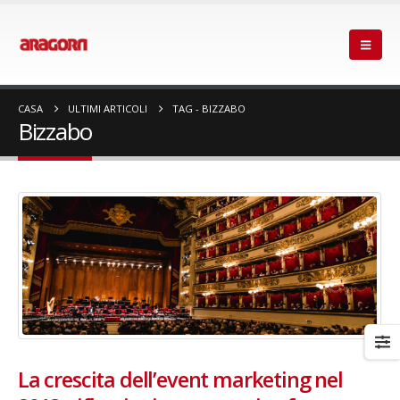
CASA
ULTIMI ARTICOLI
TAG -
BIZZABO
Bizzabo
La crescita dell’event marketing nel