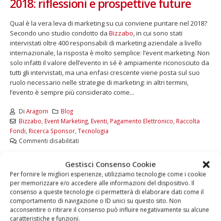
2018: riflessioni e prospettive future
Qual è la vera leva di marketing su cui conviene puntare nel 2018?
Secondo uno studio condotto da
Bizzabo
, in cui sono stati
intervistati oltre 400 responsabili di marketing aziendale a livello
internazionale, la risposta è molto semplice: l’event marketing. Non
solo infatti il valore dell’evento in sé è ampiamente riconosciuto da
tutti gli intervistati, ma una enfasi crescente viene posta sul suo
ruolo necessario nelle strategie di marketing: in altri termini,
l’evento è sempre più considerato come...
Di
Aragorn
Blog
Bizzabo
,
Event Marketing
,
Eventi
,
Pagamento Elettronico
,
Raccolta
Fondi
,
Ricerca Sponsor
,
Tecnologia
Commenti disabilitati
LEGGI DI PIÙ...
Gestisci Consenso Cookie
Per fornire le migliori esperienze, utilizziamo tecnologie come i cookie
per memorizzare e/o accedere alle informazioni del dispositivo. Il
consenso a queste tecnologie ci permetterà di elaborare dati come il
comportamento di navigazione o ID unici su questo sito. Non
acconsentire o ritirare il consenso può influire negativamente su alcune
caratteristiche e funzioni.