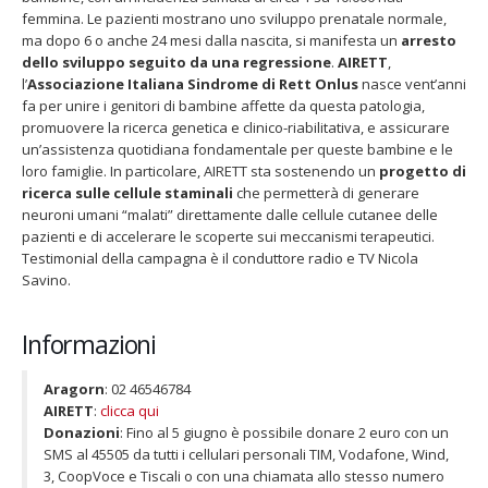
femmina. Le pazienti mostrano uno sviluppo prenatale normale,
per
ma dopo 6 o anche 24 mesi dalla nascita, si manifesta un
arresto
aiutare
dello sviluppo seguito da una regressione
.
AIRETT
,
le
l’
Associazione Italiana Sindrome di Rett Onlus
nasce vent’anni
bambine
fa per unire i genitori di bambine affette da questa patologia,
affette
promuovere la ricerca genetica e clinico-riabilitativa, e assicurare
dalla
Fino al 29 marzo 2026 – Anziani
13 dicembre 2024 – In vendit
un’assistenza quotidiana fondamentale per queste bambine e le
Sindrome
malati e fragili, VIDAS lancia
carnet per le Prove Aperte
loro famiglie. In particolare, AIRETT sta sostenendo un
progetto di
di
una campagna per rafforzare
della Filarmonica della Sca
ricerca sulle cellule staminali
che permetterà di generare
Rett
l’assistenza domiciliare
Dicembre 14, 2024
neuroni umani “malati” direttamente dalle cellule cutanee delle
 17, 2026
pazienti e di accelerare le scoperte sui meccanismi terapeutici.
5 ottobre 2026 – “Jannacci… 
Testimonial della campagna è il conduttore radio e TV Nicola
dintorni” per festeggiare i 1
Savino.
anni di Fondazione TOG
Giugno 15, 2026
Informazioni
18 e 19 dicembre 2026 – Dop
gospel benefico per sosten
Aragorn
: 02 46546784
Opera Cardinal Ferrari
AIRETT
:
clicca qui
Giugno 15, 2026
Donazioni
: Fino al 5 giugno è possibile donare 2 euro con un
SMS al 45505 da tutti i cellulari personali TIM, Vodafone, Wind,
3, CoopVoce e Tiscali o con una chiamata allo stesso numero