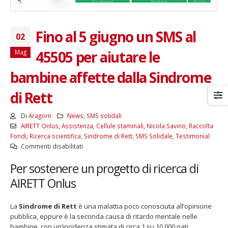
Fino al 5 giugno un SMS al
02
45505 per aiutare le
Mag
bambine affette dalla Sindrome
di Rett
Di
Aragorn
News
,
SMS solidali
AIRETT Onlus
,
Assistenza
,
Cellule staminali
,
Nicola Savino
,
Raccolta
Fondi
,
Ricerca scientifica
,
Sindrome di Rett
,
SMS Solidale
,
Testimonial
su
Commenti disabilitati
Fino
Per sostenere un progetto di ricerca di
al
5
AIRETT Onlus
giugno
un
La
Sindrome di Rett
è una malattia poco conosciuta all’opinione
SMS
pubblica, eppure è la seconda causa di ritardo mentale nelle
al
bambine, con un’incidenza stimata di circa 1 su 10.000 nati
45505