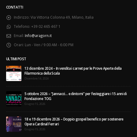
CONTATTI
Indirizzo:
Via Vittoria Colonna 49, Milano, Italia
Telefono:
+39 02 465 467 1
Email:
Info@aragorn.it
Orari:
Lun - Ven / 9:00 AM - 6:00 PM
ULTIMI POST
13 dicembre 2024 – In vendita i carnet per le Prove Aperte della
Filarmonica della Scala
Dicembre 14, 2024
5 ottobre 2026 – “Jannacci… e dintorni” per festeggiare i 15 anni di
Fondazione TOG
Giugno 15, 2026
18 e 19 dicembre 2026 – Doppio gospel benefico per sostenere
Opera Cardinal Ferrari
Giugno 15, 2026