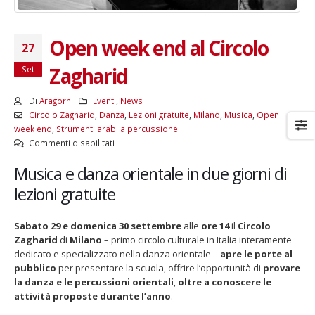
Open week end al Circolo
27
Zagharid
Set
Di
Aragorn
Eventi
,
News
Circolo Zagharid
,
Danza
,
Lezioni gratuite
,
Milano
,
Musica
,
Open
week end
,
Strumenti arabi a percussione
su
Commenti disabilitati
Open
Musica e danza orientale in due giorni di
week
end
lezioni gratuite
al
Circolo
Sabato 29 e domenica 30 settembre
alle
ore 14
il
Circolo
Zagharid
Zagharid
di
Milano
– primo circolo culturale in Italia interamente
dedicato e specializzato nella danza orientale –
apre le porte al
pubblico
per presentare la scuola, offrire l’opportunità di
provare
la danza e le percussioni orientali
,
oltre a conoscere le
attività proposte durante l’anno
.