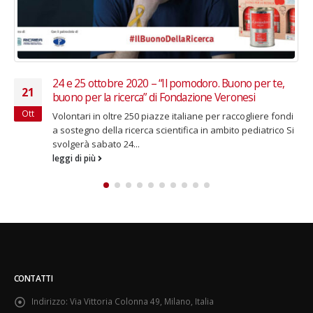
Al Bano in concerto per Progetto Itaca
13
Aprono le prenotazioni per l’evento benefico in
Lug
programma il 18 ottobre a Milano Una serata che unisce
un pezzo di storia...
leggi di più
CONTATTI
Indirizzo:
Via Vittoria Colonna 49, Milano, Italia
Telefono:
+39 02 465 467 1