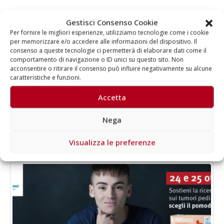
Gestisci Consenso Cookie
Per fornire le migliori esperienze, utilizziamo tecnologie come i cookie
per memorizzare e/o accedere alle informazioni del dispositivo. Il
Autore
consenso a queste tecnologie ci permetterà di elaborare dati come il
comportamento di navigazione o ID unici su questo sito. Non
Aragorn
acconsentire o ritirare il consenso può influire negativamente su alcune
caratteristiche e funzioni.
Accetta
Nega
Visualizza le preferenze
RELATED
POSTS