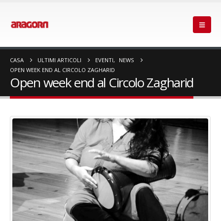
CASA
ULTIMI ARTICOLI
EVENTI
,
NEWS
OPEN WEEK END AL CIRCOLO ZAGHARID
Open week end al Circolo Zagharid