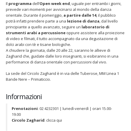
Il
programma
dell’
Open week end
, uguale per entrambi i giorni,
prevede vari momenti per avvicinarsi al mondo della danza
orientale. Durante il pomeriggio,
a partire dalle 14
, il pubblico
potrà infatti prendere parte a una
lezione di danza
, dal livello
principiante a quello avanzato, seguire un
laboratorio di
strumenti arabi a percussione
oppure assistere alla proiezione
Fino al 29 marzo 2026 – Anziani
13 dicembre 2024 – In vendit
di video e filmati, il tutto accompagnato da una degustazione di
malati e fragili, VIDAS lancia
carnet per le Prove Aperte
dolci arabi con tè e tisane biologiche.
una campagna per rafforzare
della Filarmonica della Sca
A chiudere la giornata, dalle 20 alle 22, saranno le allieve di
l’assistenza domiciliare
Dicembre 14, 2024
Zagharid che, guidate dalle loro insegnanti, si esibiranno in una
 17, 2026
performance di danza orientale con percussioni dal vivo.
5 ottobre 2026 – “Jannacci… 
dintorni” per festeggiare i 1
La sede del Circolo Zagharid è in via delle Tuberose, MM Linea 1
anni di Fondazione TOG
Bande Nere – Primaticcio.
Giugno 15, 2026
Informazioni
18 e 19 dicembre 2026 – Dop
gospel benefico per sosten
Opera Cardinal Ferrari
Prenotazioni
: 02 4232301 | lunedì-venerdì | orari 15.00-
Giugno 15, 2026
19.00
Circolo Zagharid
: clicca qui