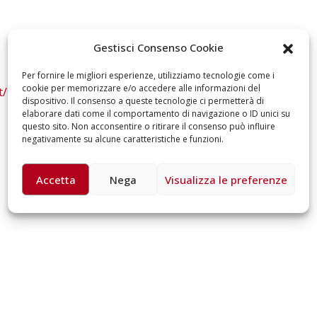
lancia una campagna per
della Filarmonica de
rafforzare l’assistenza
Dicembre 14, 2024
omiciliare
Gestisci Consenso Cookie
arzo 17, 2026
5 ottobre 2026 – “J
dintorni” per festeg
Per fornire le migliori esperienze, utilizziamo tecnologie come i
anni di Fondazion
cookie per memorizzare e/o accedere alle informazioni del
t/instatodigrazia/
Giugno 15, 2026
dispositivo. Il consenso a queste tecnologie ci permetterà di
elaborare dati come il comportamento di navigazione o ID unici su
questo sito. Non acconsentire o ritirare il consenso può influire
18 e 19 dicembre 20
negativamente su alcune caratteristiche e funzioni.
Doppio gospel bene
sostenere Opera Ca
Ferrari
Accetta
Nega
Visualizza le preferenze
Giugno 15, 2026