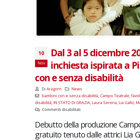
Dal 3 al 5 dicembre 2
10
inchiesta ispirata a 
Nov
con e senza disabilità
Di
Aragorn
News
bambini con e senza disabilità
,
Campo Teatrale
,
favo
disabilità
,
IN STATO DI GRAZIA
,
Laura Serena
,
Lia Gallo
,
Mo
su
Commenti disabilitati
Dal
Debutto della produzione Campo 
3
al
gratuito tenuto dalle attrici Lia 
5