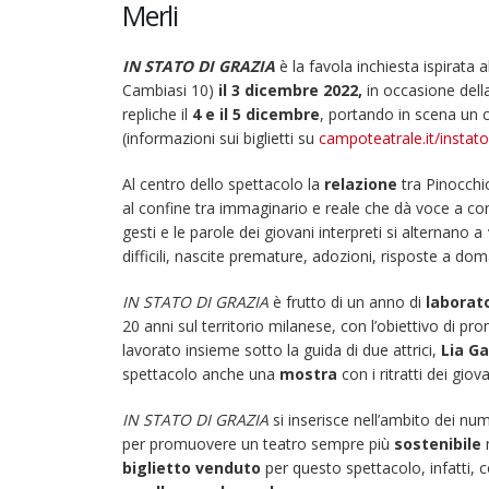
Merli
dicembre
2022
–
IN STATO DI GRAZIA
è la favola inchiesta ispirata a
IN
Cambiasi 10)
il 3 dicembre 2022,
in occasione dell
STATO
repliche il
4 e il 5 dicembre
, portando in scena un c
DI
(informazioni sui biglietti su
campoteatrale.it/instato
GRAZIA:
favola
Al centro dello spettacolo la
relazione
tra Pinocchio
inchiesta
al confine tra immaginario e reale che dà voce a confl
ispirata
gesti e le parole dei giovani interpreti si alternano a
a
difficili, nascite premature, adozioni, risposte a doma
Pinocchio
IN STATO DI GRAZIA
è frutto di un anno di
interpretata
laborat
20 anni sul territorio milanese, con l’obiettivo di prom
da
lavorato insieme sotto la guida di due attrici,
otto
Lia Ga
spettacolo anche una
mostra
bambini
con i ritratti dei giov
con
IN STATO DI GRAZIA
si inserisce nell’ambito dei num
e
per promuovere un teatro sempre più
sostenibile
senza
22 giugno 2026 – Terrazze del
biglietto venduto
per questo spettacolo, infatti, c
disabilità
Duomo: apertura serale