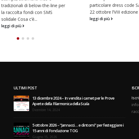
particolare dress code Sabato
22 ottobre l’VIII edizione della...
leggi di più
ULTIMI POST
ISC
Iscr
13 dicembre 2024 – In vendita i carnet per le Prove
Aperte della Filarmonica della Scala
info
Dicembre 14, 2024
racc
5 ottobre 2026 – “Jannacci… e dintorni” per festeggiare i
15 anni di Fondazione TOG