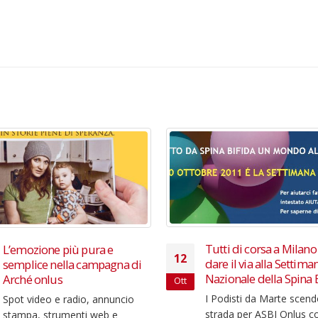
Apre la nuova Division
06
Creativa
Mar
Art Elisa Roncoroni e Co
Roberto Caselli Nata dal
consolidata collaborazi
Elisa Roncoroni e Rober
Caselli, tandem creativo
Tutti di corsa a Milano per
una...
dare il via alla Settimana
leggi di più
Nazionale della Spina Bifida
I Podisti da Marte scendono in
strada per ASBI Onlus con un