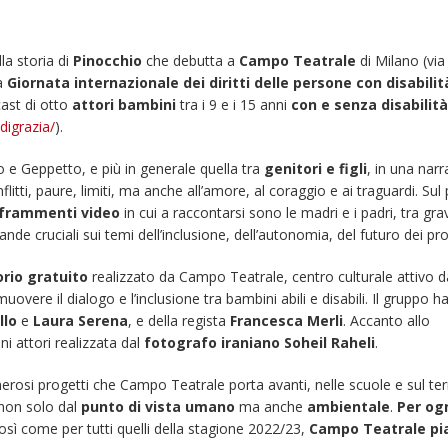
lla storia di
Pinocchio
che debutta a
Campo Teatrale
di Milano (via
a
Giornata internazionale dei diritti delle persone con disabilit
ast di otto
attori bambini
tra i 9 e i 15 anni
con e senza disabilità
digrazia/
).
 e Geppetto, e più in generale quella tra
genitori e figli
, in una nar
itti, paure, limiti, ma anche all’amore, al coraggio e ai traguardi. Sul 
frammenti video
in cui a raccontarsi sono le madri e i padri, tra gr
nde cruciali sui temi dell’inclusione, dell’autonomia, del futuro dei propr
orio gratuito
realizzato da Campo Teatrale, centro culturale attivo da
uovere il dialogo e l’inclusione tra bambini abili e disabili. Il gruppo h
llo
e
Laura Serena
, e della regista
Francesca Merli
. Accanto allo
ani attori realizzata dal
fotografo iraniano Soheil Raheli
.
erosi progetti che Campo Teatrale porta avanti, nelle scuole e sul terr
non solo dal
punto di vista umano
ma anche
ambientale
.
Per og
Fino al 29 marzo 2026 –
13 dicembre 2024 – 
osì come per tutti quelli della stagione 2022/23,
Campo Teatrale pi
Anziani malati e fragili, VIDAS
carnet per le Prove