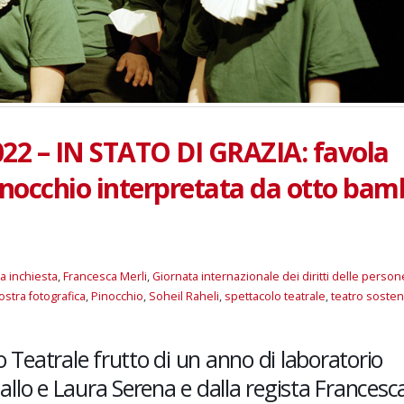
022 – IN STATO DI GRAZIA: favola
Pinocchio interpretata da otto bam
la inchiesta
,
Francesca Merli
,
Giornata internazionale dei diritti delle perso
stra fotografica
,
Pinocchio
,
Soheil Raheli
,
spettacolo teatrale
,
teatro sosten
Teatrale frutto di un anno di laboratorio
Gallo e Laura Serena e dalla regista Francesc