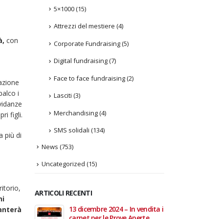
5×1000
(15)
Attrezzi del mestiere
(4)
à,
con
Corporate Fundraising
(5)
Digital fundraising
(7)
Face to face fundraising
(2)
razione
palco i
Lasciti
(3)
avidanze
Merchandising
(4)
i figli.
SMS solidali
(134)
 più di
a
News
(753)
Uncategorized
(15)
itorio,
ARTICOLI RECENTI
ni
In vendita i
22 giugno 2026 – Terrazze del
Fino a
anterà
 Aperte
Duomo: apertura serale
Anzian