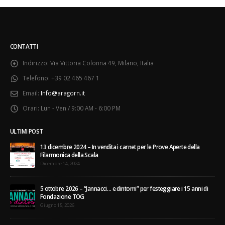
CONTATTI
Indirizzo:
Via Vittoria Colonna 49, Milano, Italia
Telefono:
+39 02 465 467 1
Email:
Info@aragorn.it
Orari:
Lun - Ven / 9:00 AM - 6:00 PM
ULTIMI POST
13 dicembre 2024 – In vendita i carnet per le Prove Aperte della
Filarmonica della Scala
Dicembre 14, 2024
5 ottobre 2026 – “Jannacci… e dintorni” per festeggiare i 15 anni di
Fondazione TOG
Giugno 15, 2026