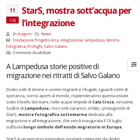
StarS, mostra sott’acqua per
11
l’integrazione
Lug
Di
Aragorn
News
Fondazione Progetto Arca
,
Integrazione
,
lampedusa
,
Mostra
fotografica
,
Profughi
,
Salvo Galano
su
Commenti disabilitati
StarS,
A Lampedusa storie positive di
mostra
sott’acqua
migrazione nei ritratti di Salvo Galano
per
l’integrazione
Dodici volti di donne e uomini migranti e rifugiati, sguardi colmi di
speranza, sorrisi aperti al mondo, risplenderanno questa estate
sotto il livello del mare, nelle acque limpide di
Cala Croce
, versante
SudEst di
Lampedusa
. I loro volti saranno, infatti, i protagonisti di
StarS,
mostra fotografica sottomarina
dedicata alla
migrazione e all’integrazione, che verrà inaugurata il 13 luglio
sull’Isola
luogo simbolo dell’esodo migratorio in Europa
.
StarS è un percorso espositivo circolare composto da dodici