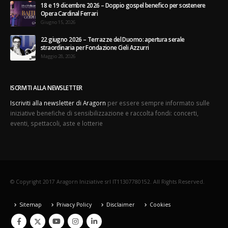
18 e 19 dicembre 2026 – Doppio gospel benefico per sostenere
Opera Cardinal Ferrari
Giugno 15, 2026
22 giugno 2026 – Terrazze del Duomo: apertura serale
straordinaria per Fondazione Cieli Azzurri
Maggio 28, 2026
ISCRIVITI ALLA NEWSLETTER
Iscriviti alla newsletter di Aragorn
per essere sempre informato sulle
iniziative benefiche di sensibilizzazione e raccolta fondi: concerti,
eventi, spettacoli, aste e lotterie
© Copyright 2017 Aragorn Iniziative srl IT11307780152. All Rights Reserved.
Sitemap
Privacy Policy
Disclaimer
Cookies