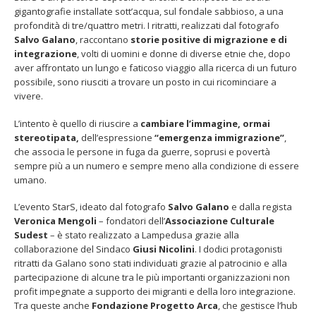
gigantografie installate sott’acqua, sul fondale sabbioso, a una
profondità di tre/quattro metri. I ritratti, realizzati dal fotografo
Salvo Galano
, raccontano
storie positive di migrazione e di
integrazione
, volti di uomini e donne di diverse etnie che, dopo
aver affrontato un lungo e faticoso viaggio alla ricerca di un futuro
possibile, sono riusciti a trovare un posto in cui ricominciare a
22 giugno 2026 – Terrazze del
Fino al 29 marzo 2026 – Anzi
vivere.
Duomo: apertura serale
malati e fragili, VIDAS lanci
straordinaria per Fondazione
una campagna per rafforza
L’intento è quello di riuscire a
cambiare l’immagine, ormai
Cieli Azzurri
l’assistenza domiciliare
stereotipata,
dell’espressione
“emergenza immigrazione”
,
 28, 2026
Marzo 17, 2026
che associa le persone in fuga da guerre, soprusi e povertà
sempre più a un numero e sempre meno alla condizione di essere
3 giugno 2026 – Al Teatro
umano.
Fraschini di Pavia il concerto
inaugurale di UniON –
L’evento StarS, ideato dal fotografo
Salvo Galano
e dalla regista
Orchestra Nazionale
rsitaria
Veronica Mengoli
– fondatori dell’
Associazione Culturale
 13, 2026
Sudest
– è stato realizzato a Lampedusa grazie alla
collaborazione del Sindaco
Giusi Nicolini
. I dodici protagonisti
ritratti da Galano sono stati individuati grazie al patrocinio e alla
Un evento di Natale per
partecipazione di alcune tra le più importanti organizzazioni non
Aragorn
profit impegnate a supporto dei migranti e della loro integrazione.
Aprile 1, 2026
Tra queste anche
Fondazione Progetto Arca
, che gestisce l’hub