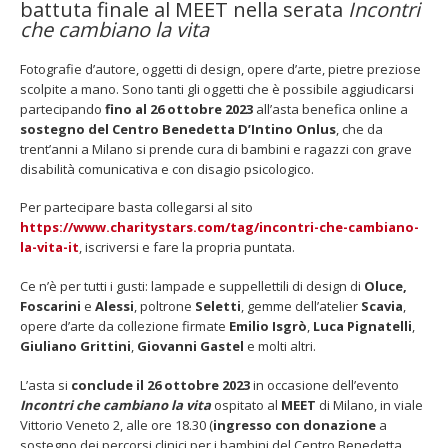
battuta finale al MEET nella serata
Incontri
ottobre
che cambiano la vita
2023
–
Fotografie d’autore, oggetti di design, opere d’arte, pietre preziose
Arte
scolpite a mano. Sono tanti gli oggetti che è possibile aggiudicarsi
e
partecipando
fino al 26 ottobre 2023
all’asta benefica online a
design
sostegno del
Centro Benedetta D’Intino Onlus
, che da
in
Fino al 29 marzo 2026 – Anziani
13 dicembre 2024 – In vendi
malati e fragili, VIDAS lancia
carnet per le Prove Aperte
trent’anni a Milano si prende cura di bambini e ragazzi con grave
asta
una campagna per rafforzare
della Filarmonica della Sc
disabilità comunicativa e con disagio psicologico.
per
l’assistenza domiciliare
Dicembre 14, 2024
i
o 17, 2026
Per partecipare basta collegarsi al sito
bambini
https://www.charitystars.com/tag/incontri-che-cambiano-
con
5 ottobre 2026 – “Jannacci…
dintorni” per festeggiare i 
la-vita-it
, iscriversi e fare la propria puntata.
grave
anni di Fondazione TOG
disabilità
Giugno 15, 2026
Ce n’è per tutti i gusti: lampade e suppellettili di design di
Oluce,
comunicativa
Foscarini
e
Alessi
, poltrone
Seletti
, gemme dell’atelier
Scavia
,
opere d’arte da collezione firmate
Emilio Isgrò
,
Luca Pignatelli
,
18 e 19 dicembre 2026 – Do
gospel benefico per soste
Giuliano Grittini
,
Giovanni Gastel
e molti altri.
Opera Cardinal Ferrari
Giugno 15, 2026
L’asta si
conclude il 26 ottobre 2023
in occasione dell’evento
Incontri che cambiano la vita
ospitato al
MEET
di Milano, in viale
Vittorio Veneto 2, alle ore 18.30 (
ingresso con donazione
a
sostegno dei percorsi clinici per i bambini del Centro Benedetta