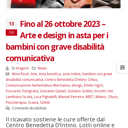
Fino al 26 ottobre 2023 –
13
Arte e design in asta per i
Ott
bambini con grave disabilità
comunicativa
Di
Aragorn
News
Alma Rosè
,
Arte
,
Asta benefica
,
asta online
,
bambini con grave
disabilità comunicativa
,
Centro Benedetta D’Intino Onlus
,
Comunicazione Aumentativa Alternativa
,
design
,
Emilio Isgrò
,
Foscarini
,
fotografia
,
Giovanni Gastel
,
Giuliano Grittini
,
Incontri che
cambiano la vita
,
Luca Pignatelli
,
Manuel Ferreira
,
MEET
,
Milano
,
Oluce
,
Psicoterapia
,
Scavia
,
Seletti
su
Commenti disabilitati
Fino
Il ricavato sostiene le cure offerte dal
al
Centro Benedetta D’Intino. Lotti online e
26