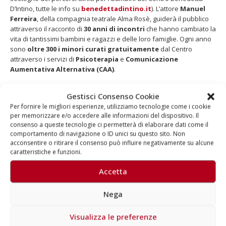
D’Intino, tutte le info su
benedettadintino.it
). L’attore
Manuel
Ferreira
, della compagnia teatrale Alma Rosè, guiderà il pubblico
attraverso il racconto di
30 anni di incontri
che hanno cambiato la
vita di tantissimi bambini e ragazzi e delle loro famiglie. Ogni anno
sono
oltre 300 i minori curati gratuitamente
dal Centro
attraverso i servizi di
Psicoterapia
e
Comunicazione
Aumentativa Alternativa (CAA)
.
Informazioni
Gestisci Consenso Cookie
Per fornire le migliori esperienze, utilizziamo tecnologie come i cookie
per memorizzare e/o accedere alle informazioni del dispositivo. Il
Asta online
:
clicca qui
consenso a queste tecnologie ci permetterà di elaborare dati come il
Incontri che cambiano la vita
:
clicca qui
comportamento di navigazione o ID unici su questo sito. Non
Centro Benedetta D’Intino Onlus:
clicca qui
acconsentire o ritirare il consenso può influire negativamente su alcune
caratteristiche e funzioni.
Accetta
Nega
Autore
Aragorn
Visualizza le preferenze