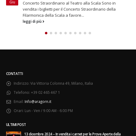
Dic
La sesta edizione raccoglie fondi per l’assistenza alla
disabilità Da oggi è possibile acquistare i biglietti per le
singole date delle...
leggi di più
CONTATTI
Indirizzo:
Via Vittoria Colonna 49, Milano, Italia
Telefono:
+39 02 465 467 1
Email:
Info@aragorn.it
Orari:
Lun - Ven / 9:00 AM - 6:00 PM
ULTIMI POST
13 dicembre 2024 – In vendita i carnet per le Prove Aperte della