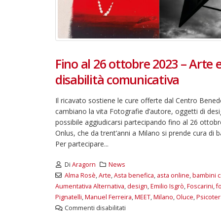
Fino al 26 ottobre 2023 – Arte 
disabilità comunicativa
Il ricavato sostiene le cure offerte dal Centro Benede
cambiano la vita Fotografie d’autore, oggetti di desi
possibile aggiudicarsi partecipando fino al 26 ottob
Onlus, che da trent’anni a Milano si prende cura di 
Per partecipare...
Di
Aragorn
News
Alma Rosè
,
Arte
,
Asta benefica
,
asta online
,
bambini c
Aumentativa Alternativa
,
design
,
Emilio Isgrò
,
Foscarini
,
f
Pignatelli
,
Manuel Ferreira
,
MEET
,
Milano
,
Oluce
,
Psicoter
Commenti disabilitati