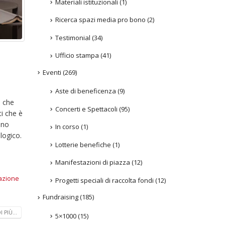
Materiali istituzionali
(1)
Ricerca spazi media pro bono
(2)
Testimonial
(34)
Ufficio stampa
(41)
Eventi
(269)
Aste di beneficenza
(9)
i che
Concerti e Spettacoli
(95)
ti che è
ino
In corso
(1)
logico.
Lotterie benefiche
(1)
Manifestazioni di piazza
(12)
azione
Progetti speciali di raccolta fondi
(12)
a
Fundraising
(185)
 PIÙ...
5×1000
(15)