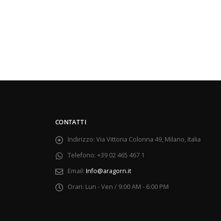
CONTATTI
Indirizzo:
Via Vittoria Colonna 49, Milano, Italia
Telefono:
+39 02 465 467 1
Email:
Info@aragorn.it
Orari:
Lun - Ven / 9:00 AM - 6:00 PM