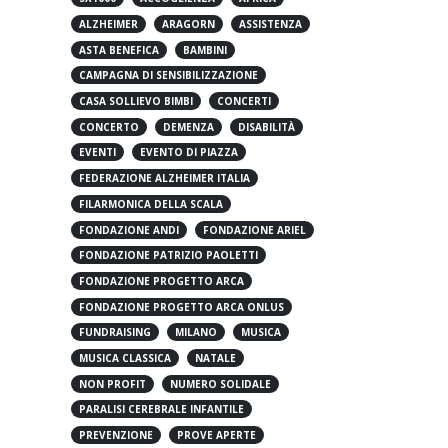
5X1000
ACCOGLIENZA
AFRICA
ALZHEIMER
ARAGORN
ASSISTENZA
ASTA BENEFICA
BAMBINI
CAMPAGNA DI SENSIBILIZZAZIONE
CASA SOLLIEVO BIMBI
CONCERTI
CONCERTO
DEMENZA
DISABILITÀ
EVENTI
EVENTO DI PIAZZA
FEDERAZIONE ALZHEIMER ITALIA
FILARMONICA DELLA SCALA
FONDAZIONE ANDI
FONDAZIONE ARIEL
FONDAZIONE PATRIZIO PAOLETTI
FONDAZIONE PROGETTO ARCA
FONDAZIONE PROGETTO ARCA ONLUS
FUNDRAISING
MILANO
MUSICA
MUSICA CLASSICA
NATALE
NON PROFIT
NUMERO SOLIDALE
PARALISI CEREBRALE INFANTILE