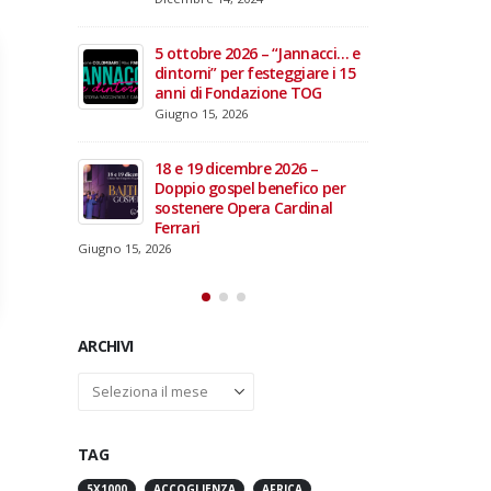
domiciliare
Maggio 28, 2026
Marzo 17, 2026
annacci… e
giare i 15
3 giugno 2026 – Al Teatro
e TOG
Fraschini di Pavia il concerto
inaugurale di UniON –
Orchestra Nazionale
Universitaria
26 –
Maggio 13, 2026
fico per
rdinal
Un evento di Natale per
Aragorn
Aprile 1, 2026
ARCHIVI
Archivi
TAG