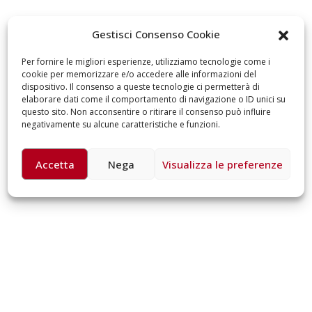
omiciliare
arzo 17, 2026
5 ottobre 2026 – “J
Gestisci Consenso Cookie
dintorni” per festeg
anni di Fondazion
Per fornire le migliori esperienze, utilizziamo tecnologie come i
Giugno 15, 2026
cookie per memorizzare e/o accedere alle informazioni del
dispositivo. Il consenso a queste tecnologie ci permetterà di
elaborare dati come il comportamento di navigazione o ID unici su
18 e 19 dicembre 20
questo sito. Non acconsentire o ritirare il consenso può influire
Doppio gospel bene
negativamente su alcune caratteristiche e funzioni.
sostenere Opera Ca
Ferrari
Giugno 15, 2026
Accetta
Nega
Visualizza le preferenze