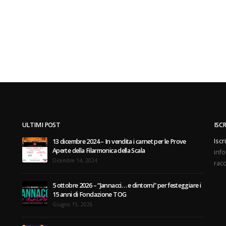
ULTIMI POST
ISC
Iscr
13 dicembre 2024 – In vendita i carnet per le Prove
Aperte della Filarmonica della Scala
info
Dicembre 14, 2024
racc
5 ottobre 2026 – “Jannacci… e dintorni” per festeggiare i
15 anni di Fondazione TOG
Giugno 15, 2026