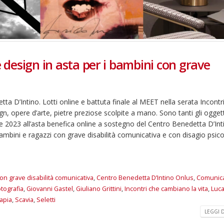
e design in asta per i bambini con grave
tta D’Intino. Lotti online e battuta finale al MEET nella serata Incontr
gn, opere d’arte, pietre preziose scolpite a mano. Sono tanti gli ogget
re 2023 all’asta benefica online a sostegno del Centro Benedetta D’Int
bambini e ragazzi con grave disabilità comunicativa e con disagio psico
on grave disabilità comunicativa
,
Centro Benedetta D’Intino Onlus
,
Comunic
otografia
,
Giovanni Gastel
,
Giuliano Grittini
,
Incontri che cambiano la vita
,
Luc
apia
,
Scavia
,
Seletti
LEGGI DI