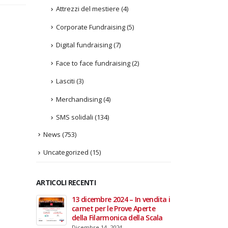
Attrezzi del mestiere
(4)
Corporate Fundraising
(5)
Digital fundraising
(7)
Face to face fundraising
(2)
Lasciti
(3)
Merchandising
(4)
SMS solidali
(134)
News
(753)
Uncategorized
(15)
ARTICOLI RECENTI
In vendita i
22 giugno 2026 – Terrazze del
Fino a
 Aperte
Duomo: apertura serale
Anzian
lla Scala
straordinaria per Fondazione
lanci
Cieli Azzurri
raffor