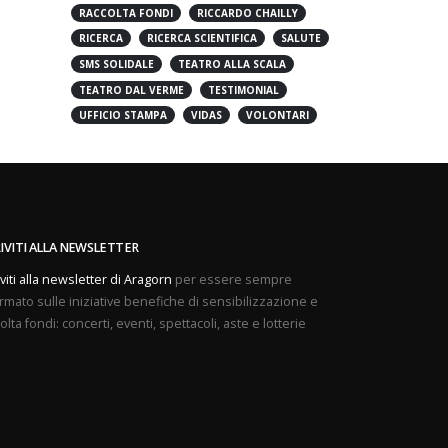
PREVENZIONE
PROVE APERTE
RACCOLTA FONDI
RICCARDO CHAILLY
RICERCA
RICERCA SCIENTIFICA
SALUTE
SMS SOLIDALE
TEATRO ALLA SCALA
TEATRO DAL VERME
TESTIMONIAL
UFFICIO STAMPA
VIDAS
VOLONTARI
RIVITI ALLA NEWSLETTER
iviti alla newsletter di Aragorn
per essere sempre
rmato sulle iniziative benefiche di sensibilizzazione e
olta fondi: concerti, eventi, spettacoli, aste e lotterie