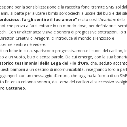
fa
ione per la sensibilizzazione e la raccolta fondi tramite SMS solidal
la
nni, si batte per aiutare i bimbi sordociechi a uscire dal buio e dal sil
dif
rdocieco: fargli sentire il tuo amore”
recita così l’
headline
della
nel
spot che prova a farci entrare in un mondo dove, per definizione, sem
sp
chi. Con un’alternanza visiva e sonora di progressive sottrazioni, lo
s
pe
 Direttori Creativi di Aragorn, ci introduce al mondo silenzioso e
la
ter né sentire né vedere.
Le
di un bebè in culla, spariscono progressivamente i suoni del carillon, le
de
zio a un vuoto, buio e senza parole. Da cui emerge, con la sua bonari
Fil
storico testimonial della Lega del Filo d’Oro
, che, seduto accant
d’
uesti bambini a un destino di incomunicabilità, insegnando loro a parl
 raggiungerli con un messaggio d’amore, che oggi ha la forma di un SM
ato l’intensa colonna sonora, dal tema del carillon al successivo svol
ro Cattaneo
.
Fino al 29 marzo 2026 –
13 dicembre 2024 – 
Anziani malati e fragili, VIDAS
carnet per le Prove
lancia una campagna per
della Filarmonica de
rafforzare l’assistenza
Dicembre 14, 2024