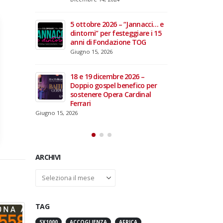
domiciliare
Maggio 28, 2026
Marzo 17, 2026
annacci… e
giare i 15
3 giugno 2026 – Al Teatro
e TOG
Fraschini di Pavia il concerto
inaugurale di UniON –
Orchestra Nazionale
Universitaria
26 –
Maggio 13, 2026
fico per
rdinal
Un evento di Natale per
Aragorn
Aprile 1, 2026
ARCHIVI
Archivi
TAG