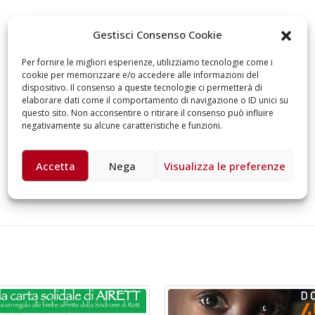
omiciliare
arzo 17, 2026
5 ottobre 2026 – “J
Gestisci Consenso Cookie
dintorni” per festeg
anni di Fondazion
Per fornire le migliori esperienze, utilizziamo tecnologie come i
Giugno 15, 2026
cookie per memorizzare e/o accedere alle informazioni del
dispositivo. Il consenso a queste tecnologie ci permetterà di
elaborare dati come il comportamento di navigazione o ID unici su
18 e 19 dicembre 20
questo sito. Non acconsentire o ritirare il consenso può influire
Doppio gospel bene
negativamente su alcune caratteristiche e funzioni.
sostenere Opera Ca
Ferrari
Giugno 15, 2026
Accetta
Nega
Visualizza le preferenze