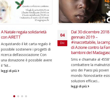
Dal 30 dicembre 2018 al 5
Harding dirige la Fila
10
gennaio 2019 –
nella Prova Aperta alla
#inaccettabile, la campagna
Feb
Ultimi biglietti disponibili
di Azione contro la Fame per i
serata a favore della
bambini del Madagascar
Fondazione Besta
Sms e chiamate al 45581 per
AGGIORNAMENTO: purt
combattere la malnutrizione in
causa di un improvviso l
uno dei Paesi più poveri del
familiare il Maestro...
mondo Nonostante esistano
leggi di più
soluzioni efficaci...
leggi di più