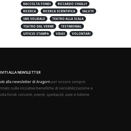
PREVENZIONE
PROVE APERTE
RACCOLTA FONDI
RICCARDO CHAILLY
RICERCA
RICERCA SCIENTIFICA
SALUTE
SMS SOLIDALE
TEATRO ALLA SCALA
TEATRO DAL VERME
TESTIMONIAL
UFFICIO STAMPA
VIDAS
VOLONTARI
RIVITI ALLA NEWSLETTER
iviti alla newsletter di Aragorn
per essere sempre
rmato sulle iniziative benefiche di sensibilizzazione e
olta fondi: concerti, eventi, spettacoli, aste e lotterie