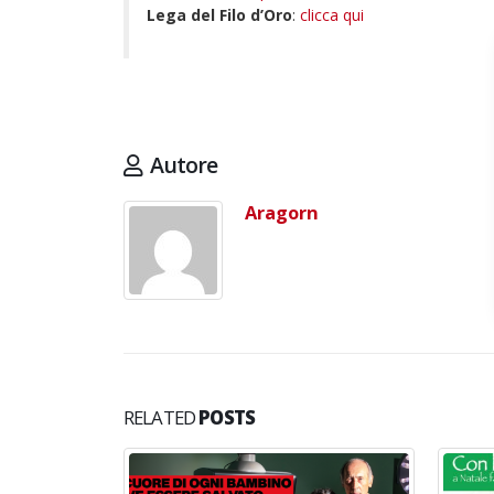
Lega del Filo d’Oro
:
clicca qui
d
Maggio 28, 2026
M
3 giugno 2026 – Al Teatro
Fraschini di Pavia il concerto
inaugurale di UniON –
Orchestra Nazionale
Universitaria
Autore
Maggio 13, 2026
Aragorn
Un evento di Natale per
Aragorn
Aprile 1, 2026
RELATED
POSTS