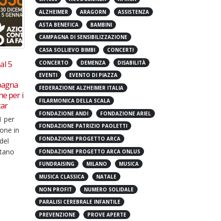
5X1000
ACCOGLIENZA
AFRICA
ALZHEIMER
ARAGORN
ASSISTENZA
ASTA BENEFICA
BAMBINI
CAMPAGNA DI SENSIBILIZZAZIONE
CASA SOLLIEVO BIMBI
CONCERTI
rmonica
Una firma può cambiare la
22 s
17
08
 Scala
vita delle persone senza
Filar
CONCERTO
DEMENZA
DISABILITÀ
dimora
Swing
Mag
Giu
EVENTI
EVENTO DI PIAZZA
 per la
strao
Nuova campagna 5xmille di
FEDERAZIONE ALZHEIMER ITALIA
Serat
Fondazione Progetto Arca Il
FILARMONICA DELLA SCALA
proge
protagonista della nuova
roppo a
FONDAZIONE ANDI
FONDAZIONE ARIEL
Lions
campagna 5xmille di
utto
FONDAZIONE PATRIZIO PAOLETTI
forma
Fondazione Progetto Arca
FONDAZIONE PROGETTO ARCA
fama 
potrebbe chiamarsi Mauro, ma...
FONDAZIONE PROGETTO ARCA ONLUS
leggi 
leggi di più
FUNDRAISING
MILANO
MUSICA
MUSICA CLASSICA
NATALE
NON PROFIT
NUMERO SOLIDALE
PARALISI CEREBRALE INFANTILE