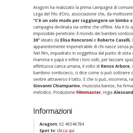
Aragorn ha realizzato la prima campagna di comunicaz
Lega del Filo d’Oro, associazione che, da moltissimi a
“C’è un solo modo per raggiungere un bimbo so
campagna declinata sia online che offline. Ma è lo 
impossibile penetrare: il mondo dei bambini sordocie
30”
ideato da
Elisa Roncoroni
e
Roberto Caselli
,
apparentemente impenetrabile di chi nasce senza po
Nel film, inquadrato in soggettiva dal punto di vista 
mamma e papà e infine i loro volti, per lasciare spa
affettuosa carica umana, il volto di
Renzo Arbore
,
bambino sordocieco, ci dice come si può sottrarre q
sentire attraverso il tatto. E che si può, insomma,
Giovanni Chiamparino
, musicista barese, ha firm
melodico. Produzione
Filmmaster
, regia
Alessand
Informazioni
22 giugno 2026 – Terrazze del
Duomo: apertura serale
Aragorn
: 02 46546784
straordinaria per Fondazione
Spot tv
:
clicca qui
Cieli Azzurri