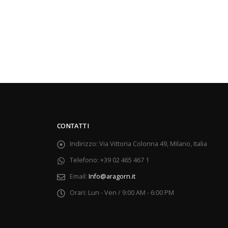
CONTATTI
Indirizzo:
Via Vittoria Colonna 49, Milano, Italia
Telefono:
+39 02 465 467 1
Email:
Info@aragorn.it
Orari:
Lun - Ven / 9:00 AM - 6:00 PM