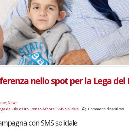
fferenza nello spot per la Lega del 
one
,
News
su
ega del Filo d'Oro
,
Renzo Arbore
,
SMS Solidale
Commenti disabilitati
È
campagna con SMS solidale
l’
ch