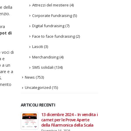
Attrezzi del mestiere
(4)
e della
enzio.
Corporate Fundraising
(5)
ferenza
lo
Digital fundraising
(7)
bra
ot
pot di
Face to face fundraising
(2)
r
Lasciti
(3)
ga
 voci di
l
Merchandising
(4)
a e
o
o a un
SMS solidali
(134)
Oro
are e a
News
(753)
S.
gimento
Uncategorized
(15)
ARTICOLI RECENTI
In vendita i
22 giugno 2026 – Terrazze del
Fino a
 Aperte
Duomo: apertura serale
Anzian
lla Scala
straordinaria per Fondazione
lanci
Cieli Azzurri
raffor