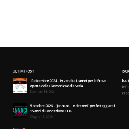
ULTIMI POST
ISC
Iscr
13 dicembre 2024 – In vendita i carnet per le Prove
Aperte della Filarmonica della Scala
info
Dicembre 14, 2024
racc
5 ottobre 2026 – “Jannacci… e dintorni” per festeggiare i
15 anni di Fondazione TOG
Giugno 15, 2026