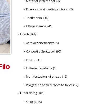
Materiali istituzionali
(1)
Ricerca spazi media pro bono
(2)
Testimonial
(34)
Ufficio stampa
(41)
Eventi
(269)
Aste di beneficenza
(9)
Concerti e Spettacoli
(95)
In corso
(1)
Filo
Lotterie benefiche
(1)
Manifestazioni di piazza
(12)
Progetti speciali di raccolta fondi
(12)
Fundraising
(185)
amore
5×1000
(15)
e