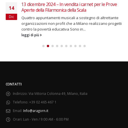
13 dicembre 2024 – In vendita i carnet per le Prove
14
Aperte della Filarmonica della Scala
Dic
Quattro appuntamenti musicali a sostegno di altrettante
organizzazioni non profit che a Milano realizzano progetti
contro la povertà educativa Sono in...
leggi di più
CONTATTI
Indirizzo:
Via Vittoria Colonna 49, Milano, Italia
Telefono:
+39 02 465 467 1
Email:
Info@aragorn.it
Orari:
Lun - Ven / 9:00 AM - 6:00 PM