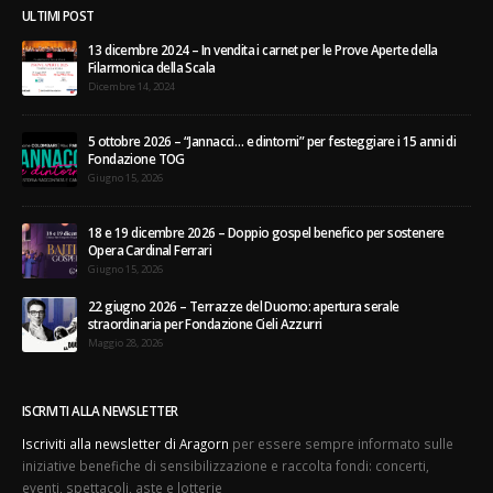
ULTIMI POST
13 dicembre 2024 – In vendita i carnet per le Prove Aperte della
Filarmonica della Scala
Dicembre 14, 2024
5 ottobre 2026 – “Jannacci… e dintorni” per festeggiare i 15 anni di
Fondazione TOG
Giugno 15, 2026
18 e 19 dicembre 2026 – Doppio gospel benefico per sostenere
Opera Cardinal Ferrari
Giugno 15, 2026
22 giugno 2026 – Terrazze del Duomo: apertura serale
straordinaria per Fondazione Cieli Azzurri
Maggio 28, 2026
ISCRIVITI ALLA NEWSLETTER
Iscriviti alla newsletter di Aragorn
per essere sempre informato sulle
iniziative benefiche di sensibilizzazione e raccolta fondi: concerti,
eventi, spettacoli, aste e lotterie