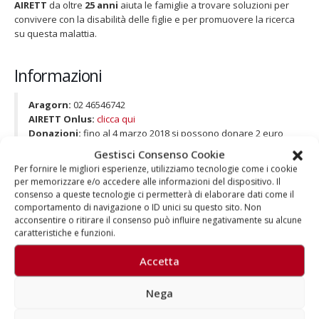
AIRETT
da oltre
25 anni
aiuta le famiglie a trovare soluzioni per
convivere con la disabilità delle figlie e per promuovere la ricerca
su questa malattia.
Informazioni
Aragorn:
02 46546742
AIRETT Onlus:
clicca qui
Donazioni:
fino al 4 marzo 2018 si possono donare 2 euro
per ogni SMS inviato al numero solidale 45541 da cellulare
Gestisci Consenso Cookie
personale Wind Tre, Tim, Vodafone, PosteMobile, Coop Voce
Per fornire le migliori esperienze, utilizziamo tecnologie come i cookie
e Tiscali. Il valore della donazione è di 5 euro per ciascuna
per memorizzare e/o accedere alle informazioni del dispositivo. Il
chiamata allo stesso numero da rete fissa PosteMobile, TWT
consenso a queste tecnologie ci permetterà di elaborare dati come il
e Convergenze e di 5 o di 10 euro per ciascuna chiamata da
comportamento di navigazione o ID unici su questo sito. Non
rete fissa Wind Tre, Tim, Vodafone, Fastweb e Tiscali.
acconsentire o ritirare il consenso può influire negativamente su alcune
caratteristiche e funzioni.
Accetta
Nega
Autore