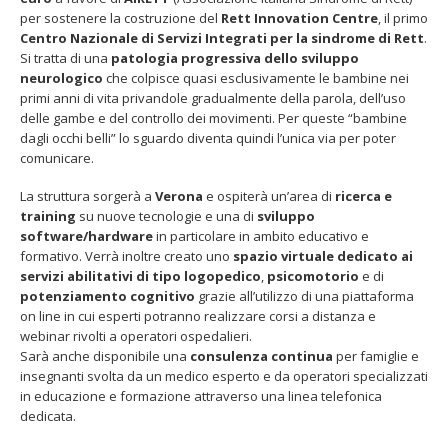
centro
per sostenere la costruzione del
Rett Innovation Centre
, il primo
per
Centro Nazionale di Servizi Integrati per la sindrome di Rett
.
le
Si tratta di una
patologia progressiva dello sviluppo
bambine
neurologico
che colpisce quasi esclusivamente le bambine nei
dagli
primi anni di vita privandole gradualmente della parola, dell’uso
occhi
delle gambe e del controllo dei movimenti. Per queste “bambine
belli
Fino al 29 marzo 2026 – Anziani
13 dicembre 2024 – In vendit
dagli occhi belli” lo sguardo diventa quindi l’unica via per poter
malati e fragili, VIDAS lancia
carnet per le Prove Aperte
comunicare.
una campagna per rafforzare
della Filarmonica della Sca
l’assistenza domiciliare
Dicembre 14, 2024
La struttura sorgerà a
Verona
e ospiterà un’area di
ricerca e
 17, 2026
training
su nuove tecnologie e una di
sviluppo
5 ottobre 2026 – “Jannacci… 
software/hardware
in particolare in ambito educativo e
dintorni” per festeggiare i 1
formativo. Verrà inoltre creato uno
spazio virtuale dedicato ai
anni di Fondazione TOG
servizi abilitativi
di tipo logopedico
,
psicomotorio
e di
Giugno 15, 2026
potenziamento cognitivo
grazie all’utilizzo di una piattaforma
on line in cui esperti potranno realizzare corsi a distanza e
18 e 19 dicembre 2026 – Dop
webinar rivolti a operatori ospedalieri.
gospel benefico per sosten
Sarà anche disponibile una
consulenza continua
per famiglie e
Opera Cardinal Ferrari
insegnanti svolta da un medico esperto e da operatori specializzati
Giugno 15, 2026
in educazione e formazione attraverso una linea telefonica
dedicata.