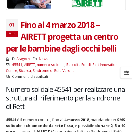
Fino al 4 marzo 2018 –
01
AIRETT progetta un centro
Mar
per le bambine dagli occhi belli
Di
Aragorn
News
45541
,
AIRETT
,
numero solidale
,
Raccolta Fondi
,
Rett Innovation
Centre
,
Ricerca
,
Sindrome di Rett
,
Verona
su
Commenti disabilitati
Fino
Numero solidale 45541 per realizzare una
al
4
struttura di riferimento per la sindrome
marzo
di Rett
2018
–
AIRETT
45541
è il numero con cui, fino al
4 marzo 2018
, mandando un
SMS
progetta
solidale
o
chiamando da rete fissa
, è possibile
donare 2, 5 o 10
un
euro
a favore di
AIRETT
(Associazione Italiana Sindrome di Rett)