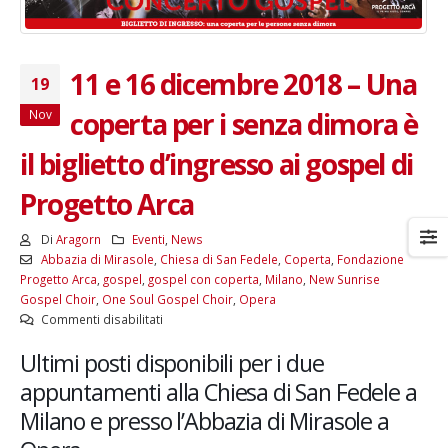
11 e 16 dicembre 2018 – Una
19
coperta per i senza dimora è
Nov
il biglietto d’ingresso ai gospel di
Progetto Arca
Di
Aragorn
Eventi
,
News
Abbazia di Mirasole
,
Chiesa di San Fedele
,
Coperta
,
Fondazione
Progetto Arca
,
gospel
,
gospel con coperta
,
Milano
,
New Sunrise
Gospel Choir
,
One Soul Gospel Choir
,
Opera
su
Commenti disabilitati
11
Ultimi posti disponibili per i due
e
16
appuntamenti alla Chiesa di San Fedele a
dicembre
Milano e presso l’Abbazia di Mirasole a
2018
–