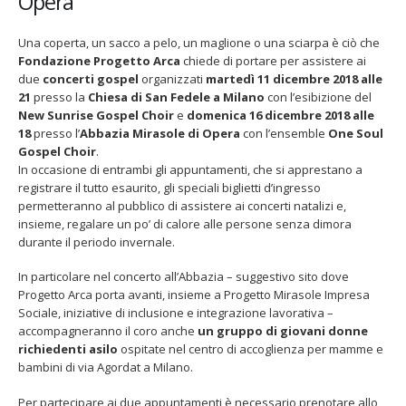
Opera
Una
coperta
Una coperta, un sacco a pelo, un maglione o una sciarpa è ciò che
per
Fondazione Progetto Arca
chiede di portare per assistere ai
i
due
concerti gospel
organizzati
martedì 11 dicembre 2018 alle
senza
21
presso la
Chiesa di San Fedele a Milano
con l’esibizione del
dimora
New Sunrise Gospel Choir
e
domenica 16 dicembre 2018 alle
è
Fino al 29 marzo 2026 – Anziani
13 dicembre 2024 – In ven
18
presso l’
Abbazia Mirasole di Opera
con l’ensemble
One Soul
malati e fragili, VIDAS lancia
carnet per le Prove Aper
il
una campagna per rafforzare
della Filarmonica della 
Gospel Choir
.
biglietto
l’assistenza domiciliare
Dicembre 14, 2024
In occasione di entrambi gli appuntamenti, che si apprestano a
d’ingresso
rzo 17, 2026
registrare il tutto esaurito, gli speciali biglietti d’ingresso
ai
permetteranno al pubblico di assistere ai concerti natalizi e,
5 ottobre 2026 – “Jannacc
gospel
dintorni” per festeggiare
insieme, regalare un po’ di calore alle persone senza dimora
di
anni di Fondazione TOG
durante il periodo invernale.
Progetto
Giugno 15, 2026
Arca
In particolare nel concerto all’Abbazia – suggestivo sito dove
Progetto Arca porta avanti, insieme a Progetto Mirasole Impresa
18 e 19 dicembre 2026 – 
Sociale, iniziative di inclusione e integrazione lavorativa –
gospel benefico per sos
Opera Cardinal Ferrari
accompagneranno il coro anche
un gruppo di giovani donne
Giugno 15, 2026
richiedenti asilo
ospitate nel centro di accoglienza per mamme e
bambini di via Agordat a Milano.
Per partecipare ai due appuntamenti è necessario prenotare allo