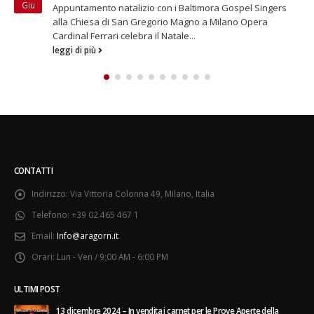
Ago
istituzionale curata da Aragorn “Avevo perso tutto. Ora ho
un progetto”. È questo il...
leggi di più
CONTATTI
Indirizzo:
Via Vittoria Colonna 49, Milano, Italia
Telefono:
+39 02 465 467 1
Email:
Info@aragorn.it
Orari:
Lun - Ven / 9:00 AM - 6:00 PM
ULTIMI POST
13 dicembre 2024 – In vendita i carnet per le Prove Aperte della
Filarmonica della Scala