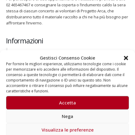
02 465467467 e consegnare la coperta o l’indumento caldo la sera
stessa di ciascun concerto ai volontari di Progetto Arca, che
distribuiranno tutto il materiale raccolto a chi ne ha più bisogno per
affrontare l’inverno.
Informazioni
Ingresso gratuito con prenotazione consigliata:
02
Gestisci Consenso Cookie
465467467 | lunedì-venerdì | orari 10.00-13.00 / 14.00-17.00
Per fornire le migliori esperienze, utilizziamo tecnologie come i cookie
Gospel presso la Chiesa di San Fedele
:
www.eventbrite.it
per memorizzare e/o accedere alle informazioni del dispositivo. Il
Gospel presso l’Abbazia di Mirasole
:
www.eventbrite.it
consenso a queste tecnologie ci permetterà di elaborare dati come il
Fondazione Progetto Arca:
clicca qui
comportamento di navigazione o ID unici su questo sito. Non
acconsentire o ritirare il consenso può influire negativamente su alcune
caratteristiche e funzioni.
Accetta
Nega
Autore
Visualizza le preferenze
Aragorn