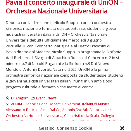
Pavia il concerto inaugurale di UniON –
Orchestra Nazionale Universitaria
Debutta con la direzione di Nicolò Suppa la prima orchestra
sinfonica nazionale formata da studentesse, studenti e giovani
musicisti universitari italiani UniON – Orchestra Nazionale
Universitaria debutta ufficialmente mercoledì 3 giugno
2026 alle 20 con il concerto inaugurale al Teatro Fraschini di
Pavia diretto dal Maestro Nicolò Suppa. In programma la Sinfonia
da Il Barbiere di Siviglia di Gioachino Rossini, il Concerto n. 2 in si
minore op.7 di Niccolò Paganini e la Sinfonia n.9 Dal Nuovo
Mondo di Antonín Dvořák. Nata nel 2025, UniON è la prima
orchestra sinfonica nazionale composta da studentesse, studenti
e giovani musicisti universitari italiani, riuniti in un ambizioso
progetto culturale e formativo che mette al centro...
Di
Aragorn
Eventi
,
News
ADUIM – Associazione Docenti Universitari Italiani di Musica
,
Alessandro Baricco
,
Alma Dal Co
,
Antonín Dvořák
,
Associazione
Orchestra Nazionale Universitaria
,
Cameristi della Scala
,
Collegio
Ghisleri
,
Corrado Augias
,
Corriere della Sera/ViviMilano
,
Daniele Gatti
,
Gestisci Consenso Cookie
Fabio Luisi
,
Gianluca Scandola
,
Gioachino Rossini
,
Intesa Sanpaolo
,