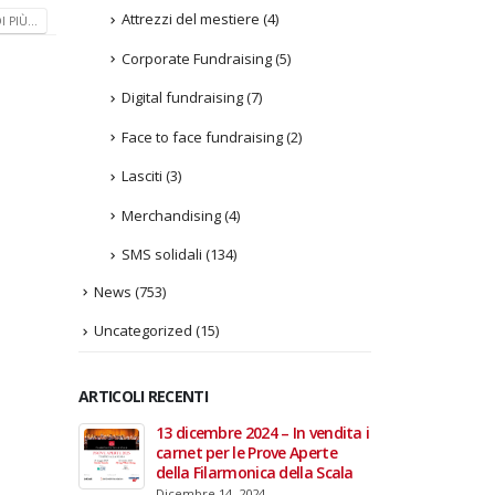
Attrezzi del mestiere
(4)
 PIÙ...
Corporate Fundraising
(5)
Digital fundraising
(7)
Face to face fundraising
(2)
Lasciti
(3)
Merchandising
(4)
SMS solidali
(134)
News
(753)
Uncategorized
(15)
ARTICOLI RECENTI
In vendita i
22 giugno 2026 – Terrazze del
Fino a
 Aperte
Duomo: apertura serale
Anzian
lla Scala
straordinaria per Fondazione
lanci
Cieli Azzurri
raffor