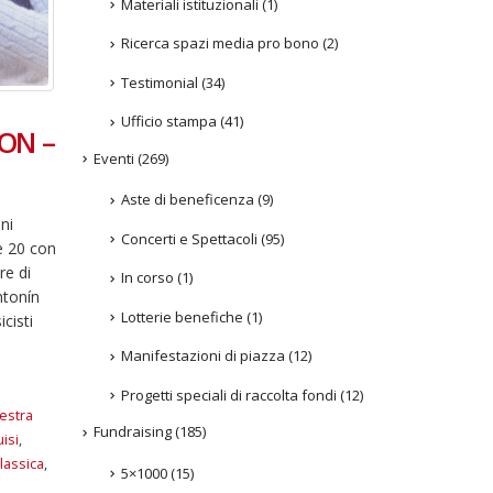
Materiali istituzionali
(1)
Ricerca spazi media pro bono
(2)
Testimonial
(34)
Ufficio stampa
(41)
iON –
Eventi
(269)
Aste di beneficenza
(9)
ni
Concerti e Spettacoli
(95)
le 20 con
re di
In corso
(1)
ntonín
Lotterie benefiche
(1)
cisti
Manifestazioni di piazza
(12)
Progetti speciali di raccolta fondi
(12)
estra
Fundraising
(185)
uisi
,
lassica
,
5×1000
(15)