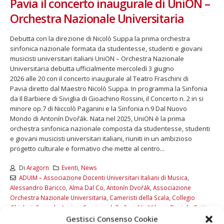
Pavia il concerto inaugurale di UniON –
Orchestra Nazionale Universitaria
Debutta con la direzione di Nicolò Suppa la prima orchestra
sinfonica nazionale formata da studentesse, studenti e giovani
musicisti universitari italiani UniON – Orchestra Nazionale
Universitaria debutta ufficialmente mercoledì 3 giugno
2026 alle 20 con il concerto inaugurale al Teatro Fraschini di
Pavia diretto dal Maestro Nicolò Suppa. In programma la Sinfonia
da Il Barbiere di Siviglia di Gioachino Rossini, il Concerto n. 2 in si
minore op.7 di Niccolò Paganini e la Sinfonia n.9 Dal Nuovo
Mondo di Antonín Dvořák. Nata nel 2025, UniON è la prima
orchestra sinfonica nazionale composta da studentesse, studenti
e giovani musicisti universitari italiani, riuniti in un ambizioso
progetto culturale e formativo che mette al centro...
Di
Aragorn
Eventi
,
News
ADUIM – Associazione Docenti Universitari Italiani di Musica
,
Alessandro Baricco
,
Alma Dal Co
,
Antonín Dvořák
,
Associazione
Orchestra Nazionale Universitaria
,
Cameristi della Scala
,
Collegio
Ghisleri
,
Corrado Augias
,
Corriere della Sera/ViviMilano
,
Daniele Gatti
,
Gestisci Consenso Cookie
Fabio Luisi
,
Gianluca Scandola
,
Gioachino Rossini
,
Intesa Sanpaolo
,