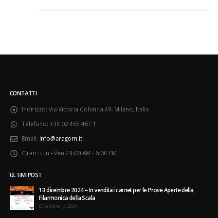
CONTATTI
Indirizzo:
Via Vittoria Colonna 49, Milano, Italia
Telefono:
+39 02 465 467 1
Email:
Info@aragorn.it
Orari:
Lun - Ven / 9:00 AM - 6:00 PM
ULTIMI POST
13 dicembre 2024 – In vendita i carnet per le Prove Aperte della
Filarmonica della Scala
Dicembre 14, 2024