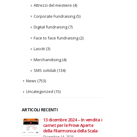
Attrezzi del mestiere
(4)
Corporate Fundraising
(5)
Digital fundraising
(7)
Face to face fundraising
(2)
Lasciti
(3)
Merchandising
(4)
SMS solidali
(134)
News
(753)
Uncategorized
(15)
ARTICOLI RECENTI
In vendita i
22 giugno 2026 – Terrazze del
Fino a
 Aperte
Duomo: apertura serale
Anzian
lla Scala
straordinaria per Fondazione
lanci
Cieli Azzurri
raffor