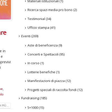
Materiali istituzionali
(1)
Ricerca spazi media pro bono
(2)
Testimonial
(34)
Ufficio stampa
(41)
are
Eventi
(269)
Aste di beneficenza
(9)
e in
Concerti e Spettacoli
(95)
 e
previvi
In corso
(1)
i
Lotterie benefiche
(1)
Manifestazioni di piazza
(12)
ne
,
Progetti speciali di raccolta fondi
(12)
olo
Fundraising
(185)
 PIÙ...
5×1000
(15)