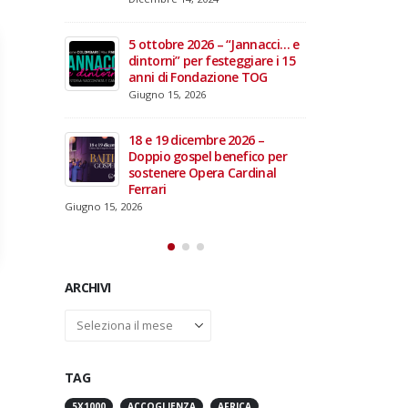
domiciliare
Maggio 28, 2026
Marzo 17, 2026
annacci… e
giare i 15
3 giugno 2026 – Al Teatro
e TOG
Fraschini di Pavia il concerto
inaugurale di UniON –
Orchestra Nazionale
Universitaria
26 –
Maggio 13, 2026
fico per
rdinal
Un evento di Natale per
Aragorn
Aprile 1, 2026
ARCHIVI
Archivi
TAG