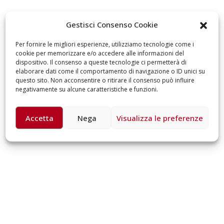
omiciliare
arzo 17, 2026
5 ottobre 2026 – “J
Gestisci Consenso Cookie
dintorni” per festeg
anni di Fondazion
Per fornire le migliori esperienze, utilizziamo tecnologie come i
Giugno 15, 2026
cookie per memorizzare e/o accedere alle informazioni del
dispositivo. Il consenso a queste tecnologie ci permetterà di
elaborare dati come il comportamento di navigazione o ID unici su
18 e 19 dicembre 20
questo sito. Non acconsentire o ritirare il consenso può influire
Doppio gospel bene
negativamente su alcune caratteristiche e funzioni.
sostenere Opera Ca
Ferrari
Giugno 15, 2026
Accetta
Nega
Visualizza le preferenze