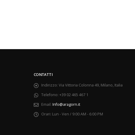
CONTATTI
Indirizzo:
Via Vittoria Colonna 49, Milano, Italia
Telefono:
+39 02 465 467 1
Email:
Info@aragorn.it
Orari:
Lun - Ven / 9:00 AM - 6:00 PM