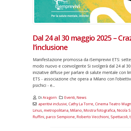
Dal 24 al 30 maggio 2025 – Cra
l’inclusione
Manifestazione promossa da iSemprevivi ETS: sette gi
modo nuovo e coinvolgente Si svolgerà dal 24 al 30 
iniziative diffuse per parlare di salute mentale con 
ETS - associazione che opera a Milano con l’obietti
psichici - e...
Di
Aragorn
Eventi
,
News
aperitivi inclusivi
,
Cathy La Torre
,
Cinema Teatro Wagn
Linus
,
metropolitana
,
Milano
,
Mostra fotografica
,
Nicola 
Ruffini
,
parco Sempione
,
Roberto Vecchioni
,
Spettacoli
,
t