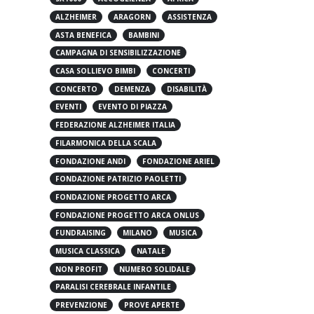
5X1000
ACCOGLIENZA
AFRICA
ALZHEIMER
ARAGORN
ASSISTENZA
ASTA BENEFICA
BAMBINI
CAMPAGNA DI SENSIBILIZZAZIONE
CASA SOLLIEVO BIMBI
CONCERTI
CONCERTO
DEMENZA
DISABILITÀ
EVENTI
EVENTO DI PIAZZA
FEDERAZIONE ALZHEIMER ITALIA
FILARMONICA DELLA SCALA
FONDAZIONE ANDI
FONDAZIONE ARIEL
FONDAZIONE PATRIZIO PAOLETTI
FONDAZIONE PROGETTO ARCA
FONDAZIONE PROGETTO ARCA ONLUS
FUNDRAISING
MILANO
MUSICA
MUSICA CLASSICA
NATALE
NON PROFIT
NUMERO SOLIDALE
PARALISI CEREBRALE INFANTILE