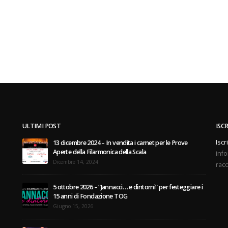
ULTIMI POST
ISC
Iscr
13 dicembre 2024 – In vendita i carnet per le Prove
Aperte della Filarmonica della Scala
info
Dicembre 14, 2024
racc
5 ottobre 2026 – “Jannacci… e dintorni” per festeggiare i
15 anni di Fondazione TOG
Giugno 15, 2026