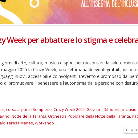
zy Week per abbattere lo stigma e celebr
orni di arte, cultura, musica e sport per raccontare la salute mental
maggio 2025 la Crazy Week, una settimana di eventi gratuiti, incontri
linguaggi nuovi, accessibili e coinvolgenti. L’evento è promosso da iSem
vo di promuovere il benessere e l’autonomia delle persone con disturb
er
,
corsa al parco Sempione
,
Crazy Week 2025
,
Giovanni Diffidenti
,
inclusio
Savino
,
Notte della Taranta
,
Orchestra Popolare della Notte della Taranta
,
Pa
alk
,
Teresa Manes
,
Workshop
LEGGI DI