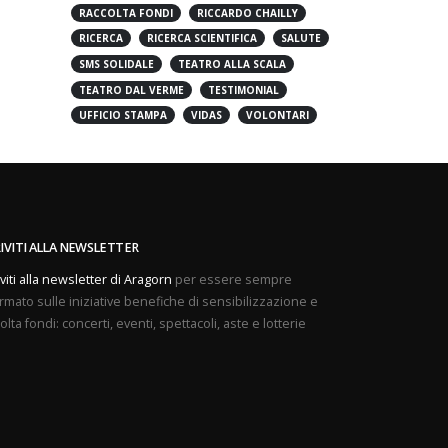
PREVENZIONE
PROVE APERTE
RACCOLTA FONDI
RICCARDO CHAILLY
RICERCA
RICERCA SCIENTIFICA
SALUTE
SMS SOLIDALE
TEATRO ALLA SCALA
TEATRO DAL VERME
TESTIMONIAL
UFFICIO STAMPA
VIDAS
VOLONTARI
RIVITI ALLA NEWSLETTER
iviti alla newsletter di Aragorn
per essere sempre
rmato sulle iniziative benefiche di sensibilizzazione e
olta fondi: concerti, eventi, spettacoli, aste e lotterie