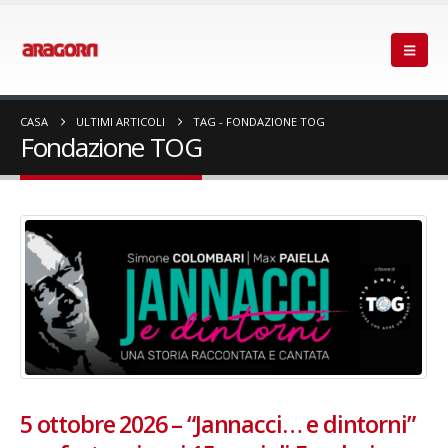
CASA
ULTIMI ARTICOLI
TAG -
FONDAZIONE TOG
Fondazione TOG
5 ottobre 2026 – “Jannacci… e dintorni”