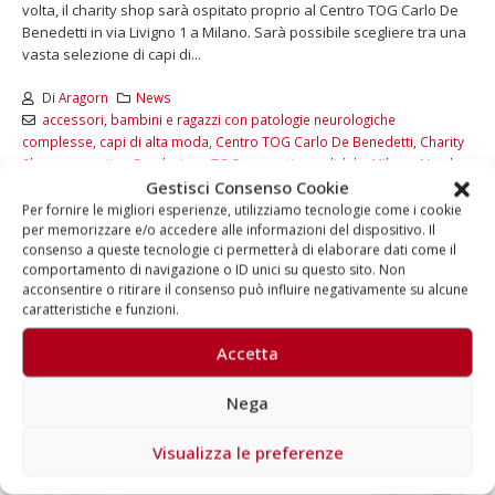
volta, il charity shop sarà ospitato proprio al Centro TOG Carlo De
Benedetti in via Livigno 1 a Milano. Sarà possibile scegliere tra una
vasta selezione di capi di...
Di
Aragorn
News
accessori
,
bambini e ragazzi con patologie neurologiche
complesse
,
capi di alta moda
,
Centro TOG Carlo De Benedetti
,
Charity
Shop
,
cosmetica
,
Fondazione TOG
,
mercatino solidale
,
Milano
,
Natale
,
Gestisci Consenso Cookie
occasioni vintage
,
prodotti per la cura della pelle
,
Scarpe
,
Together To
Shop
Per fornire le migliori esperienze, utilizziamo tecnologie come i cookie
per memorizzare e/o accedere alle informazioni del dispositivo. Il
consenso a queste tecnologie ci permetterà di elaborare dati come il
LEGGI DI PIÙ...
comportamento di navigazione o ID unici su questo sito. Non
acconsentire o ritirare il consenso può influire negativamente su alcune
caratteristiche e funzioni.
Accetta
Nega
Visualizza le preferenze