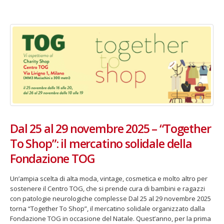
Fino al 29 marzo 2026 – Anziani
13 dicembre 2024 – In vendit
malati e fragili, VIDAS lancia
carnet per le Prove Aperte
una campagna per rafforzare
della Filarmonica della Sca
l’assistenza domiciliare
Dicembre 14, 2024
 17, 2026
5 ottobre 2026 – “Jannacci… 
dintorni” per festeggiare i 1
Dal 25 al 29 novembre 2025 – “Together
anni di Fondazione TOG
To Shop”: il mercatino solidale della
Giugno 15, 2026
Fondazione TOG
18 e 19 dicembre 2026 – Dop
gospel benefico per sosten
Un’ampia scelta di alta moda, vintage, cosmetica e molto altro per
Opera Cardinal Ferrari
sostenere il Centro TOG, che si prende cura di bambini e ragazzi
Giugno 15, 2026
con patologie neurologiche complesse Dal 25 al 29 novembre 2025
torna “Together To Shop”, il mercatino solidale organizzato dalla
Fondazione TOG in occasione del Natale. Quest’anno, per la prima