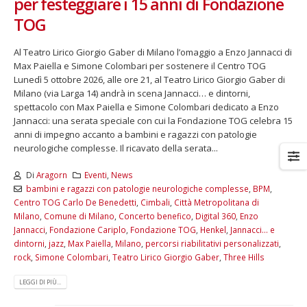
per festeggiare i 15 anni di Fondazione
TOG
Al Teatro Lirico Giorgio Gaber di Milano l’omaggio a Enzo Jannacci di
Max Paiella e Simone Colombari per sostenere il Centro TOG
Lunedì 5 ottobre 2026, alle ore 21, al Teatro Lirico Giorgio Gaber di
Milano (via Larga 14) andrà in scena Jannacci… e dintorni,
spettacolo con Max Paiella e Simone Colombari dedicato a Enzo
Jannacci: una serata speciale con cui la Fondazione TOG celebra 15
anni di impegno accanto a bambini e ragazzi con patologie
neurologiche complesse. Il ricavato della serata...
Di
Aragorn
Eventi
,
News
bambini e ragazzi con patologie neurologiche complesse
,
BPM
,
Centro TOG Carlo De Benedetti
,
Cimbali
,
Città Metropolitana di
Milano
,
Comune di Milano
,
Concerto benefico
,
Digital 360
,
Enzo
Jannacci
,
Fondazione Cariplo
,
Fondazione TOG
,
Henkel
,
Jannacci… e
dintorni
,
jazz
,
Max Paiella
,
Milano
,
percorsi riabilitativi personalizzati
,
rock
,
Simone Colombari
,
Teatro Lirico Giorgio Gaber
,
Three Hills
LEGGI DI PIÙ...