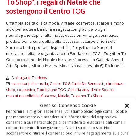
To Shop”, i regali di Natale che
sostengono il Centro TOG
Un’ampia scelta di alta moda, vintage, cosmetica, scarpe e molto
altro per aiutare bambini e ragazzi con gravi patologie
neurologiche Capi di alta moda, occasioni vintage, cosmetica,
prodotti per la cura della pelle, accessori, scarpe e non solo.
Saranno tanti i prodotti disponibili a “Together To Shop”, il
mercatino solidale organizzato da Fondazione TOG - Together To
Go in occasione del Natale che si terrà presso la Galleria Amy-d
Arte Spazio a Milano in zona Moscova (via Lovanio 6). Da lunedì...
Di
Aragorn
News
accessori
,
alta moda
,
Centro TOG Carlo De Benedetti
,
christmas
shop
,
cosmetica
,
Fondazione TOG
,
Galleria Amy-d Arte Spazio
,
mercatino solidale
,
Moscova
,
Natale
,
Together To Shop
Gestisci Consenso Cookie
LEGGI DI PIÙ...
Per fornire le migliori esperienze, utilizziamo tecnologie come i cookie
per memorizzare e/o accedere alle informazioni del dispositivo. Il
consenso a queste tecnologie ci permetterà di elaborare dati come il
comportamento di navigazione o ID unici su questo sito. Non
acconsentire o ritirare il consenso può influire negativamente su alcune