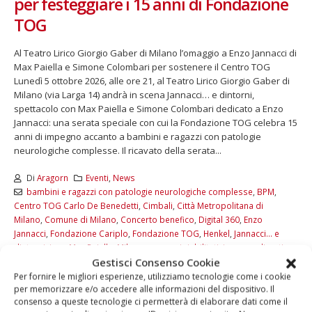
per festeggiare i 15 anni di Fondazione
TOG
Al Teatro Lirico Giorgio Gaber di Milano l’omaggio a Enzo Jannacci di
Max Paiella e Simone Colombari per sostenere il Centro TOG
Lunedì 5 ottobre 2026, alle ore 21, al Teatro Lirico Giorgio Gaber di
Milano (via Larga 14) andrà in scena Jannacci… e dintorni,
spettacolo con Max Paiella e Simone Colombari dedicato a Enzo
Jannacci: una serata speciale con cui la Fondazione TOG celebra 15
anni di impegno accanto a bambini e ragazzi con patologie
neurologiche complesse. Il ricavato della serata...
Di
Aragorn
Eventi
,
News
bambini e ragazzi con patologie neurologiche complesse
,
BPM
,
Centro TOG Carlo De Benedetti
,
Cimbali
,
Città Metropolitana di
Milano
,
Comune di Milano
,
Concerto benefico
,
Digital 360
,
Enzo
Jannacci
,
Fondazione Cariplo
,
Fondazione TOG
,
Henkel
,
Jannacci… e
dintorni
,
jazz
,
Max Paiella
,
Milano
,
percorsi riabilitativi personalizzati
,
Gestisci Consenso Cookie
rock
,
Simone Colombari
,
Teatro Lirico Giorgio Gaber
,
Three Hills
Per fornire le migliori esperienze, utilizziamo tecnologie come i cookie
LEGGI DI PIÙ...
per memorizzare e/o accedere alle informazioni del dispositivo. Il
consenso a queste tecnologie ci permetterà di elaborare dati come il