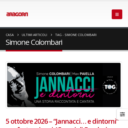
CASA
ULTIMI ARTICOLI
TAG -
SIMONE COLOMBARI
Simone Colombari
5 ottobre 2026 – “Jannacci… e dintorni”