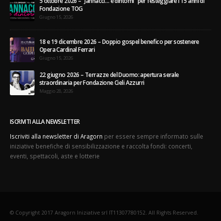
5 ottobre 2026 – “Jannacci… e dintorni” per festeggiare i 15 anni di
Fondazione TOG
Giugno 15, 2026
18 e 19 dicembre 2026 – Doppio gospel benefico per sostenere
Opera Cardinal Ferrari
Giugno 15, 2026
22 giugno 2026 – Terrazze del Duomo: apertura serale
straordinaria per Fondazione Cieli Azzurri
Maggio 28, 2026
ISCRIVITI ALLA NEWSLETTER
Iscriviti alla newsletter di Aragorn
per essere sempre informato sulle
iniziative benefiche di sensibilizzazione e raccolta fondi: concerti,
eventi, spettacoli, aste e lotterie
© Copyright 2017 Aragorn Iniziative srl IT11307780152. All Rights Reserved.