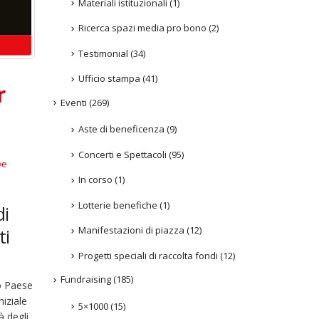
Materiali istituzionali
(1)
Ricerca spazi media pro bono
(2)
Testimonial
(34)
Ufficio stampa
(41)
r
Eventi
(269)
Aste di beneficenza
(9)
Concerti e Spettacoli
(95)
ve
In corso
(1)
Lotterie benefiche
(1)
di
Manifestazioni di piazza
(12)
ti
Progetti speciali di raccolta fondi
(12)
Fundraising
(185)
ro Paese
niziale
5×1000
(15)
 degli