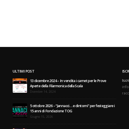
ULTIMI POST
ISC
Iscr
13 dicembre 2024 – In vendita i carnet per le Prove
Aperte della Filarmonica della Scala
info
Dicembre 14, 2024
racc
5 ottobre 2026 – “Jannacci… e dintorni” per festeggiare i
15 anni di Fondazione TOG
Giugno 15, 2026