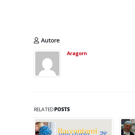
d
Maggio 28, 2026
M
3 giugno 2026 – Al Teatro
Fraschini di Pavia il concerto
inaugurale di UniON –
Orchestra Nazionale
Autore
Universitaria
Maggio 13, 2026
Aragorn
Un evento di Natale per
Aragorn
Aprile 1, 2026
RELATED
POSTS