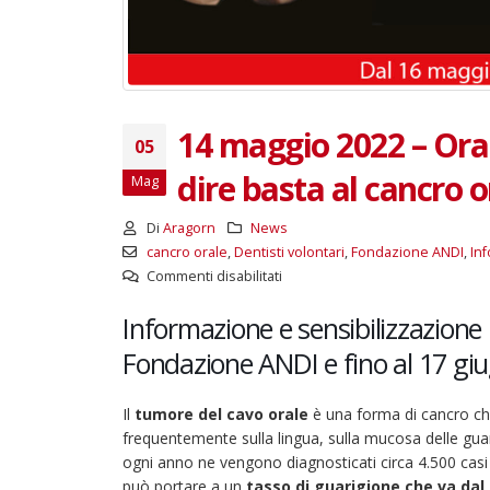
14 maggio 2022 – Oral
05
dire basta al cancro o
Mag
Di
Aragorn
News
cancro orale
,
Dentisti volontari
,
Fondazione ANDI
,
In
su
Commenti disabilitati
14
Informazione e sensibilizzazione i
maggio
2022
Fondazione ANDI e fino al 17 giug
–
Oral
Il
tumore del cavo orale
è una forma di cancro che 
Cancer
frequentemente sulla lingua, sulla mucosa delle guan
Day
ogni anno ne vengono diagnosticati circa 4.500 casi e
torna
può portare a un
tasso di guarigione che va dal