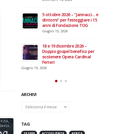
domiciliare
Maggio 28, 2026
Marzo 17, 2026
annacci… e
giare i 15
3 giugno 2026 – Al Teatro
e TOG
Fraschini di Pavia il concerto
inaugurale di UniON –
Orchestra Nazionale
Universitaria
26 –
Maggio 13, 2026
fico per
rdinal
Un evento di Natale per
Aragorn
Aprile 1, 2026
ARCHIVI
Archivi
TAG