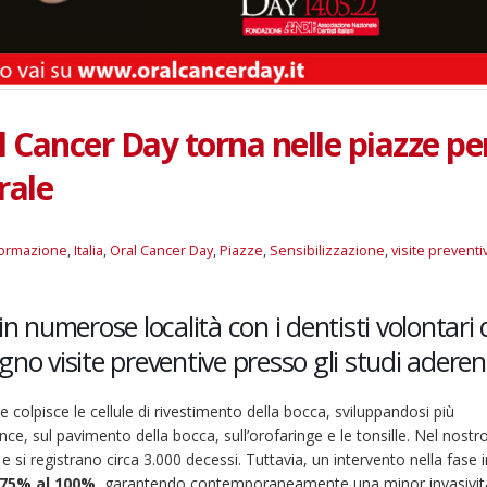
 Cancer Day torna nelle piazze pe
rale
formazione
,
Italia
,
Oral Cancer Day
,
Piazze
,
Sensibilizzazione
,
visite preventi
n numerose località con i dentisti volontari 
no visite preventive presso gli studi aderen
colpisce le cellule di rivestimento della bocca, sviluppandosi più
ce, sul pavimento della bocca, sull’orofaringe e le tonsille. Nel nost
 si registrano circa 3.000 decessi. Tuttavia, un intervento nella fase i
 75% al 100%,
garantendo contemporaneamente una minor invasività