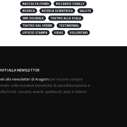
PREVENZIONE
PROVE APERTE
RACCOLTA FONDI
RICCARDO CHAILLY
RICERCA
RICERCA SCIENTIFICA
SALUTE
SMS SOLIDALE
TEATRO ALLA SCALA
TEATRO DAL VERME
TESTIMONIAL
UFFICIO STAMPA
VIDAS
VOLONTARI
RIVITI ALLA NEWSLETTER
iviti alla newsletter di Aragorn
per essere sempre
rmato sulle iniziative benefiche di sensibilizzazione e
olta fondi: concerti, eventi, spettacoli, aste e lotterie