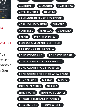
5X1000
ACCOGLIENZA
AFRICA
ALZHEIMER
ARAGORN
ASSISTENZA
ASTA BENEFICA
BAMBINI
CAMPAGNA DI SENSIBILIZZAZIONE
022 –
45503: un SMS per salvare un
Magg
06
08
CASA SOLLIEVO BIMBI
CONCERTI
ananai,
piccolo cuore
Spazi
CONCERTO
DEMENZA
DISABILITÀ
rend
Set
Mag
Ritorna la campagna
 Poroli
accog
EVENTI
EVENTO DI PIAZZA
dell’associazione Bambini
FEDERAZIONE ALZHEIMER ITALIA
Arago
Cardiopatici nel Mondo In
ativa
campa
Camerun, su una popolazione di
FILARMONICA DELLA SCALA
.com
coope
14 milioni di persone, 30mila
FONDAZIONE ANDI
FONDAZIONE ARIEL
 OBM -
Dai s
bambini sono...
FONDAZIONE PATRIZIO PAOLETTI
 Milano
territ
leggi di più
FONDAZIONE PROGETTO ARCA
leggi 
FONDAZIONE PROGETTO ARCA ONLUS
FUNDRAISING
MILANO
MUSICA
MUSICA CLASSICA
NATALE
NON PROFIT
NUMERO SOLIDALE
PARALISI CEREBRALE INFANTILE