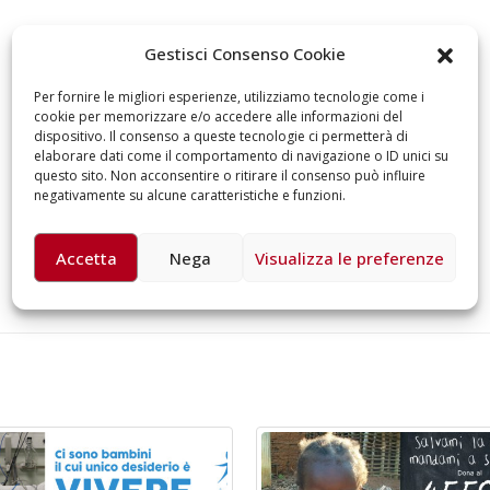
omiciliare
arzo 17, 2026
5 ottobre 2026 – “J
Gestisci Consenso Cookie
dintorni” per festeg
anni di Fondazion
Per fornire le migliori esperienze, utilizziamo tecnologie come i
Giugno 15, 2026
cookie per memorizzare e/o accedere alle informazioni del
dispositivo. Il consenso a queste tecnologie ci permetterà di
elaborare dati come il comportamento di navigazione o ID unici su
18 e 19 dicembre 20
questo sito. Non acconsentire o ritirare il consenso può influire
Doppio gospel bene
negativamente su alcune caratteristiche e funzioni.
sostenere Opera Ca
Ferrari
Giugno 15, 2026
Accetta
Nega
Visualizza le preferenze