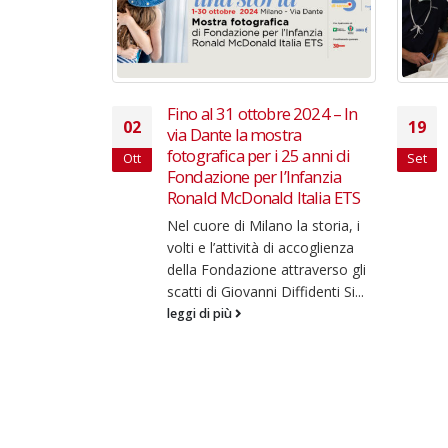
e 2024 – In
Fino al 29 settembre 2019 –
19
05
tra
45593 il numero per salvare
25 anni di
tre bambini affetti da
Set
Giu
’Infanzia
cardiopatia
 Italia ETS
Bambini Cardiopatici nel Mondo
 la storia, i
Onlus lancia la campagna di
i accoglienza
raccolta fondi per abbattere la
ttraverso gli
mortalità infantile Ogni anno
iffidenti Si...
sono 5mila i...
leggi di più