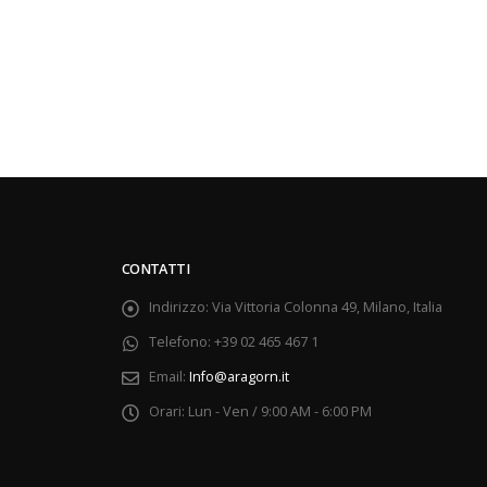
CONTATTI
Indirizzo:
Via Vittoria Colonna 49, Milano, Italia
Telefono:
+39 02 465 467 1
Email:
Info@aragorn.it
Orari:
Lun - Ven / 9:00 AM - 6:00 PM