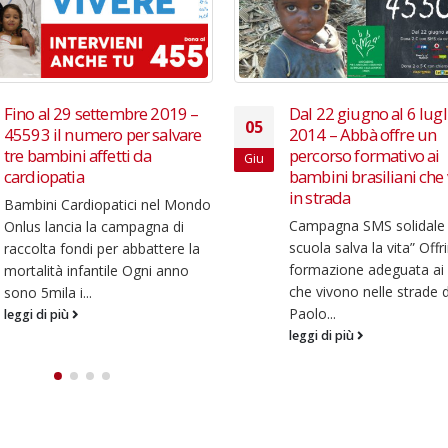
Dal 22 giugno al 6 luglio
Fino al 15 dicembre 2
12
2014 – Abbà offre un
Desideri all’Asta con T
percorso formativo ai
Ermal Meta, Elena
Dic
bambini brasiliani che vivono
Salmistraro, Francesco
in strada
e molti altri
Campagna SMS solidale “La
La 22^ edizione dell’inizi
scuola salva la vita” Offrire una
benefica su charitystars
formazione adeguata ai bambini
sostiene l’Associazione
che vivono nelle strade di San
Ospedale Bambini Buzzi
Paolo...
Onlus Due biglietti per il
concerto...
leggi di più
leggi di più