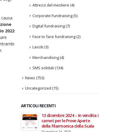
Attrezzi del mestiere
(4)
Corporate Fundraising
(5)
a causa
zione
Digital fundraising
(7)
io 2022
Face to face fundraising
(2)
uire
entrambi
Lasciti
(3)
e.
Merchandising
(4)
SMS solidali
(134)
News
(753)
Uncategorized
(15)
ARTICOLI RECENTI
In vendita i
22 giugno 2026 – Terrazze del
Fino a
 Aperte
Duomo: apertura serale
Anzian
lla Scala
straordinaria per Fondazione
lanci
Cieli Azzurri
raffor