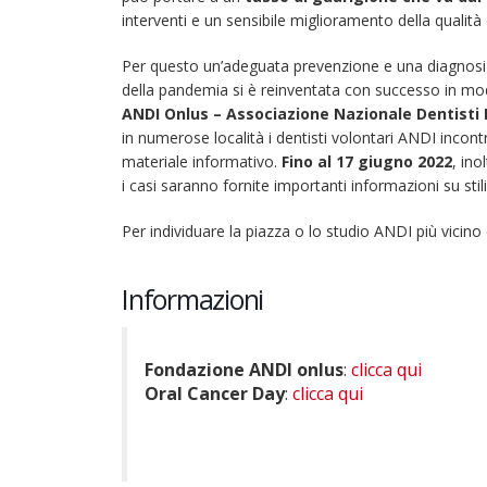
nelle
interventi e un sensibile miglioramento della qualità d
piazze
per
Per questo un’adeguata prevenzione e una diagnosi 
dire
della pandemia si è reinventata con successo in modal
basta
ANDI Onlus – Associazione Nazionale Dentisti I
al
in numerose località i dentisti volontari ANDI incontr
cancro
materiale informativo.
Fino al 17 giugno 2022
, ino
orale
i casi saranno fornite importanti informazioni su stili 
Per individuare la piazza o lo studio ANDI più vicino 
Informazioni
Fondazione ANDI onlus
:
clicca qui
Oral Cancer Day
:
clicca qui
22 giugno 2026 – Terrazze del
Duomo: apertura serale
straordinaria per Fondazione
Cieli Azzurri