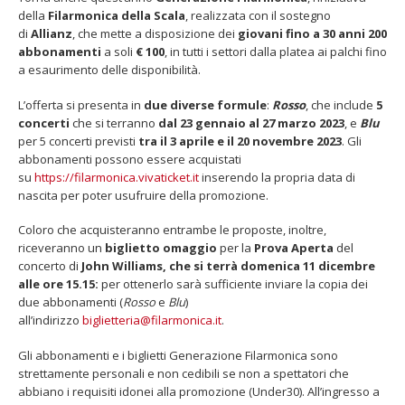
proposta
della
Filarmonica della Scala
, realizzata con il sostegno
dedicata
di
Allianz
, che mette a disposizione dei
giovani fino a 30 anni
200
ai
abbonamenti
a soli
€ 100
, in tutti i settori dalla platea ai palchi fino
giovani
a esaurimento delle disponibilità.
L’offerta si presenta in
due diverse formule
:
Rosso
, che include
5
Fino al 29 marzo 2026 – Anziani
13 dicembre 2024 – In vendit
concerti
che si terranno
dal 23 gennaio al 27 marzo 2023
, e
Blu
malati e fragili, VIDAS lancia
carnet per le Prove Aperte
per 5 concerti previsti
tra il 3 aprile e il 20 novembre 2023
. Gli
una campagna per rafforzare
della Filarmonica della Sca
abbonamenti possono essere acquistati
l’assistenza domiciliare
Dicembre 14, 2024
su
https://filarmonica.vivaticket.it
inserendo la propria data di
 17, 2026
nascita per poter usufruire della promozione.
5 ottobre 2026 – “Jannacci… 
dintorni” per festeggiare i 1
Coloro che acquisteranno entrambe le proposte, inoltre,
anni di Fondazione TOG
riceveranno un
biglietto omaggio
per la
Prova Aperta
del
Giugno 15, 2026
concerto di
John Williams
, che si terrà
domenica 11 dicembre
alle ore 15.15
:
per ottenerlo sarà sufficiente inviare la copia dei
18 e 19 dicembre 2026 – Dop
due abbonamenti (
Rosso
e
Blu
)
gospel benefico per sosten
all’indirizzo
biglietteria@filarmonica.it
.
Opera Cardinal Ferrari
Giugno 15, 2026
Gli abbonamenti e i biglietti Generazione Filarmonica sono
strettamente personali e non cedibili se non a spettatori che
abbiano i requisiti idonei alla promozione (Under30). All’ingresso a