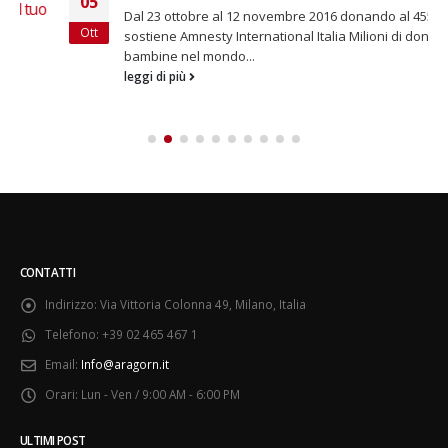
05
Dal 23 ottobre al 12 novembre 2016 donando al 45523 si
Ott
sostiene Amnesty International Italia Milioni di donne e
bambine nel mondo...
leggi di più
CONTATTI
Indirizzo:
Via Vittoria Colonna 49, Milano, Italia
Telefono:
+39 02 465 467 1
Email:
Info@aragorn.it
Orari:
Lun - Ven / 9:00 AM - 6:00 PM
ULTIMI POST
13 dicembre 2024 – In vendita i carnet per le Prove Aperte della