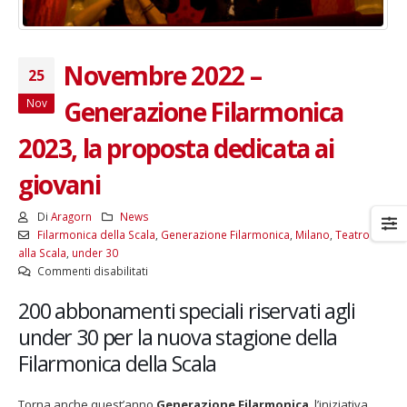
Novembre 2022 –
25
Generazione Filarmonica
Nov
2023, la proposta dedicata ai
giovani
Di
Aragorn
News
Filarmonica della Scala
,
Generazione Filarmonica
,
Milano
,
Teatro
alla Scala
,
under 30
su
Commenti disabilitati
Novembre
200 abbonamenti speciali riservati agli
2022
–
under 30 per la nuova stagione della
Generazione
Filarmonica della Scala
Filarmonica
2023,
la
Torna anche quest’anno
Generazione Filarmonica
, l’iniziativa