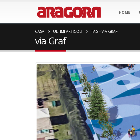
HOME
CASA
ULTIMI ARTICOLI
TAG -
VIA GRAF
via Graf