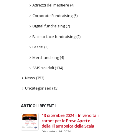
Attrezzi del mestiere
(4)
Corporate Fundraising
(5)
Digital fundraising
(7)
Face to face fundraising
(2)
Lasciti
(3)
Merchandising
(4)
SMS solidali
(134)
News
(753)
Uncategorized
(15)
ARTICOLI RECENTI
In vendita i
22 giugno 2026 – Terrazze del
Fino a
 Aperte
Duomo: apertura serale
Anzian
lla Scala
straordinaria per Fondazione
lanci
Cieli Azzurri
raffor