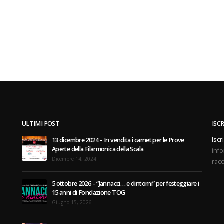
ULTIMI POST
ISC
Iscr
13 dicembre 2024 – In vendita i carnet per le Prove
Aperte della Filarmonica della Scala
info
Dicembre 14, 2024
racc
5 ottobre 2026 – “Jannacci… e dintorni” per festeggiare i
15 anni di Fondazione TOG
Giugno 15, 2026