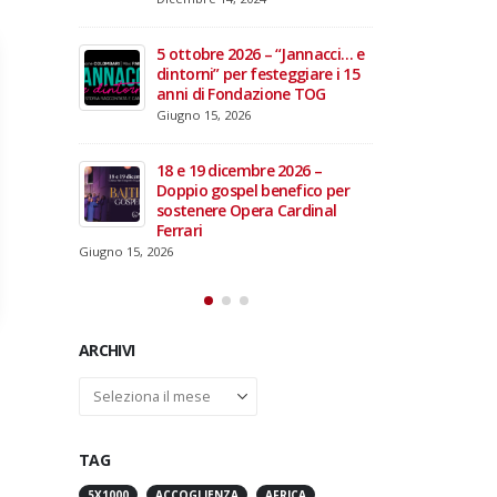
domiciliare
Maggio 28, 2026
Marzo 17, 2026
annacci… e
giare i 15
3 giugno 2026 – Al Teatro
e TOG
Fraschini di Pavia il concerto
inaugurale di UniON –
Orchestra Nazionale
Universitaria
26 –
Maggio 13, 2026
fico per
rdinal
Un evento di Natale per
Aragorn
Aprile 1, 2026
ARCHIVI
Archivi
TAG