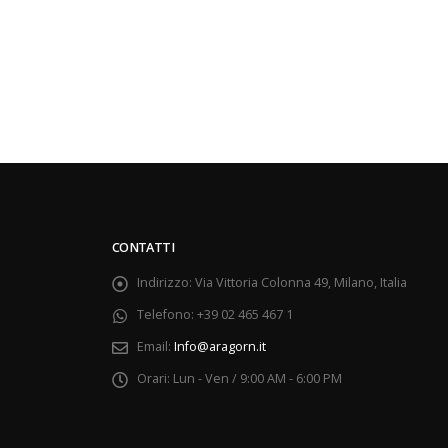
CONTATTI
Indirizzo:
Via Vittoria Colonna 49, Milano, Italia
Telefono:
+39 02 465 467 1
Email:
Info@aragorn.it
Orari:
Lun - Ven / 9:00 AM - 6:00 PM