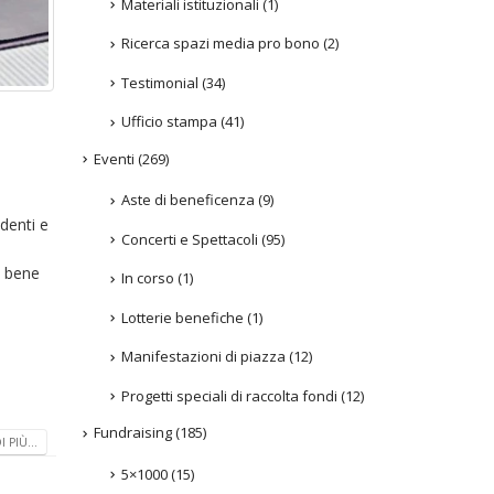
Materiali istituzionali
(1)
Ricerca spazi media pro bono
(2)
Testimonial
(34)
Ufficio stampa
(41)
Eventi
(269)
Aste di beneficenza
(9)
udenti e
Concerti e Spettacoli
(95)
l bene
In corso
(1)
Lotterie benefiche
(1)
Manifestazioni di piazza
(12)
Progetti speciali di raccolta fondi
(12)
Fundraising
(185)
 PIÙ...
5×1000
(15)