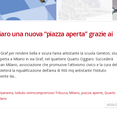
aro una nuova “piazza aperta” grazie ai
 Graf per rendere bella e sicura l’area antistante la scuola Genitori, st
aperta a Milano in via Graf, nel quartiere Quarto Oggiaro. Succederà
 Milano, associazione che promuove l'attivismo civico e la cura de
terà la riqualificazione dell’area di 900 mq antistante l’Istituto
ente da...
Dyanema
,
Istituto omnicomprensivo Trilussa
,
Milano
,
piazze aperte
,
Quarto
lano
LEGGI DI