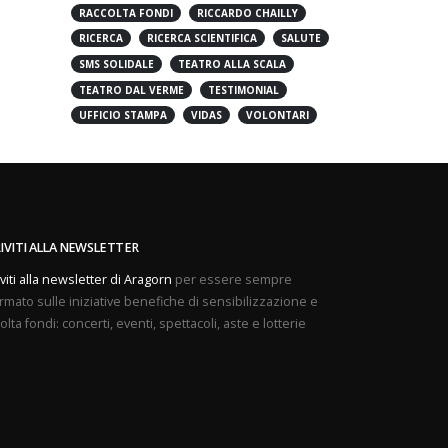
PREVENZIONE
PROVE APERTE
RACCOLTA FONDI
RICCARDO CHAILLY
RICERCA
RICERCA SCIENTIFICA
SALUTE
SMS SOLIDALE
TEATRO ALLA SCALA
TEATRO DAL VERME
TESTIMONIAL
UFFICIO STAMPA
VIDAS
VOLONTARI
RIVITI ALLA NEWSLETTER
iviti alla newsletter di Aragorn
per essere sempre
rmato sulle iniziative benefiche di sensibilizzazione e
olta fondi: concerti, eventi, spettacoli, aste e lotterie