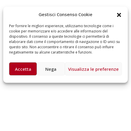
omiciliare
arzo 17, 2026
5 ottobre 2026 – “J
Gestisci Consenso Cookie
dintorni” per festeg
anni di Fondazion
Per fornire le migliori esperienze, utilizziamo tecnologie come i
Giugno 15, 2026
cookie per memorizzare e/o accedere alle informazioni del
dispositivo. Il consenso a queste tecnologie ci permetterà di
elaborare dati come il comportamento di navigazione o ID unici su
18 e 19 dicembre 20
questo sito. Non acconsentire o ritirare il consenso può influire
Doppio gospel bene
negativamente su alcune caratteristiche e funzioni.
sostenere Opera Ca
Ferrari
Giugno 15, 2026
Accetta
Nega
Visualizza le preferenze