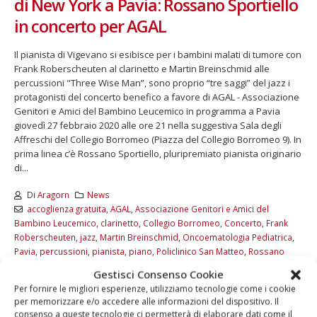
di New York a Pavia: Rossano Sportiello
in concerto per AGAL
Il pianista di Vigevano si esibisce per i bambini malati di tumore con
Frank Roberscheuten al clarinetto e Martin Breinschmid alle
percussioni "Three Wise Man”, sono proprio “tre saggi” del jazz i
protagonisti del concerto benefico a favore di AGAL - Associazione
Genitori e Amici del Bambino Leucemico in programma a Pavia
giovedì 27 febbraio 2020 alle ore 21 nella suggestiva Sala degli
Affreschi del Collegio Borromeo (Piazza del Collegio Borromeo 9). In
prima linea c’è Rossano Sportiello, pluripremiato pianista originario
di...
Di
Aragorn
News
accoglienza gratuita
,
AGAL
,
Associazione Genitori e Amici del
Bambino Leucemico
,
clarinetto
,
Collegio Borromeo
,
Concerto
,
Frank
Roberscheuten
,
jazz
,
Martin Breinschmid
,
Oncoematologia Pediatrica
,
Pavia
,
percussioni
,
pianista
,
piano
,
Policlinico San Matteo
,
Rossano
Sportiello
,
Sala degli Affreschi
,
Three Wise Man
Gestisci Consenso Cookie
Commenti disabilitati
Per fornire le migliori esperienze, utilizziamo tecnologie come i cookie
per memorizzare e/o accedere alle informazioni del dispositivo. Il
LEGGI DI PIÙ...
consenso a queste tecnologie ci permetterà di elaborare dati come il