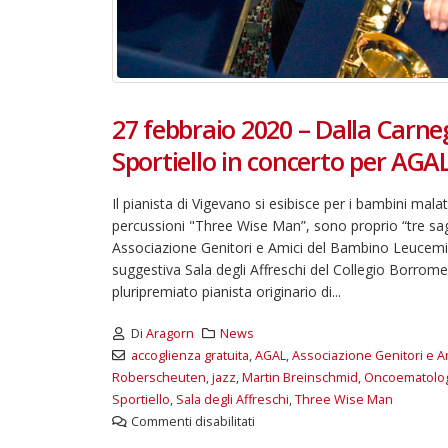
27 febbraio 2020 – Dalla Carne
Sportiello in concerto per AGA
Il pianista di Vigevano si esibisce per i bambini mal
percussioni "Three Wise Man”, sono proprio “tre sagg
Associazione Genitori e Amici del Bambino Leucemic
suggestiva Sala degli Affreschi del Collegio Borrome
pluripremiato pianista originario di...
Di
Aragorn
News
accoglienza gratuita
,
AGAL
,
Associazione Genitori e 
Roberscheuten
,
jazz
,
Martin Breinschmid
,
Oncoematologi
Sportiello
,
Sala degli Affreschi
,
Three Wise Man
Commenti disabilitati