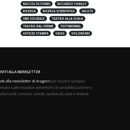
PREVENZIONE
PROVE APERTE
RACCOLTA FONDI
RICCARDO CHAILLY
RICERCA
RICERCA SCIENTIFICA
SALUTE
SMS SOLIDALE
TEATRO ALLA SCALA
TEATRO DAL VERME
TESTIMONIAL
UFFICIO STAMPA
VIDAS
VOLONTARI
RIVITI ALLA NEWSLETTER
iviti alla newsletter di Aragorn
per essere sempre
rmato sulle iniziative benefiche di sensibilizzazione e
olta fondi: concerti, eventi, spettacoli, aste e lotterie