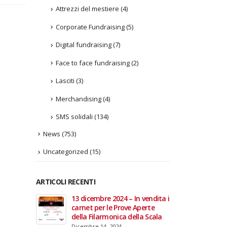
Attrezzi del mestiere
(4)
Corporate Fundraising
(5)
Digital fundraising
(7)
Face to face fundraising
(2)
Lasciti
(3)
Merchandising
(4)
SMS solidali
(134)
News
(753)
Uncategorized
(15)
ARTICOLI RECENTI
In vendita i
22 giugno 2026 – Terrazze del
Fino a
 Aperte
Duomo: apertura serale
Anzian
lla Scala
straordinaria per Fondazione
lanci
Cieli Azzurri
raffor