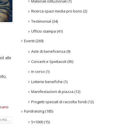
Materiali istituzionali
(1)
Ricerca spazi media pro bono
(2)
Testimonial
(34)
Ufficio stampa
(41)
Eventi
(269)
Aste di beneficenza
(9)
id alle
Concerti e Spettacoli
(95)
In corso
(1)
llo,
Lotterie benefiche
(1)
Manifestazioni di piazza
(12)
Progetti speciali di raccolta fondi
(12)
sano
Fundraising
(185)
 PIÙ...
5×1000
(15)