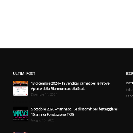
ULTIMI POST
ISC
Iscr
13 dicembre 2024 – In vendita i carnet per le Prove
Aperte della Filarmonica della Scala
info
Dicembre 14, 2024
racc
5 ottobre 2026 – “Jannacci… e dintorni” per festeggiare i
15 anni di Fondazione TOG
Giugno 15, 2026